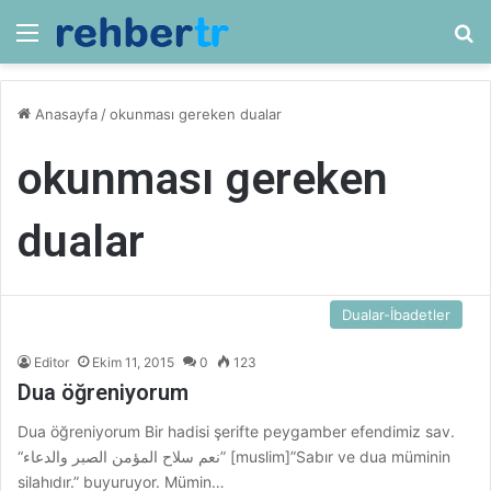
Menü
Ar
Anasayfa
/
okunması gereken dualar
okunması gereken
dualar
Dualar-İbadetler
Editor
Ekim 11, 2015
0
123
Dua öğreniyorum
Dua öğreniyorum Bir hadisi şerifte peygamber efendimiz sav.
“نعم سلاح المؤمن الصبر والدعاء” [muslim]”Sabır ve dua müminin
silahıdır.” buyuruyor. Mümin…