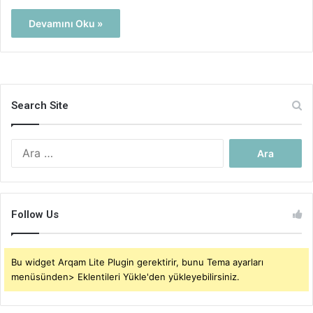
Devamını Oku »
Search Site
Arama:
Follow Us
Bu widget Arqam Lite Plugin gerektirir, bunu Tema ayarları
menüsünden> Eklentileri Yükle'den yükleyebilirsiniz.