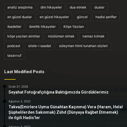
analiz araştırma
dini hikayeler
dua etmek
dualar
en güzel dualar
en güzel hikayeler
güncel
hadisi şerifler
ibadetler
ibretlik hikayeler
Köşe Yazıları
köşe yazıları alıntılar
müslüman olmak
namaz kılmak
podcast
silsile-i saadat
süleyman hilmi tunahan sözleri
tasavvuf
Last Modified Posts
Ocak 27, 2026
Seyahat Fotoğrafçılığına Baktığımızda Gördüklerimiz
Ağustos 3, 2022
Takva(Emirlere Uyma Günahtan Kaçınma) Vera (Haram, Helal
Şüphelilerden Sakınmak) Zühd (Dünyaya Rağbet Etmemek)
ile ilgili Hadis’ler
Ağustos 3, 2022