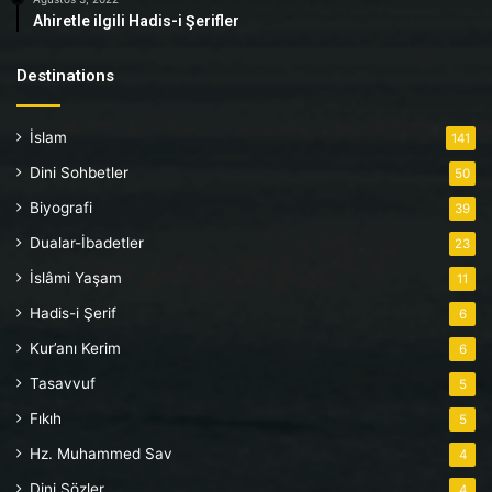
Ahiretle ilgili Hadis-i Şerifler
Destinations
İslam
141
Dini Sohbetler
50
Biyografi
39
Dualar-İbadetler
23
İslâmi Yaşam
11
Hadis-i Şerif
6
Kur’anı Kerim
6
Tasavvuf
5
Fıkıh
5
Hz. Muhammed Sav
4
Dini Sözler
4