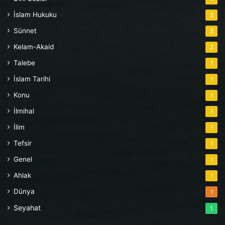
İslam Hukuku
3
Sünnet
3
Kelam-Akaid
2
Talebe
1
İslam Tarihi
1
Konu
1
İlmihal
1
İlim
1
Tefsir
1
Genel
1
Ahlak
1
Dünya
1
Seyahat
1