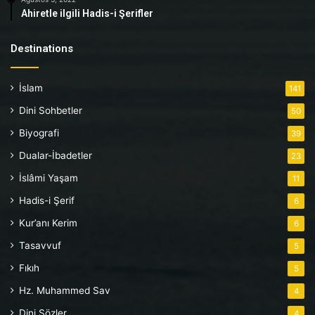
Ahiretle ilgili Hadis-i Şerifler
Destinations
İslam
141
Dini Sohbetler
50
Biyografi
39
Dualar-İbadetler
23
İslâmi Yaşam
11
Hadis-i Şerif
6
Kur’anı Kerim
6
Tasavvuf
5
Fıkıh
5
Hz. Muhammed Sav
4
Dini Sözler
4