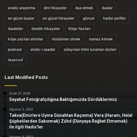
analiz araştırma
dini hikayeler
dua etmek
dualar
en güzel dualar
en güzel hikayeler
güncel
hadisi şerifler
ibadetler
ibretlik hikayeler
Köşe Yazıları
köşe yazıları alıntılar
müslüman olmak
namaz kılmak
podcast
silsile-i saadat
süleyman hilmi tunahan sözleri
tasavvuf
Last Modified Posts
Ocak 27, 2026
Seyahat Fotoğrafçılığına Baktığımızda Gördüklerimiz
Ağustos 3, 2022
Takva(Emirlere Uyma Günahtan Kaçınma) Vera (Haram, Helal
Şüphelilerden Sakınmak) Zühd (Dünyaya Rağbet Etmemek)
ile ilgili Hadis’ler
Ağustos 3, 2022