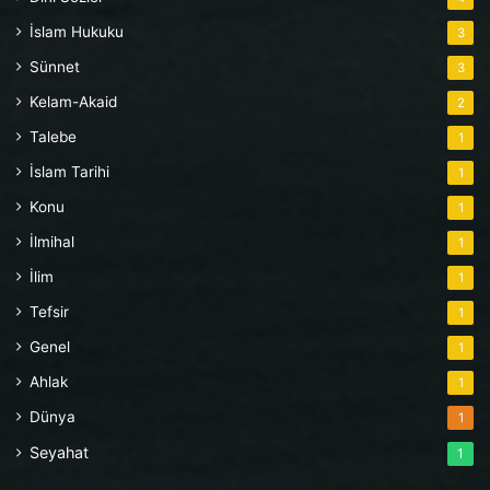
İslam Hukuku
3
Sünnet
3
Kelam-Akaid
2
Talebe
1
İslam Tarihi
1
Konu
1
İlmihal
1
İlim
1
Tefsir
1
Genel
1
Ahlak
1
Dünya
1
Seyahat
1