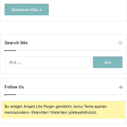
Devamını Oku »
Search Site
Arama:
Follow Us
Bu widget Arqam Lite Plugin gerektirir, bunu Tema ayarları
menüsünden> Eklentileri Yükle'den yükleyebilirsiniz.