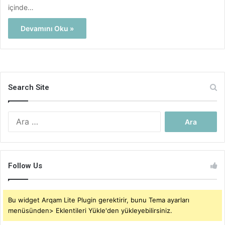
içinde…
Devamını Oku »
Search Site
Arama:
Follow Us
Bu widget Arqam Lite Plugin gerektirir, bunu Tema ayarları
menüsünden> Eklentileri Yükle'den yükleyebilirsiniz.