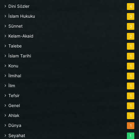
Dini Sözler
4
İslam Hukuku
3
Sünnet
3
Kelam-Akaid
2
Talebe
1
İslam Tarihi
1
Konu
1
İlmihal
1
İlim
1
Tefsir
1
Genel
1
Ahlak
1
Dünya
1
Seyahat
1