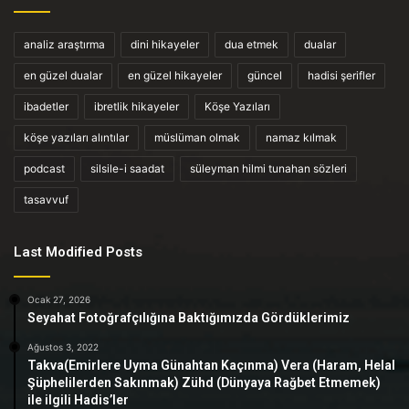
analiz araştırma
dini hikayeler
dua etmek
dualar
en güzel dualar
en güzel hikayeler
güncel
hadisi şerifler
ibadetler
ibretlik hikayeler
Köşe Yazıları
köşe yazıları alıntılar
müslüman olmak
namaz kılmak
podcast
silsile-i saadat
süleyman hilmi tunahan sözleri
tasavvuf
Last Modified Posts
Ocak 27, 2026
Seyahat Fotoğrafçılığına Baktığımızda Gördüklerimiz
Ağustos 3, 2022
Takva(Emirlere Uyma Günahtan Kaçınma) Vera (Haram, Helal
Şüphelilerden Sakınmak) Zühd (Dünyaya Rağbet Etmemek)
ile ilgili Hadis’ler