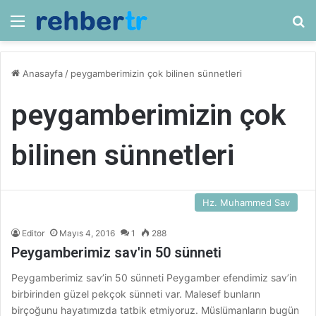
Menü
Ar
Anasayfa
/
peygamberimizin çok bilinen sünnetleri
peygamberimizin çok
bilinen sünnetleri
Hz. Muhammed Sav
Editor
Mayıs 4, 2016
1
288
Peygamberimiz sav'in 50 sünneti
Peygamberimiz sav’in 50 sünneti Peygamber efendimiz sav’in
birbirinden güzel pekçok sünneti var. Malesef bunların
birçoğunu hayatımızda tatbik etmiyoruz. Müslümanların bugün