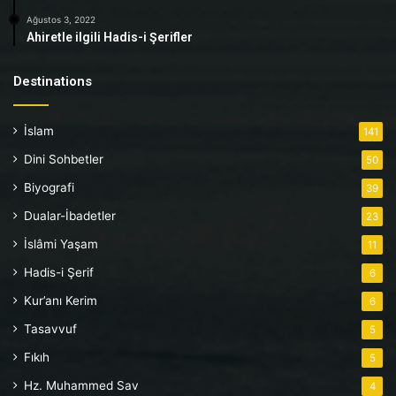
Ağustos 3, 2022
Ahiretle ilgili Hadis-i Şerifler
Destinations
İslam
141
Dini Sohbetler
50
Biyografi
39
Dualar-İbadetler
23
İslâmi Yaşam
11
Hadis-i Şerif
6
Kur’anı Kerim
6
Tasavvuf
5
Fıkıh
5
Hz. Muhammed Sav
4