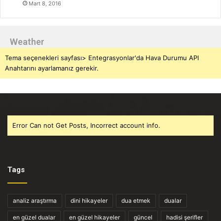
Mart 8, 2016
Weather
Tema seçenekleri sayfası> Entegrasyonlar'da Hava Durumu API
Anahtarını ayarlamanız gerekir.
Error Can not Get Posts, Incorrect account info.
Tags
analiz araştırma
dini hikayeler
dua etmek
dualar
en güzel dualar
en güzel hikayeler
güncel
hadisi şerifler