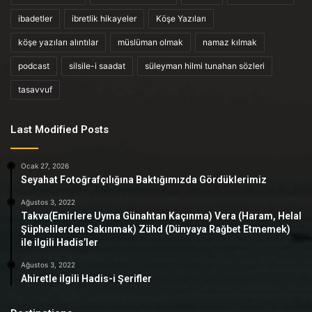
ibadetler
ibretlik hikayeler
Köşe Yazıları
köşe yazıları alıntılar
müslüman olmak
namaz kılmak
podcast
silsile-i saadat
süleyman hilmi tunahan sözleri
tasavvuf
Last Modified Posts
Ocak 27, 2026
Seyahat Fotoğrafçılığına Baktığımızda Gördüklerimiz
Ağustos 3, 2022
Takva(Emirlere Uyma Günahtan Kaçınma) Vera (Haram, Helal
Şüphelilerden Sakınmak) Zühd (Dünyaya Rağbet Etmemek)
ile ilgili Hadis’ler
Ağustos 3, 2022
Ahiretle ilgili Hadis-i Şerifler