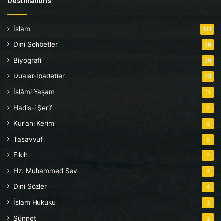
Destinations
İslam
141
Dini Sohbetler
50
Biyografi
39
Dualar-İbadetler
23
İslâmi Yaşam
11
Hadis-i Şerif
6
Kur’anı Kerim
6
Tasavvuf
5
Fıkıh
5
Hz. Muhammed Sav
4
Dini Sözler
4
İslam Hukuku
3
Sünnet
3