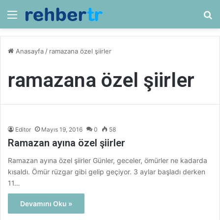
Menü
Ar
Anasayfa
/
ramazana özel şiirler
ramazana özel şiirler
Editor
Mayıs 19, 2016
0
58
Ramazan ayına özel şiirler
Ramazan ayına özel şiirler Günler, geceler, ömürler ne kadarda
kısaldı. Ömür rüzgar gibi gelip geçiyor. 3 aylar başladı derken
11…
Devamını Oku »