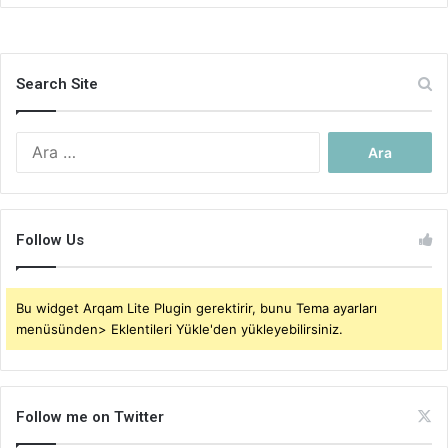
Search Site
Arama:
Follow Us
Bu widget Arqam Lite Plugin gerektirir, bunu Tema ayarları
menüsünden> Eklentileri Yükle'den yükleyebilirsiniz.
Follow me on Twitter