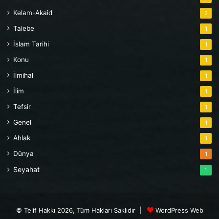
Kelam-Akaid
2
Talebe
1
İslam Tarihi
1
Konu
1
İlmihal
1
İlim
1
Tefsir
1
Genel
1
Ahlak
1
Dünya
1
Seyahat
1
© Telif Hakkı 2026, Tüm Hakları Saklıdır |
WordPress Web