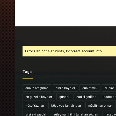
Error Can not Get Posts, Incorrect account info.
Tags
analiz araştırma
dini hikayeler
dua etmek
dualar
en güzel hikayeler
güncel
hadisi şerifler
ibadetler
Köşe Yazıları
köşe yazıları alıntılar
müslüman olmak
silsile-i saadat
süleyman hilmi tunahan sözleri
tasavv