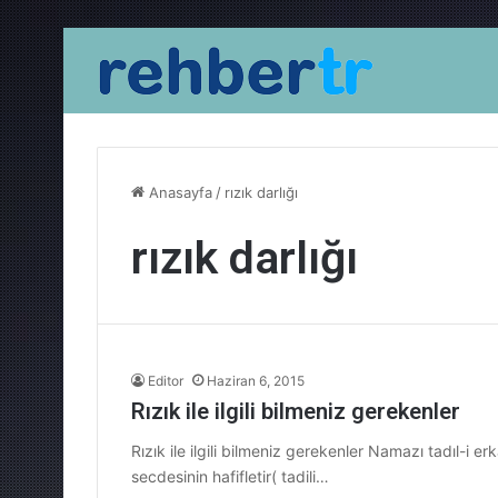
Anasayfa
/
rızık darlığı
rızık darlığı
Editor
Haziran 6, 2015
Rızık ile ilgili bilmeniz gerekenler
Rızık ile ilgili bilmeniz gerekenler Namazı tadıl-i e
secdesinin hafifletir( tadili…