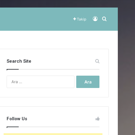
Kayıt Ol
Arama yap ..
Takip
Search Site
Arama:
Follow Us