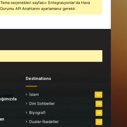
Tema seçenekleri sayfası> Entegrasyonlar'da Hava
Durumu API Anahtarını ayarlamanız gerekir.
Destinations
İslam
141
tığımızda
Dini Sohbetler
50
Biyografi
39
tan
Dualar-İbadetler
23