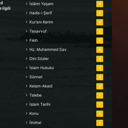
hd
İslâmi Yaşam
11
ilgili
Hadis-i Şerif
6
Kur’anı Kerim
6
Tasavvuf
5
Fıkıh
5
Hz. Muhammed Sav
4
Dini Sözler
4
İslam Hukuku
3
Sünnet
3
Kelam-Akaid
2
Talebe
1
İslam Tarihi
1
Konu
1
İlmihal
1