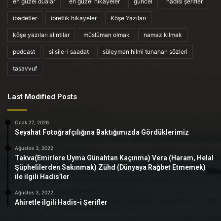
en güzel dualar
en güzel hikayeler
güncel
hadisi şerifler
ibadetler
ibretlik hikayeler
Köşe Yazıları
köşe yazıları alıntılar
müslüman olmak
namaz kılmak
podcast
silsile-i saadat
süleyman hilmi tunahan sözleri
tasavvuf
Last Modified Posts
Ocak 27, 2026
Seyahat Fotoğrafçılığına Baktığımızda Gördüklerimiz
Ağustos 3, 2022
Takva(Emirlere Uyma Günahtan Kaçınma) Vera (Haram, Helal
Şüphelilerden Sakınmak) Zühd (Dünyaya Rağbet Etmemek)
ile ilgili Hadis’ler
Ağustos 3, 2022
Ahiretle ilgili Hadis-i Şerifler