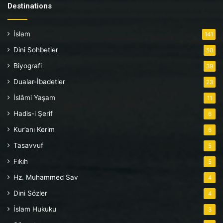
Destinations
İslam
141
Dini Sohbetler
50
Biyografi
39
Dualar-İbadetler
23
İslâmi Yaşam
11
Hadis-i Şerif
6
Kur’anı Kerim
6
Tasavvuf
5
Fıkıh
5
Hz. Muhammed Sav
4
Dini Sözler
4
İslam Hukuku
3