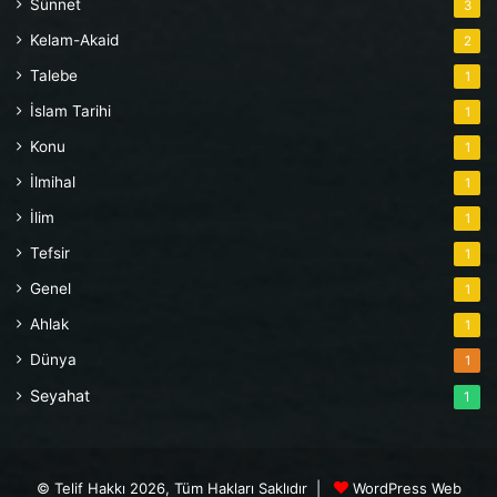
Sünnet
3
Kelam-Akaid
2
Talebe
1
İslam Tarihi
1
Konu
1
İlmihal
1
İlim
1
Tefsir
1
Genel
1
Ahlak
1
Dünya
1
Seyahat
1
© Telif Hakkı 2026, Tüm Hakları Saklıdır |
WordPress Web