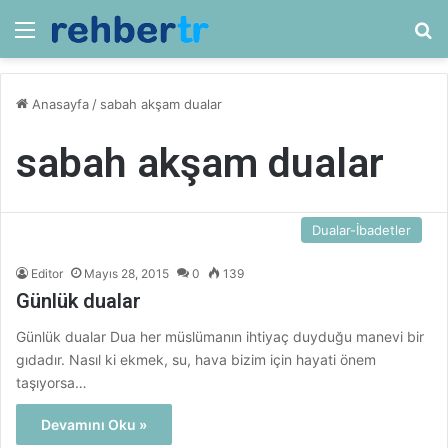
Menü
Ar
Anasayfa
/
sabah akşam dualar
sabah akşam dualar
Dualar-İbadetler
Editor
Mayıs 28, 2015
0
139
Günlük dualar
Günlük dualar Dua her müslümanın ihtiyaç duyduğu manevi bir
gıdadır. Nasıl ki ekmek, su, hava bizim için hayati önem
taşıyorsa…
Devamını Oku »