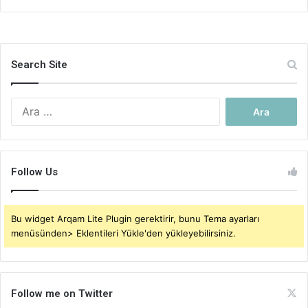
Search Site
Arama:
Follow Us
Bu widget Arqam Lite Plugin gerektirir, bunu Tema ayarları
menüsünden> Eklentileri Yükle'den yükleyebilirsiniz.
Follow me on Twitter