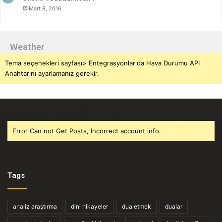
Mart 8, 2016
Weather
Tema seçenekleri sayfası> Entegrasyonlar'da Hava Durumu API
Anahtarını ayarlamanız gerekir.
Error Can not Get Posts, Incorrect account info.
Tags
analiz araştırma
dini hikayeler
dua etmek
dualar