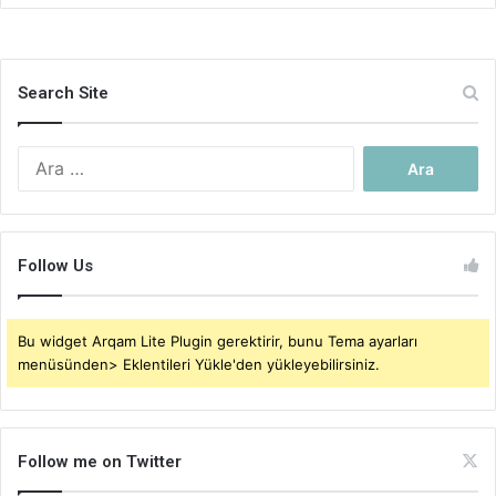
Search Site
Arama:
Follow Us
Bu widget Arqam Lite Plugin gerektirir, bunu Tema ayarları
menüsünden> Eklentileri Yükle'den yükleyebilirsiniz.
Follow me on Twitter