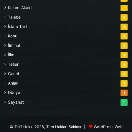
Kelam-Akaid
2
Talebe
1
İslam Tarihi
1
Konu
1
İlmihal
1
İlim
1
Tefsir
1
Genel
1
Ahlak
1
Dünya
1
Seyahat
1
© Telif Hakkı 2026, Tüm Hakları Saklıdır |
WordPress Web