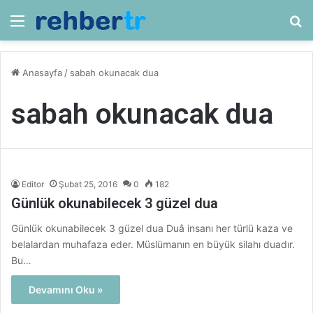
Menü
Ar
Anasayfa
/
sabah okunacak dua
sabah okunacak dua
Editor
Şubat 25, 2016
0
182
Günlük okunabilecek 3 güzel dua
Günlük okunabilecek 3 güzel dua Duâ insanı her türlü kaza ve
belalardan muhafaza eder. Müslümanın en büyük silahı duadır.
Bu…
Devamını Oku »