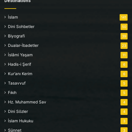
Destinations
İslam
141
Dini Sohbetler
50
Biyografi
39
Dualar-İbadetler
23
İslâmi Yaşam
11
Hadis-i Şerif
6
Kur’anı Kerim
6
Tasavvuf
5
Fıkıh
5
Hz. Muhammed Sav
4
Dini Sözler
4
İslam Hukuku
3
Sünnet
3