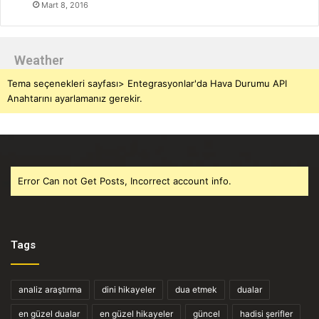
Mart 8, 2016
Weather
Tema seçenekleri sayfası> Entegrasyonlar'da Hava Durumu API
Anahtarını ayarlamanız gerekir.
Error Can not Get Posts, Incorrect account info.
Tags
analiz araştırma
dini hikayeler
dua etmek
dualar
en güzel dualar
en güzel hikayeler
güncel
hadisi şerifler