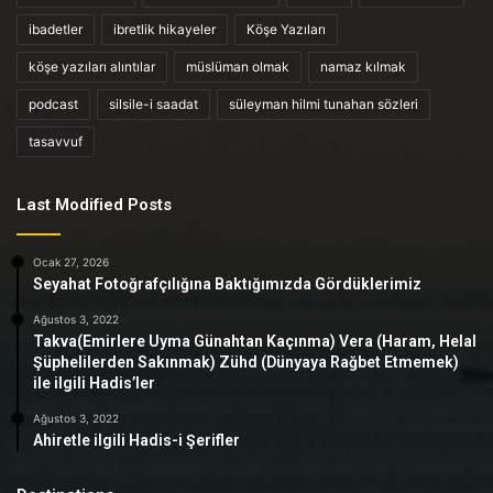
ibadetler
ibretlik hikayeler
Köşe Yazıları
köşe yazıları alıntılar
müslüman olmak
namaz kılmak
podcast
silsile-i saadat
süleyman hilmi tunahan sözleri
tasavvuf
Last Modified Posts
Ocak 27, 2026
Seyahat Fotoğrafçılığına Baktığımızda Gördüklerimiz
Ağustos 3, 2022
Takva(Emirlere Uyma Günahtan Kaçınma) Vera (Haram, Helal
Şüphelilerden Sakınmak) Zühd (Dünyaya Rağbet Etmemek)
ile ilgili Hadis’ler
Ağustos 3, 2022
Ahiretle ilgili Hadis-i Şerifler