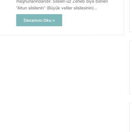
meşhurlarındandır. Silsilet-üz Zeheb diye bilinen
“Altun silsilenin” (Büyük veliler silsilesinin)…
Devamını Oku »