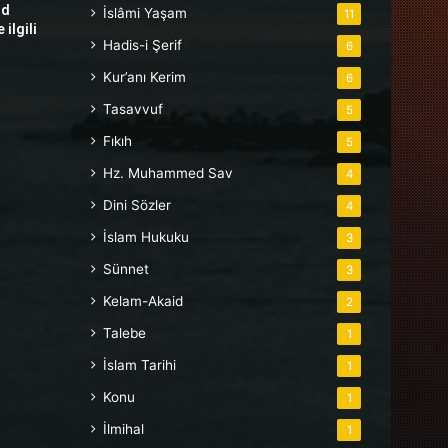
hd
İslâmi Yaşam
11
ilgili
Hadis-i Şerif
6
Kur’anı Kerim
6
Tasavvuf
5
Fıkıh
5
Hz. Muhammed Sav
4
Dini Sözler
4
İslam Hukuku
3
Sünnet
3
Kelam-Akaid
2
Talebe
1
İslam Tarihi
1
Konu
1
İlmihal
1