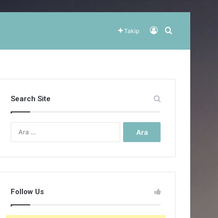
Kayıt Ol
Arama yap ..
Takip
Search Site
Arama:
Follow Us