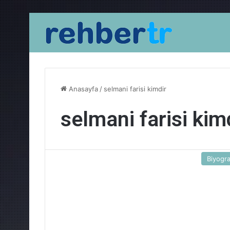
Anasayfa
/
selmani farisi kimdir
selmani farisi kim
Biyogra