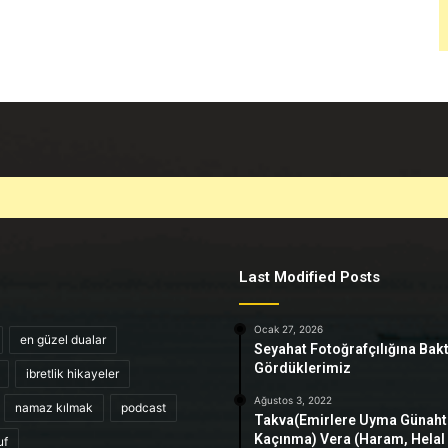
Last Modified Posts
Ocak 27, 2026
en güzel dualar
Seyahat Fotoğrafçılığına Bak
Gördüklerimiz
ibretlik hikayeler
Ağustos 3, 2022
namaz kılmak
podcast
Takva(Emirlere Uyma Günah
Kaçınma) Vera (Haram, Helal
uf