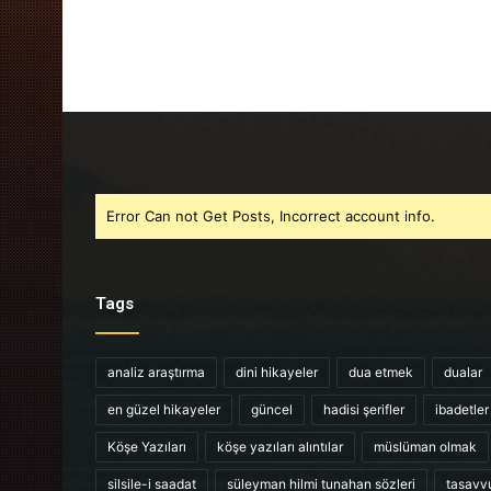
Error Can not Get Posts, Incorrect account info.
Tags
analiz araştırma
dini hikayeler
dua etmek
dualar
en güzel hikayeler
güncel
hadisi şerifler
ibadetler
Köşe Yazıları
köşe yazıları alıntılar
müslüman olmak
silsile-i saadat
süleyman hilmi tunahan sözleri
tasavv