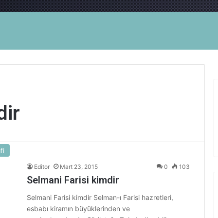
dir
fi
Editor
Mart 23, 2015
0
103
Selmani Farisi kimdir
Selmani Farisi kimdir Selman-ı Farisi hazretleri,
esbabı kiramın büyüklerinden ve