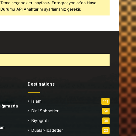
Tema seçenekleri sayfası> Entegrasyonlar'da Hava
Durumu API Anahtarını ayarlamanız gerekir.
Destinations
İslam
141
tığımızda
Dini Sohbetler
50
Biyografi
39
tan
Dualar-İbadetler
23