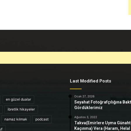
Last Modified Posts
Ocak 27, 2026
en güzel dualar
Seyahat Fotoğrafçılığına Bak
Gördüklerimiz
ibretlik hikayeler
Ağustos 3, 2022
namaz kılmak
podcast
Takva(Emirlere Uyma Günah
Kaçınma) Vera (Haram, Helal
uf