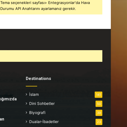
Tema seçenekleri sayfası> Entegrasyonlar'da Hava
Durumu API Anahtarını ayarlamanız gerekir.
Destinations
İslam
141
tığımızda
Dini Sohbetler
50
Biyografi
39
tan
Dualar-İbadetler
23