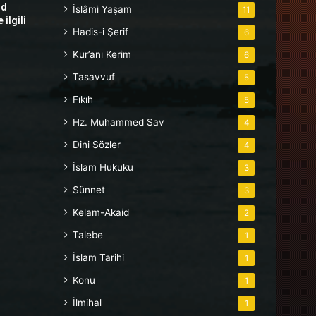
hd
İslâmi Yaşam
11
ilgili
Hadis-i Şerif
6
Kur’anı Kerim
6
Tasavvuf
5
Fıkıh
5
Hz. Muhammed Sav
4
Dini Sözler
4
İslam Hukuku
3
Sünnet
3
Kelam-Akaid
2
Talebe
1
İslam Tarihi
1
Konu
1
İlmihal
1