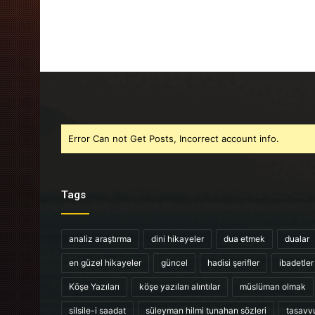
Error Can not Get Posts, Incorrect account info.
Tags
analiz araştırma
dini hikayeler
dua etmek
dualar
en güzel hikayeler
güncel
hadisi şerifler
ibadetler
Köşe Yazıları
köşe yazıları alıntılar
müslüman olmak
silsile-i saadat
süleyman hilmi tunahan sözleri
tasavv