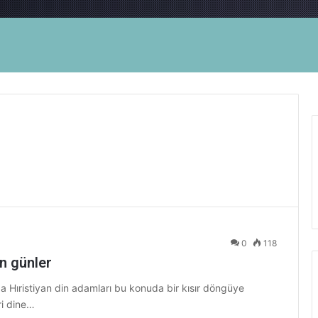
0
118
n günler
a Hıristiyan din adamları bu konuda bir kısır döngüye
ri dine…