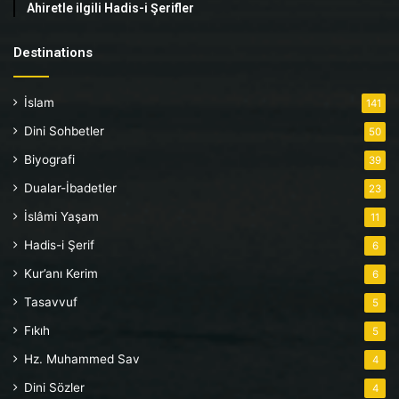
Ahiretle ilgili Hadis-i Şerifler
Destinations
İslam
141
Dini Sohbetler
50
Biyografi
39
Dualar-İbadetler
23
İslâmi Yaşam
11
Hadis-i Şerif
6
Kur’anı Kerim
6
Tasavvuf
5
Fıkıh
5
Hz. Muhammed Sav
4
Dini Sözler
4