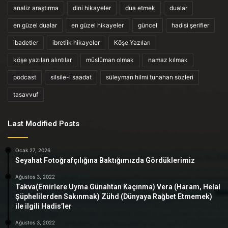
analiz araştırma
dini hikayeler
dua etmek
dualar
en güzel dualar
en güzel hikayeler
güncel
hadisi şerifler
ibadetler
ibretlik hikayeler
Köşe Yazıları
köşe yazıları alıntılar
müslüman olmak
namaz kılmak
podcast
silsile-i saadat
süleyman hilmi tunahan sözleri
tasavvuf
Last Modified Posts
Ocak 27, 2026
Seyahat Fotoğrafçılığına Baktığımızda Gördüklerimiz
Ağustos 3, 2022
Takva(Emirlere Uyma Günahtan Kaçınma) Vera (Haram, Helal
Şüphelilerden Sakınmak) Zühd (Dünyaya Rağbet Etmemek)
ile ilgili Hadis’ler
Ağustos 3, 2022