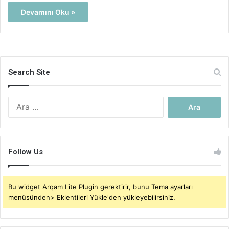
Devamını Oku »
Search Site
Arama:
Follow Us
Bu widget Arqam Lite Plugin gerektirir, bunu Tema ayarları
menüsünden> Eklentileri Yükle'den yükleyebilirsiniz.