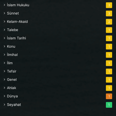
İslam Hukuku
3
Sünnet
3
Kelam-Akaid
2
Talebe
1
İslam Tarihi
1
Konu
1
İlmihal
1
İlim
1
Tefsir
1
Genel
1
Ahlak
1
Dünya
1
Seyahat
1