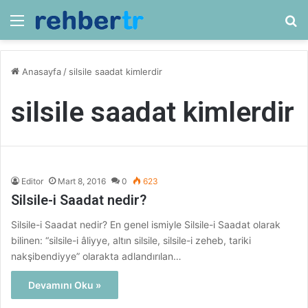
Menü
Ar
Anasayfa
/
silsile saadat kimlerdir
silsile saadat kimlerdir
Editor
Mart 8, 2016
0
623
Silsile-i Saadat nedir?
Silsile-i Saadat nedir? En genel ismiyle Silsile-i Saadat olarak
bilinen: “silsile-i âliyye, altın silsile, silsile-i zeheb, tariki
nakşibendiyye” olarakta adlandırılan…
Devamını Oku »