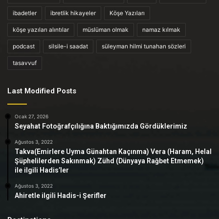
ibadetler
ibretlik hikayeler
Köşe Yazıları
köşe yazıları alıntılar
müslüman olmak
namaz kılmak
podcast
silsile-i saadat
süleyman hilmi tunahan sözleri
tasavvuf
Last Modified Posts
Ocak 27, 2026
Seyahat Fotoğrafçılığına Baktığımızda Gördüklerimiz
Ağustos 3, 2022
Takva(Emirlere Uyma Günahtan Kaçınma) Vera (Haram, Helal
Şüphelilerden Sakınmak) Zühd (Dünyaya Rağbet Etmemek)
ile ilgili Hadis’ler
Ağustos 3, 2022
Ahiretle ilgili Hadis-i Şerifler