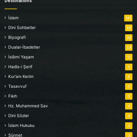
Destinations
İslam
141
Dini Sohbetler
50
Biyografi
39
Dualar-İbadetler
23
İslâmi Yaşam
11
Hadis-i Şerif
6
Kur’anı Kerim
6
Tasavvuf
5
Fıkıh
5
Hz. Muhammed Sav
4
Dini Sözler
4
İslam Hukuku
3
Sünnet
3