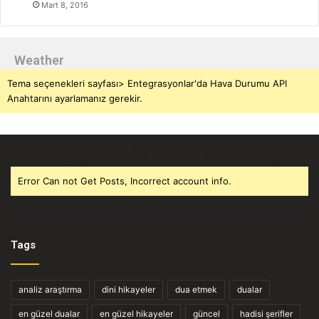
Mart 8, 2016
Weather
Tema seçenekleri sayfası> Entegrasyonlar'da Hava Durumu API
Anahtarını ayarlamanız gerekir.
Error Can not Get Posts, Incorrect account info.
Tags
analiz araştırma
dini hikayeler
dua etmek
dualar
en güzel dualar
en güzel hikayeler
güncel
hadisi şerifler