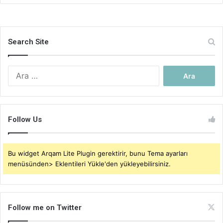
Search Site
Arama:
Follow Us
Bu widget Arqam Lite Plugin gerektirir, bunu Tema ayarları
menüsünden> Eklentileri Yükle'den yükleyebilirsiniz.
Follow me on Twitter