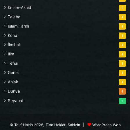
Kelam-Akaid
2
Talebe
1
İslam Tarihi
1
Konu
1
İlmihal
1
İlim
1
Tefsir
1
Genel
1
Ahlak
1
Dünya
1
Seyahat
1
© Telif Hakkı 2026, Tüm Hakları Saklıdır |
WordPress Web