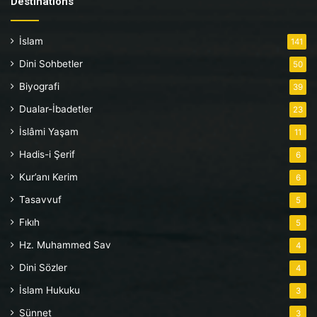
Destinations
İslam
141
Dini Sohbetler
50
Biyografi
39
Dualar-İbadetler
23
İslâmi Yaşam
11
Hadis-i Şerif
6
Kur’anı Kerim
6
Tasavvuf
5
Fıkıh
5
Hz. Muhammed Sav
4
Dini Sözler
4
İslam Hukuku
3
Sünnet
3