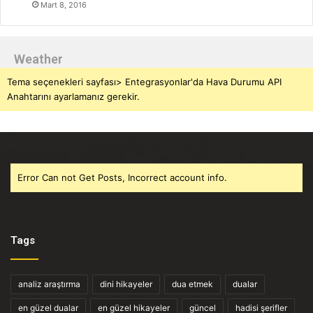
Mart 8, 2016
Weather
Tema seçenekleri sayfası> Entegrasyonlar'da Hava Durumu API
Anahtarını ayarlamanız gerekir.
Error Can not Get Posts, Incorrect account info.
Tags
analiz araştırma
dini hikayeler
dua etmek
dualar
en güzel dualar
en güzel hikayeler
güncel
hadisi şerifler