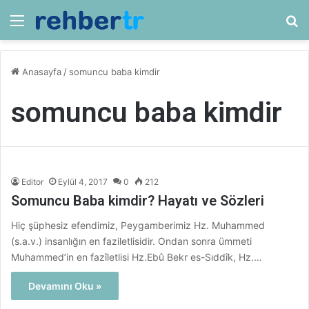
Menü
Ar
Anasayfa
/
somuncu baba kimdir
somuncu baba kimdir
Editor
Eylül 4, 2017
0
212
Somuncu Baba kimdir? Hayatı ve Sözleri
Hiç şüphesiz efendimiz, Peygamberimiz Hz. Muhammed
(s.a.v.) insanlığın en faziletlisidir. Ondan sonra ümmeti
Muhammed’in en fazîletlisi Hz.Ebû Bekr es-Sıddîk, Hz.…
Devamını Oku »