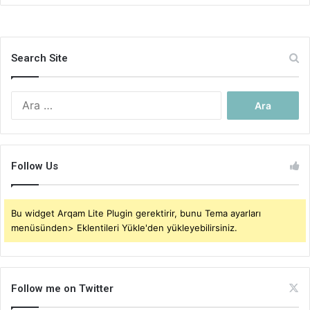
Search Site
Arama:
Follow Us
Bu widget Arqam Lite Plugin gerektirir, bunu Tema ayarları
menüsünden> Eklentileri Yükle'den yükleyebilirsiniz.
Follow me on Twitter