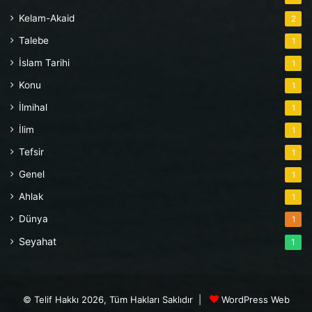
Kelam-Akaid
2
Talebe
1
İslam Tarihi
1
Konu
1
İlmihal
1
İlim
1
Tefsir
1
Genel
1
Ahlak
1
Dünya
1
Seyahat
1
© Telif Hakkı 2026, Tüm Hakları Saklıdır |
WordPress Web