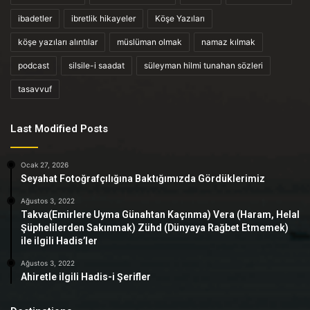
ibadetler
ibretlik hikayeler
Köşe Yazıları
köşe yazıları alıntılar
müslüman olmak
namaz kılmak
podcast
silsile-i saadat
süleyman hilmi tunahan sözleri
tasavvuf
Last Modified Posts
Ocak 27, 2026
Seyahat Fotoğrafçılığına Baktığımızda Gördüklerimiz
Ağustos 3, 2022
Takva(Emirlere Uyma Günahtan Kaçınma) Vera (Haram, Helal
Şüphelilerden Sakınmak) Zühd (Dünyaya Rağbet Etmemek)
ile ilgili Hadis’ler
Ağustos 3, 2022
Ahiretle ilgili Hadis-i Şerifler