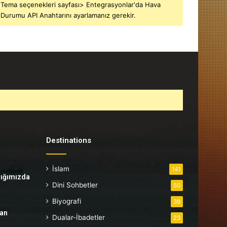
Tema seçenekleri sayfası> Entegrasyonlar'da Hava
Durumu API Anahtarını ayarlamanız gerekir.
Destinations
İslam
141
tığımızda
Dini Sohbetler
50
Biyografi
39
tan
Dualar-İbadetler
23