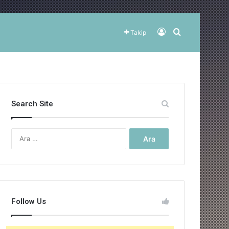
Kayıt Ol
Arama yap ..
Takip
Search Site
Arama:
Follow Us