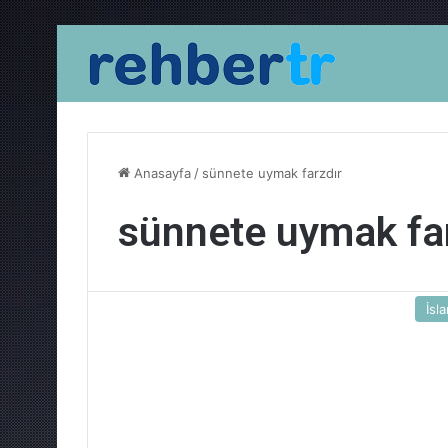
Anasayfa
/
sünnete uymak farzdır
sünnete uymak fa
İsl