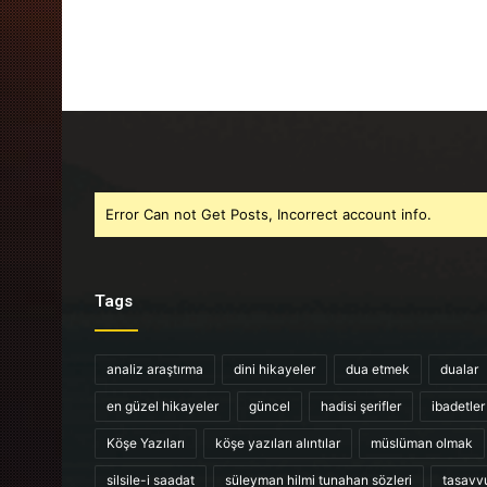
Error Can not Get Posts, Incorrect account info.
Tags
analiz araştırma
dini hikayeler
dua etmek
dualar
en güzel hikayeler
güncel
hadisi şerifler
ibadetler
Köşe Yazıları
köşe yazıları alıntılar
müslüman olmak
silsile-i saadat
süleyman hilmi tunahan sözleri
tasavv