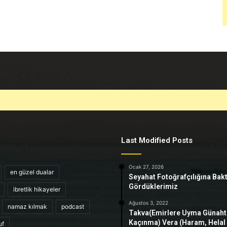
Last Modified Posts
Ocak 27, 2026
en güzel dualar
Seyahat Fotoğrafçılığına Bak
Gördüklerimiz
ibretlik hikayeler
Ağustos 3, 2022
namaz kılmak
podcast
Takva(Emirlere Uyma Günah
Kaçınma) Vera (Haram, Helal
uf