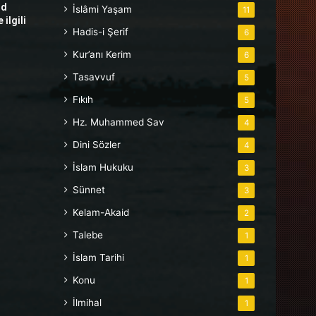
hd
İslâmi Yaşam
11
ilgili
Hadis-i Şerif
6
Kur’anı Kerim
6
Tasavvuf
5
Fıkıh
5
Hz. Muhammed Sav
4
Dini Sözler
4
İslam Hukuku
3
Sünnet
3
Kelam-Akaid
2
Talebe
1
İslam Tarihi
1
Konu
1
İlmihal
1