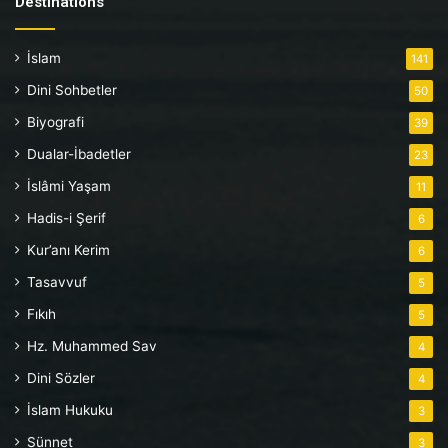
Destinations
İslam
141
Dini Sohbetler
50
Biyografi
39
Dualar-İbadetler
23
İslâmi Yaşam
11
Hadis-i Şerif
6
Kur’anı Kerim
6
Tasavvuf
5
Fıkıh
5
Hz. Muhammed Sav
4
Dini Sözler
4
İslam Hukuku
3
Sünnet
3