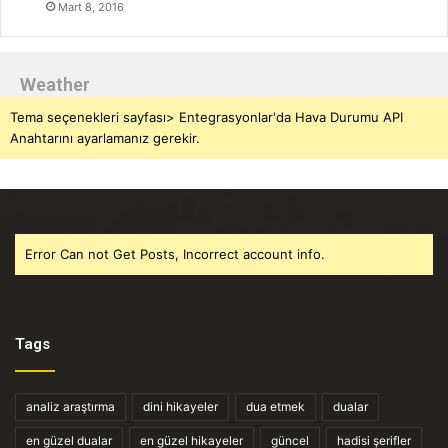
Mart 8, 2016
Weather
Tema seçenekleri sayfası> Entegrasyonlar'da Hava Durumu API
Anahtarını ayarlamanız gerekir.
Error Can not Get Posts, Incorrect account info.
Tags
analiz araştırma
dini hikayeler
dua etmek
dualar
en güzel dualar
en güzel hikayeler
güncel
hadisi şerifler