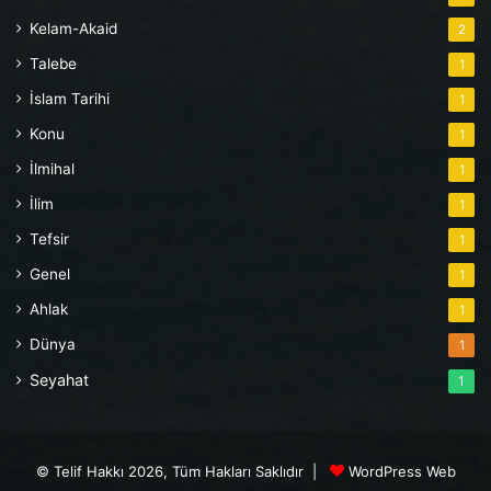
Kelam-Akaid
2
Talebe
1
İslam Tarihi
1
Konu
1
İlmihal
1
İlim
1
Tefsir
1
Genel
1
Ahlak
1
Dünya
1
Seyahat
1
© Telif Hakkı 2026, Tüm Hakları Saklıdır |
WordPress Web