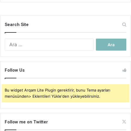
Search Site
Arama:
Follow Us
Bu widget Arqam Lite Plugin gerektirir, bunu Tema ayarları
menüsünden> Eklentileri Yükle'den yükleyebilirsiniz.
Follow me on Twitter