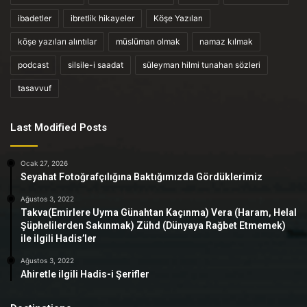
ibadetler
ibretlik hikayeler
Köşe Yazıları
köşe yazıları alıntılar
müslüman olmak
namaz kılmak
podcast
silsile-i saadat
süleyman hilmi tunahan sözleri
tasavvuf
Last Modified Posts
Ocak 27, 2026
Seyahat Fotoğrafçılığına Baktığımızda Gördüklerimiz
Ağustos 3, 2022
Takva(Emirlere Uyma Günahtan Kaçınma) Vera (Haram, Helal
Şüphelilerden Sakınmak) Zühd (Dünyaya Rağbet Etmemek)
ile ilgili Hadis’ler
Ağustos 3, 2022
Ahiretle ilgili Hadis-i Şerifler