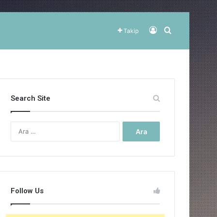
Kayıt Ol
Arama yap ..
Takip
Search Site
Arama:
Follow Us