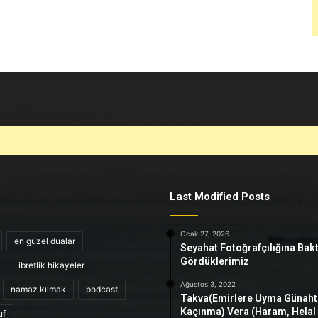
Last Modified Posts
Ocak 27, 2026
en güzel dualar
Seyahat Fotoğrafçılığına Bak
Gördüklerimiz
ibretlik hikayeler
Ağustos 3, 2022
namaz kılmak
podcast
Takva(Emirlere Uyma Günah
Kaçınma) Vera (Haram, Helal
uf