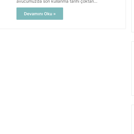
avucumuzda son kullanma tarihi çoktan…
Devamını Oku »