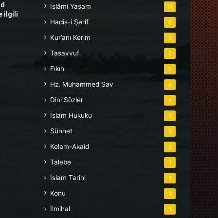
hd
İslâmi Yaşam
11
ilgili
Hadis-i Şerif
6
Kur’anı Kerim
6
Tasavvuf
5
Fıkıh
5
Hz. Muhammed Sav
4
Dini Sözler
4
İslam Hukuku
3
Sünnet
3
Kelam-Akaid
2
Talebe
1
İslam Tarihi
1
Konu
1
İlmihal
1