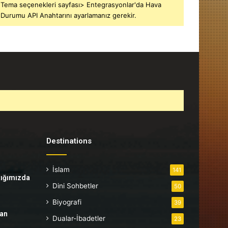
Tema seçenekleri sayfası> Entegrasyonlar'da Hava
Durumu API Anahtarını ayarlamanız gerekir.
Destinations
İslam
141
tığımızda
Dini Sohbetler
50
Biyografi
39
tan
Dualar-İbadetler
23