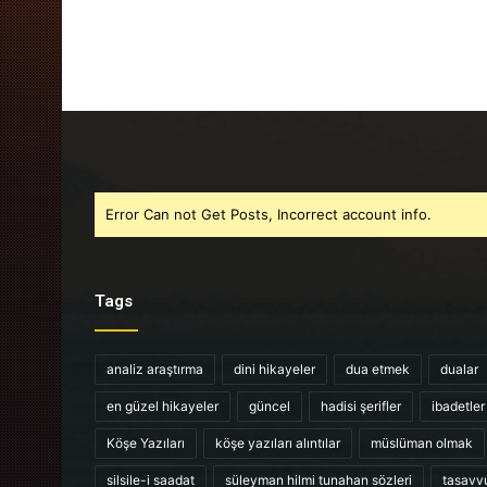
Error Can not Get Posts, Incorrect account info.
Tags
analiz araştırma
dini hikayeler
dua etmek
dualar
en güzel hikayeler
güncel
hadisi şerifler
ibadetler
Köşe Yazıları
köşe yazıları alıntılar
müslüman olmak
silsile-i saadat
süleyman hilmi tunahan sözleri
tasavv