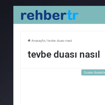
Anasayfa
/
tevbe duası nasıl
tevbe duası nasıl
Dualar-İbadetl