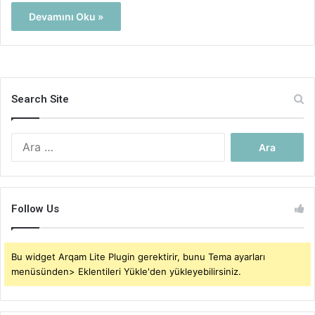
Devamını Oku »
Search Site
Arama:
Follow Us
Bu widget Arqam Lite Plugin gerektirir, bunu Tema ayarları
menüsünden> Eklentileri Yükle'den yükleyebilirsiniz.