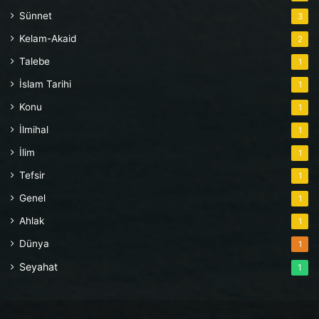
Sünnet
3
Kelam-Akaid
2
Talebe
1
İslam Tarihi
1
Konu
1
İlmihal
1
İlim
1
Tefsir
1
Genel
1
Ahlak
1
Dünya
1
Seyahat
1