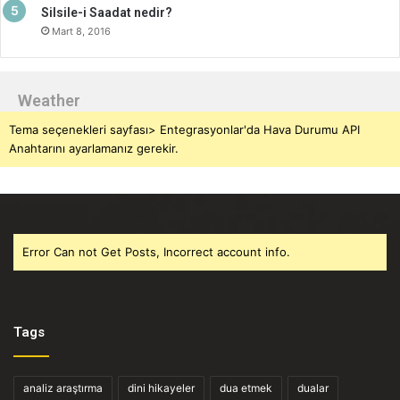
Silsile-i Saadat nedir?
Mart 8, 2016
Weather
Tema seçenekleri sayfası> Entegrasyonlar'da Hava Durumu API
Anahtarını ayarlamanız gerekir.
Error Can not Get Posts, Incorrect account info.
Tags
analiz araştırma
dini hikayeler
dua etmek
dualar