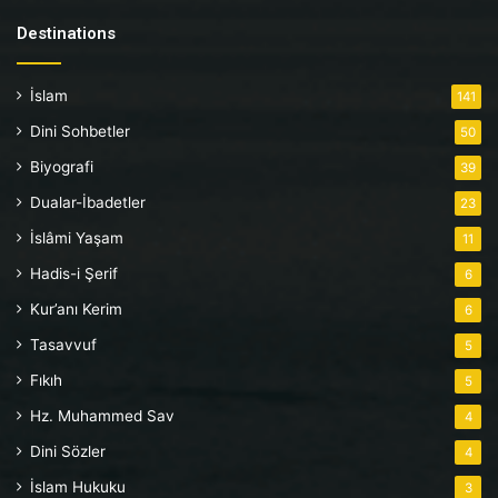
Destinations
İslam
141
Dini Sohbetler
50
Biyografi
39
Dualar-İbadetler
23
İslâmi Yaşam
11
Hadis-i Şerif
6
Kur’anı Kerim
6
Tasavvuf
5
Fıkıh
5
Hz. Muhammed Sav
4
Dini Sözler
4
İslam Hukuku
3