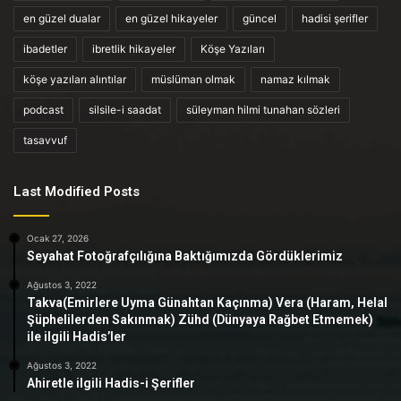
en güzel dualar
en güzel hikayeler
güncel
hadisi şerifler
ibadetler
ibretlik hikayeler
Köşe Yazıları
köşe yazıları alıntılar
müslüman olmak
namaz kılmak
podcast
silsile-i saadat
süleyman hilmi tunahan sözleri
tasavvuf
Last Modified Posts
Ocak 27, 2026
Seyahat Fotoğrafçılığına Baktığımızda Gördüklerimiz
Ağustos 3, 2022
Takva(Emirlere Uyma Günahtan Kaçınma) Vera (Haram, Helal
Şüphelilerden Sakınmak) Zühd (Dünyaya Rağbet Etmemek)
ile ilgili Hadis’ler
Ağustos 3, 2022
Ahiretle ilgili Hadis-i Şerifler