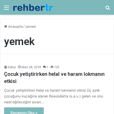
Menü
Ar
Anasayfa
/
yemek
yemek
Editor
Mart 28, 2016
1
125
Çocuk yetiştirirken helal ve haram lokmanın
etkisi
Çocuk yetiştirirken helal ve haram lokmanın etkisi Üç aylık
çocuğunu kucağına alarak Resulullah’a (s.a.v.) gelen ve onu
nasıl eğiteceğini soran…
Devamını Oku »