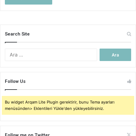
Search Site
Arama:
Follow Us
Bu widget Arqam Lite Plugin gerektirir, bunu Tema ayarları
menüsünden> Eklentileri Yükle'den yükleyebilirsiniz.
Follow me on Twitter