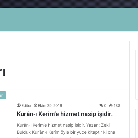
rı
er
Editor
Ekim 29, 2016
0
138
Kurân-ı Kerim’e hizmet nasip işidir.
Kurân-ı Kerim’e hizmet nasip işidir. Yazan: Zeki
Bulduk Kur’ân-ı Kerîm öyle bir yüce kitaptır ki ona