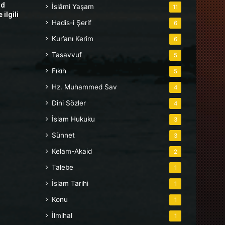
hd
İslâmi Yaşam
11
ilgili
Hadis-i Şerif
6
Kur’anı Kerim
6
Tasavvuf
5
Fıkıh
5
Hz. Muhammed Sav
4
Dini Sözler
4
İslam Hukuku
3
Sünnet
3
Kelam-Akaid
2
Talebe
1
İslam Tarihi
1
Konu
1
İlmihal
1