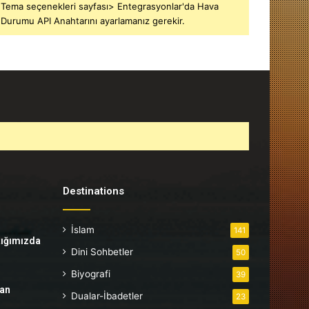
Tema seçenekleri sayfası> Entegrasyonlar'da Hava
Durumu API Anahtarını ayarlamanız gerekir.
Destinations
İslam
141
tığımızda
Dini Sohbetler
50
Biyografi
39
tan
Dualar-İbadetler
23