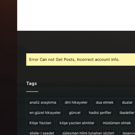
Error Can not Get Posts, Incorrect account info.
Tags
analiz araştırma
dini hikayeler
dua etmek
dualar
en güzel hikayeler
güncel
hadisi şerifler
ibadetler
Köşe Yazıları
köşe yazıları alıntılar
müslüman olmak
silsile-i saadat
süleyman hilmi tunahan sözleri
tasavv