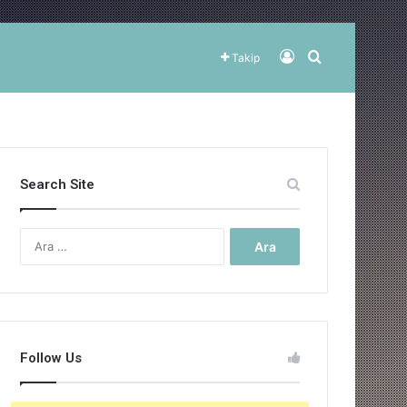
Kayıt Ol
Arama yap ..
Takip
Search Site
Arama:
Follow Us