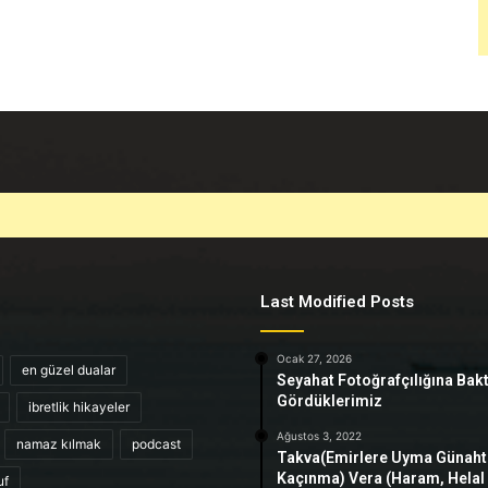
Last Modified Posts
Ocak 27, 2026
en güzel dualar
Seyahat Fotoğrafçılığına Bak
Gördüklerimiz
ibretlik hikayeler
Ağustos 3, 2022
namaz kılmak
podcast
Takva(Emirlere Uyma Günah
Kaçınma) Vera (Haram, Helal
uf