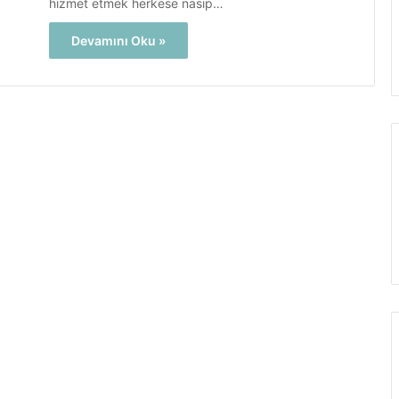
hizmet etmek herkese nasip…
Devamını Oku »