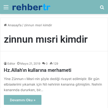
Menü
Ar
Anasayfa
/
zinnun mısri kimdir
zinnun mısri kimdir
Editor
Mayıs 21, 2019
0
129
Hz.Allah'ın kullarına merhameti
Yine Zünnun-ı Mısri-nin şöyle dediği rivayet edilmiştir. Bir gün
elbiselerimi yıkamak için Nil nehrinin kenarına gitmiştim. Nehrin
kenarında dururken, bir…
Devamını Oku »