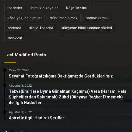
ibadetler
ibretlik hikayeler
Köşe Yazıları
köşe yazıları alıntılar
müslüman olmak
namaz kılmak
podcast
silsile-i saadat
süleyman hilmi tunahan sözleri
tasavvuf
Last Modified Posts
Ocak 27, 2026
Seyahat Fotoğrafçılığına Baktığımızda Gördüklerimiz
Ağustos 3, 2022
Takva(Emirlere Uyma Günahtan Kaçınma) Vera (Haram, Helal
Şüphelilerden Sakınmak) Zühd (Dünyaya Rağbet Etmemek)
ile ilgili Hadis’ler
Ağustos 3, 2022
Ahiretle ilgili Hadis-i Şerifler