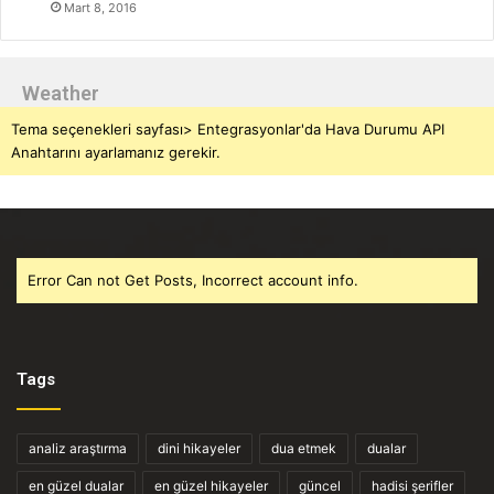
Mart 8, 2016
Weather
Tema seçenekleri sayfası> Entegrasyonlar'da Hava Durumu API
Anahtarını ayarlamanız gerekir.
Error Can not Get Posts, Incorrect account info.
Tags
analiz araştırma
dini hikayeler
dua etmek
dualar
en güzel dualar
en güzel hikayeler
güncel
hadisi şerifler