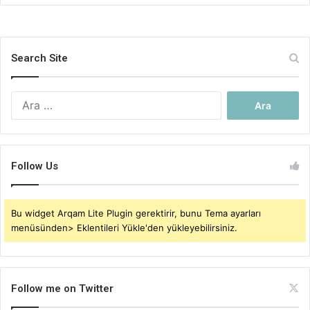
Search Site
Arama:
Follow Us
Bu widget Arqam Lite Plugin gerektirir, bunu Tema ayarları
menüsünden> Eklentileri Yükle'den yükleyebilirsiniz.
Follow me on Twitter