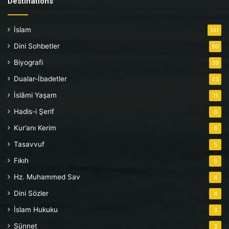
Destinations
İslam
141
Dini Sohbetler
50
Biyografi
39
Dualar-İbadetler
23
İslâmi Yaşam
11
Hadis-i Şerif
6
Kur’anı Kerim
6
Tasavvuf
5
Fıkıh
5
Hz. Muhammed Sav
4
Dini Sözler
4
İslam Hukuku
3
Sünnet
3