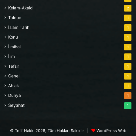
Kelam-Akaid
2
Talebe
1
İslam Tarihi
1
Konu
1
İlmihal
1
İlim
1
Tefsir
1
Genel
1
Ahlak
1
Dünya
1
Seyahat
1
© Telif Hakkı 2026, Tüm Hakları Saklıdır |
WordPress Web