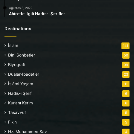
Ağustos 3, 2022
Ahiretle ilgili Hadis-i Şerifler
Destinations
İslam
141
Dini Sohbetler
50
Biyografi
39
Dualar-İbadetler
23
İslâmi Yaşam
11
Hadis-i Şerif
6
Kur’anı Kerim
6
Tasavvuf
5
Fıkıh
5
Hz. Muhammed Sav
4