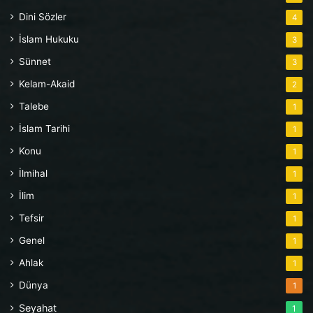
Dini Sözler
4
İslam Hukuku
3
Sünnet
3
Kelam-Akaid
2
Talebe
1
İslam Tarihi
1
Konu
1
İlmihal
1
İlim
1
Tefsir
1
Genel
1
Ahlak
1
Dünya
1
Seyahat
1