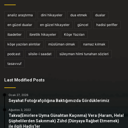
analiz araştırma
dini hikayeler
dua etmek
dualar
en güzel dualar
en güzel hikayeler
güncel
hadisi şerifler
ibadetler
ibretlik hikayeler
Köşe Yazıları
köşe yazıları alıntılar
müslüman olmak
namaz kılmak
podcast
silsile-i saadat
süleyman hilmi tunahan sözleri
tasavvuf
Last Modified Posts
Ocak 27, 2026
Seyahat Fotoğrafçılığına Baktığımızda Gördüklerimiz
Ağustos 3, 2022
Takva(Emirlere Uyma Günahtan Kaçınma) Vera (Haram, Helal
Şüphelilerden Sakınmak) Zühd (Dünyaya Rağbet Etmemek)
ile ilgili Hadis’ler