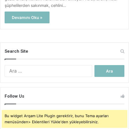
şüphelilerden sakınmak, cehlini…
Devamını Oku »
Search Site
Arama:
Follow Us
Bu widget Arqam Lite Plugin gerektirir, bunu Tema ayarları
menüsünden> Eklentileri Yükle'den yükleyebilirsiniz.