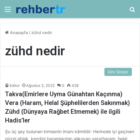
Menü
Ar
Anasayfa
/
zühd nedir
zühd nedir
Dini Sözler
Editor
Ağustos 3, 2022
0
428
Takva(Emirlere Uyma Günahtan Kaçınma)
Vera (Haram, Helal Şüphelilerden Sakınmak)
Zühd (Dünyaya Rağbet Etmemek) ile ilgili
Hadis’ler
Şu üç şey bulunan kimsenin imanı kâmildir: Herkesle iyi geçinen
güzel ahlak, kendini haramlardan alıkoyan vera(haram, helal