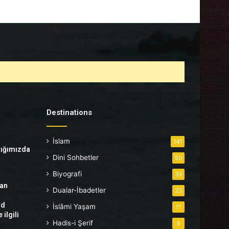
Destinations
İslam
141
tığımızda
Dini Sohbetler
50
Biyografi
39
tan
Dualar-İbadetler
23
hd
İslâmi Yaşam
11
ilgili
Hadis-i Şerif
6