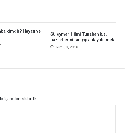
a kimdir? Hayatı ve
Süleyman Hilmi Tunahan k.s.
hazretlerini tanıyıp anlayabilmek
7
Ekim 30, 2016
le işaretlenmişlerdir