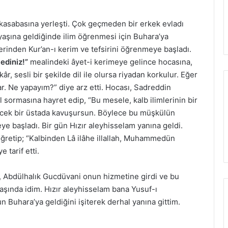
asabasına yerleşti. Çok geçmeden bir erkek evladı
 yaşına geldiğinde ilim öğrenmesi için Buhara’ya
rinden Kur’an-ı kerim ve tefsirini öğrenmeye başladı.
 ediniz!”
mealindeki âyet-i kerimeye gelince hocasına,
âr, sesli bir şekilde dil ile olursa riyadan korkulur. Eğer
r. Ne yapayım?” diye arz etti. Hocası, Sadreddin
l sormasına hayret edip, “Bu mesele, kalb ilimlerinin bir
lecek bir üstada kavuşursun. Böylece bu müşkülün
ye başladı. Bir gün Hızır aleyhisselam yanına geldi.
ı öğretip; “Kalbinden Lâ ilâhe illallah, Muhammedün
 tarif etti.
, Abdülhalık Gucdüvani onun hizmetine girdi ve bu
yaşında idim. Hızır aleyhisselam bana Yusuf-ı
 Buhara’ya geldiğini işiterek derhal yanına gittim.