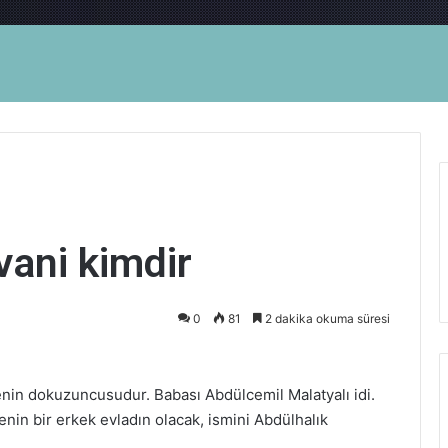
ani kimdir
0
81
2 dakika okuma süresi
yenin dokuzuncusudur. Babası Abdülcemil Malatyalı idi.
nin bir erkek evladın olacak, ismini Abdülhalık