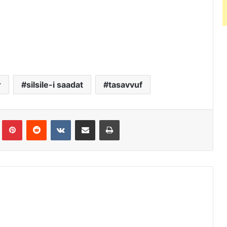
r
silsile-i saadat
tasavvuf
Tumblr
Pinterest
Reddit
VKontakte
E-Posta ile paylaş
Yazdır