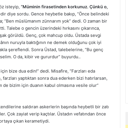
öz isteyip,
“Müminin firasetinden korkunuz. Çünkü o,
nedir diye sordu. Gence heybetle bakıp, “Önce belindeki
şla; “Ben müslümanım zünnarım yok” dedi. O zaman bir
tti. Talebe o gencin üzerindeki hırkasını çıkarınca,
 kuşak görüldü. Genç, çok mahcup oldu. Üstada sevgi
lânın nuruyla baktığının ne demek olduğunu çok iyi
kla şereflendi. Sonra Üstad, talebelerine, “Bu genç
selim. O da, kibir ve gururdur” buyurdu..
için bize dua edin!” dedi. Misafire, “Farzları eda
 farzları yaptıktan sonra dua ederken bizi hatırlarsan,
m de bizim için duanın kabul olmasına vesile olur”
endilerine saldıran askerlerin başında heybetli bir zatı
üler. Çok zayiat verip kaçtılar. Üstadın vefatından önce
ortaya çıkan kerametiydi.