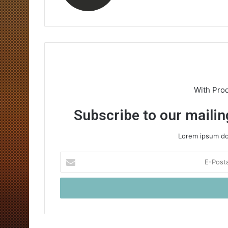
With Pro
Subscribe to our mailing
Lorem ipsum dol
E-
Posta
adresinizi
giriniz