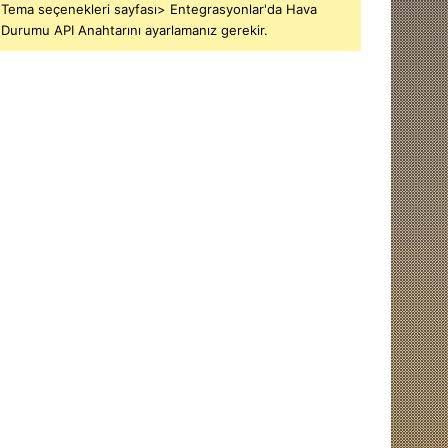
Tema seçenekleri sayfası> Entegrasyonlar'da Hava
Durumu API Anahtarını ayarlamanız gerekir.