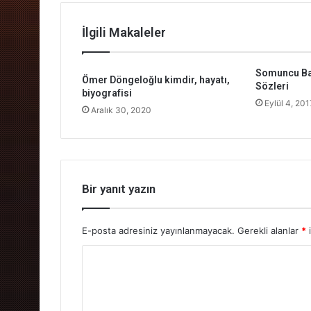
İlgili Makaleler
Somuncu Bab
Ömer Döngeloğlu kimdir, hayatı,
Sözleri
biyografisi
Eylül 4, 201
Aralık 30, 2020
Bir yanıt yazın
E-posta adresiniz yayınlanmayacak.
Gerekli alanlar
*
i
Y
o
r