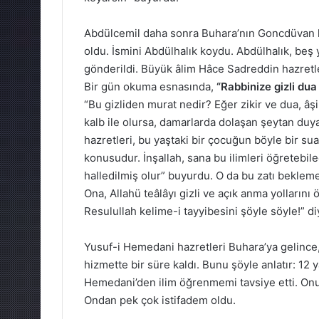
Abdülcemil daha sonra Buhara’nın Goncdüvan k
oldu. İsmini Abdülhalık koydu. Abdülhalık, beş
gönderildi. Büyük âlim Hâce Sadreddin hazretle
Bir gün okuma esnasında,
“Rabbinize gizli dua
“Bu gizliden murat nedir? Eğer zikir ve dua, âşik
kalb ile olursa, damarlarda dolaşan şeytan duya
hazretleri, bu yaştaki bir çocuğun böyle bir sua
konusudur. İnşallah, sana bu ilimleri öğretebi
halledilmiş olur” buyurdu. O da bu zatı bekleme
Ona, Allahü teâlâyı gizli ve açık anma yolların
Resulullah kelime-i tayyibesini şöyle söyle!” diye
Yusuf-i Hemedani hazretleri Buhara’ya gelince
hizmette bir süre kaldı. Bunu şöyle anlatır: 12 
Hemedani’den ilim öğrenmemi tavsiye etti. Onun
Ondan pek çok istifadem oldu.