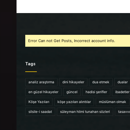
Error Can not Get Posts, Incorrect account info.
Tags
analiz araştırma
dini hikayeler
dua etmek
dualar
en güzel hikayeler
güncel
hadisi şerifler
ibadetler
Köşe Yazıları
köşe yazıları alıntılar
müslüman olmak
silsile-i saadat
süleyman hilmi tunahan sözleri
tasavv