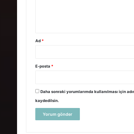
u
m
*
Ad
*
E-posta
*
Daha sonraki yorumlarımda kullanılması için adı
kaydedilsin.