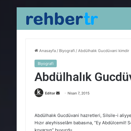
Anasayfa
/
Biyografi
/
Abdülhalık Gucdüvani kimdir
Biyografi
Abdülhalık Gucdüv
Bir
Editor
Nisan 7, 2015
e-
posta
göndermek
Abdülhalık Gucdüvani hazretleri, Silsile-i aliy
Hızır aleyhisselâm babasına, “Ey Abdülcemil! Se
koyarsın” buyurdu.