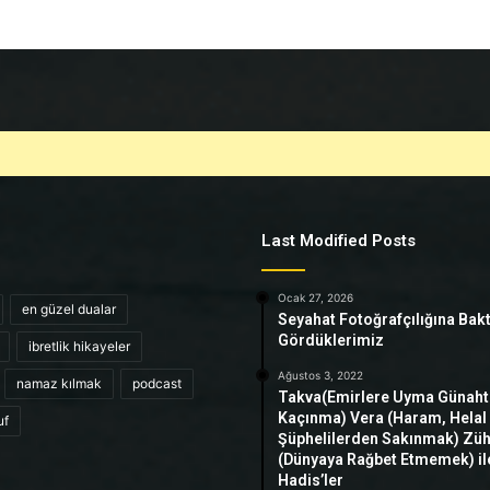
Last Modified Posts
Ocak 27, 2026
en güzel dualar
Seyahat Fotoğrafçılığına Bak
Gördüklerimiz
ibretlik hikayeler
Ağustos 3, 2022
namaz kılmak
podcast
Takva(Emirlere Uyma Günah
Kaçınma) Vera (Haram, Helal
uf
Şüphelilerden Sakınmak) Zü
(Dünyaya Rağbet Etmemek) ile 
Hadis’ler