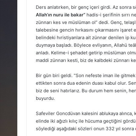
Ders anlatırken, bir genç içeri girdi. Az sonra s
Allah’ın nuru ile bakar”
hadis-i şerifinin sırrı 
zünnarı kes ve müslüman ol” dedi. Genç, tela
talebesine gencin hırkasını çıkarmasını işaret e
belindeki hıristiyanlara ait zünnar denilen ip
duymaya başladı. Böylece evliyanın, Allahü teâ
anladı. Kelime-i şehadet getirip müslüman olma
maddi zünnarı kesti, biz de kalbdeki zünnarı ke
Bir gün biri geldi. “Son nefeste iman ile gitmek 
ettikten sonra dua edenin duası kabul olur. Sen,
biz de seni hatırlarız. Bu durum hem senin, he
buyurdu.
Safeviler Goncdüvan kalesini ablukaya alınca, k
elinde iki ağızlı kılıç ile hücuma geçtiğini görd
söylediği aşağıdaki sözleri onun 332 yıl sonra 