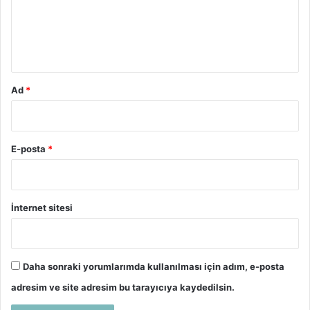
u
m
*
Ad
*
E-posta
*
İnternet sitesi
Daha sonraki yorumlarımda kullanılması için adım, e-posta
adresim ve site adresim bu tarayıcıya kaydedilsin.