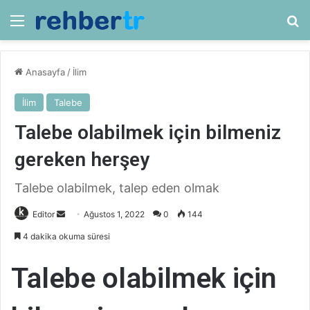
Menü
Ar
Anasayfa
/
İlim
İlim
Talebe
Talebe olabilmek için bilmeniz
gereken herşey
Talebe olabilmek, talep eden olmak
Bir
Editor
Ağustos 1, 2022
0
144
e-
4 dakika okuma süresi
posta
göndermek
Talebe olabilmek için