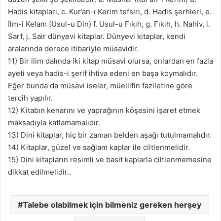
Hadis kitapları, c. Kur’an-ı Kerim tefsiri, d. Hadis şerhleri, e.
İlm-i Kelam (Usul-u Din) f. Usul-u Fıkıh, g. Fıkıh, h. Nahiv, i.
Sarf, j. Sair dünyevi kitaplar. Dünyevi kitaplar, kendi
aralarında derece itibariyle müsavidir.
11) Bir ilim dalında iki kitap müsavi olursa, onlardan en fazla
ayeti veya hadis-i şerif ihtiva edeni en başa koymalıdır.
Eğer bunda da müsavi iseler, müellifin faziletine göre
tercih yapılır.
12) Kitabın kenarını ve yaprağının köşesini işaret etmek
maksadıyla katlamamalıdır.
13) Dini kitaplar, hiç bir zaman belden aşağı tutulmamalıdır.
14) Kitaplar, güzel ve sağlam kaplar ile ciltlenmelidir.
15) Dini kitapların resimli ve basit kaplarla ciltlenmemesine
dikkat edilmelidir..
Talebe olabilmek için bilmeniz gereken herşey