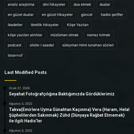
analiz araştırma
dini hikayeler
dua etmek
dualar
en güzel dualar
en güzel hikayeler
güncel
hadisi şerifler
ibadetler
ibretlik hikayeler
Köşe Yazıları
köşe yazıları alıntılar
müslüman olmak
namaz kılmak
podcast
silsile-i saadat
süleyman hilmi tunahan sözleri
tasavvuf
Last Modified Posts
Ocak 27, 2026
Seyahat Fotoğrafçılığına Baktığımızda Gördüklerimiz
Ağustos 3, 2022
Takva(Emirlere Uyma Günahtan Kaçınma) Vera (Haram, Helal
Şüphelilerden Sakınmak) Zühd (Dünyaya Rağbet Etmemek)
ile ilgili Hadis’ler
Ağustos 3, 2022