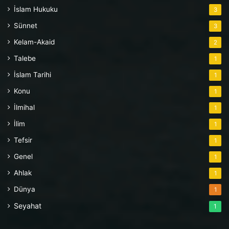
İslam Hukuku
3
Sünnet
3
Kelam-Akaid
2
Talebe
1
İslam Tarihi
1
Konu
1
İlmihal
1
İlim
1
Tefsir
1
Genel
1
Ahlak
1
Dünya
1
Seyahat
1