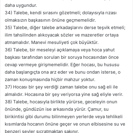
daha uygundur.
34) Talebe, kendi sırasını gözetmeli; dolayısıyla rızası
olmaksızın başkasının önüne geçmemelidir.
35) Talebe, diğer talebe arkadaşlarını derse teşvik etmeli;
ilim tahsilinden alıkoyacak sözler ve mazeretler ortaya
atmamalıdır. Manevi mesuliyeti çok büyüktür.
36) Talebe, bir meseleyi açıklamaya veya hoca yahut
başkası tarafından sorulan bir soruya hocasından önce
cevap vermeye girişmemelidir. Eğer hocası, bu hususu
daha başlangıçta ona arz eder ve bunu ondan isterse, o
zaman konuşmasında hiçbir mahzur yoktur.
37) Hocası bir şey verdiği zaman talebe onu sağ eli ile
almalıdır. Hocasına bir şey veriyorsa yine sağ eliyle verir.
38) Talebe, hocasıyla birlikte yürürse, geceleyin onun
önünde, gündüzün ise arkasında yürür. Çamur, su
birikintisi gibi durumu bilinmeyen yerlerde veya tehlikeli
kısımlarda hocanın önüne geçer ve onun elbisesine su ve
benzeri şeyler sıçratmaktan sakınır.