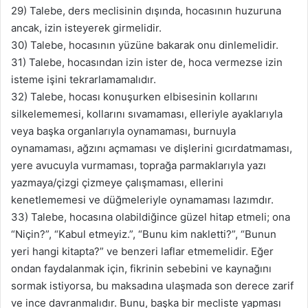
29) Talebe, ders meclisinin dışında, hocasının huzuruna
ancak, izin isteyerek girmelidir.
30) Talebe, hocasının yüzüne bakarak onu dinlemelidir.
31) Talebe, hocasından izin ister de, hoca vermezse izin
isteme işini tekrarlamamalıdır.
32) Talebe, hocası konuşurken elbisesinin kollarını
silkelememesi, kollarını sıvamaması, elleriyle ayaklarıyla
veya başka organlarıyla oynamaması, burnuyla
oynamaması, ağzını açmaması ve dişlerini gıcırdatmaması,
yere avucuyla vurmaması, toprağa parmaklarıyla yazı
yazmaya/çizgi çizmeye çalışmaması, ellerini
kenetlememesi ve düğmeleriyle oynamaması lazımdır.
33) Talebe, hocasına olabildiğince güzel hitap etmeli; ona
“Niçin?”, “Kabul etmeyiz.”, “Bunu kim nakletti?”, “Bunun
yeri hangi kitapta?” ve benzeri laflar etmemelidir. Eğer
ondan faydalanmak için, fikrinin sebebini ve kaynağını
sormak istiyorsa, bu maksadına ulaşmada son derece zarif
ve ince davranmalıdır. Bunu, başka bir mecliste yapması