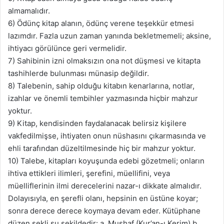
almamalıdır.
6) Ödünç kitap alanın, ödünç verene teşekkür etmesi
lazımdır. Fazla uzun zaman yanında bekletmemeli; aksine,
ihtiyacı görülünce geri vermelidir.
7) Sahibinin izni olmaksızın ona not düşmesi ve kitapta
tashihlerde bulunması münasip değildir.
8) Talebenin, sahip olduğu kitabın kenarlarına, notlar,
izahlar ve önemli tembihler yazmasında hiçbir mahzur
yoktur.
9) Kitap, kendisinden faydalanacak belirsiz kişilere
vakfedilmişse, ihtiyaten onun nüshasını çıkarmasında ve
ehli tarafından düzeltilmesinde hiç bir mahzur yoktur.
10) Talebe, kitapları koyuşunda edebi gözetmeli; onların
ihtiva ettikleri ilimleri, şerefini, müellifini, veya
müelliflerinin ilmi derecelerini nazar-ı dikkate almalıdır.
Dolayısıyla, en şerefli olanı, hepsinin en üstüne koyar;
sonra derece derece koymaya devam eder. Kütüphane
düzen şekli şu şekildedir: a. Mushaf (Kur’an-ı Kerim) b.