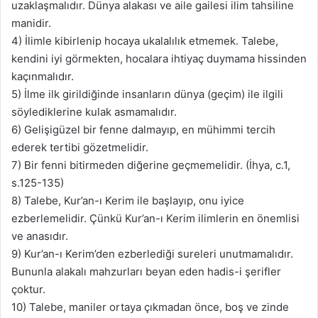
uzaklaşmalıdır. Dünya alakası ve aile gailesi ilim tahsiline
manidir.
4) İlimle kibirlenip hocaya ukalalılık etmemek. Talebe,
kendini iyi görmekten, hocalara ihtiyaç duymama hissinden
kaçınmalıdır.
5) İlme ilk girildiğinde insanların dünya (geçim) ile ilgili
söylediklerine kulak asmamalıdır.
6) Gelişigüzel bir fenne dalmayıp, en mühimmi tercih
ederek tertibi gözetmelidir.
7) Bir fenni bitirmeden diğerine geçmemelidir. (İhya, c.1,
s.125-135)
8) Talebe, Kur’an-ı Kerim ile başlayıp, onu iyice
ezberlemelidir. Çünkü Kur’an-ı Kerim ilimlerin en önemlisi
ve anasıdır.
9) Kur’an-ı Kerim’den ezberlediği sureleri unutmamalıdır.
Bununla alakalı mahzurları beyan eden hadis-i şerifler
çoktur.
10) Talebe, maniler ortaya çıkmadan önce, boş ve zinde