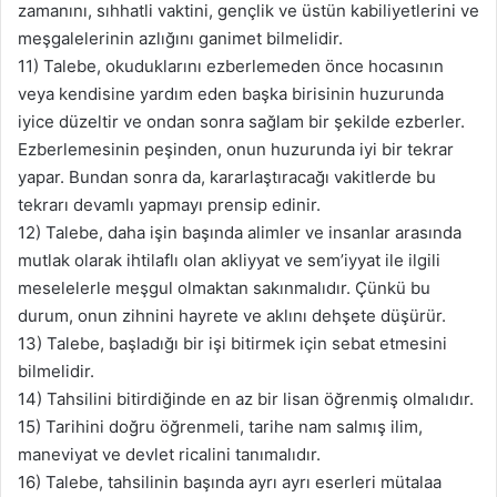
zamanını, sıhhatli vaktini, gençlik ve üstün kabiliyetlerini ve
meşgalelerinin azlığını ganimet bilmelidir.
11) Talebe, okuduklarını ezberlemeden önce hocasının
veya kendisine yardım eden başka birisinin huzurunda
iyice düzeltir ve ondan sonra sağlam bir şekilde ezberler.
Ezberlemesinin peşinden, onun huzurunda iyi bir tekrar
yapar. Bundan sonra da, kararlaştıracağı vakitlerde bu
tekrarı devamlı yapmayı prensip edinir.
12) Talebe, daha işin başında alimler ve insanlar arasında
mutlak olarak ihtilaflı olan akliyyat ve sem’iyyat ile ilgili
meselelerle meşgul olmaktan sakınmalıdır. Çünkü bu
durum, onun zihnini hayrete ve aklını dehşete düşürür.
13) Talebe, başladığı bir işi bitirmek için sebat etmesini
bilmelidir.
14) Tahsilini bitirdiğinde en az bir lisan öğrenmiş olmalıdır.
15) Tarihini doğru öğrenmeli, tarihe nam salmış ilim,
maneviyat ve devlet ricalini tanımalıdır.
16) Talebe, tahsilinin başında ayrı ayrı eserleri mütalaa