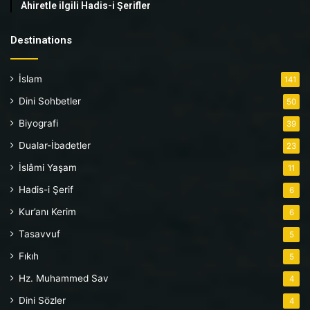
Ahiretle ilgili Hadis-i Şerifler
Destinations
İslam
141
Dini Sohbetler
50
Biyografi
39
Dualar-İbadetler
23
İslâmi Yaşam
11
Hadis-i Şerif
6
Kur’anı Kerim
6
Tasavvuf
5
Fıkıh
5
Hz. Muhammed Sav
4
Dini Sözler
4