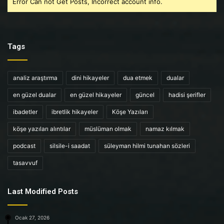
Error Can not Get Posts, Incorrect account info.
Tags
analiz araştırma
dini hikayeler
dua etmek
dualar
en güzel dualar
en güzel hikayeler
güncel
hadisi şerifler
ibadetler
ibretlik hikayeler
Köşe Yazıları
köşe yazıları alıntılar
müslüman olmak
namaz kılmak
podcast
silsile-i saadat
süleyman hilmi tunahan sözleri
tasavvuf
Last Modified Posts
Ocak 27, 2026