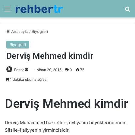
Menü
Ar
Anasayfa
/
Biyografi
Biyografi
Derviş Mehmed kimdir
Bir
Editor
Nisan 29, 2015
0
75
e-
1 dakika okuma süresi
posta
göndermek
Derviş Mehmed kimdir
Derviş Muhammed hazretleri, evliyanın büyüklerindendir.
Silsile-i aliyyenin yirmincisidir.