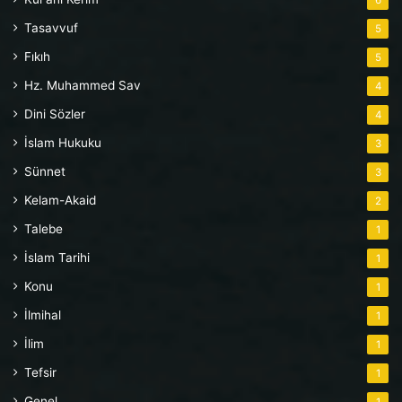
Tasavvuf
5
Fıkıh
5
Hz. Muhammed Sav
4
Dini Sözler
4
İslam Hukuku
3
Sünnet
3
Kelam-Akaid
2
Talebe
1
İslam Tarihi
1
Konu
1
İlmihal
1
İlim
1
Tefsir
1
Genel
1