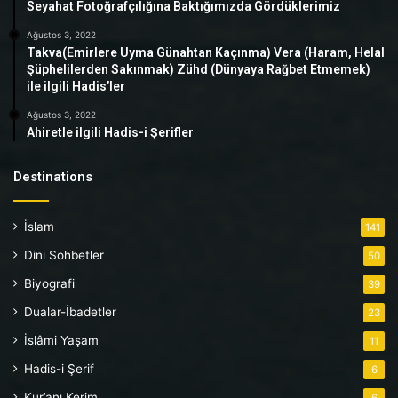
Seyahat Fotoğrafçılığına Baktığımızda Gördüklerimiz
Ağustos 3, 2022
Takva(Emirlere Uyma Günahtan Kaçınma) Vera (Haram, Helal
Şüphelilerden Sakınmak) Zühd (Dünyaya Rağbet Etmemek)
ile ilgili Hadis’ler
Ağustos 3, 2022
Ahiretle ilgili Hadis-i Şerifler
Destinations
İslam
141
Dini Sohbetler
50
Biyografi
39
Dualar-İbadetler
23
İslâmi Yaşam
11
Hadis-i Şerif
6
Kur’anı Kerim
6