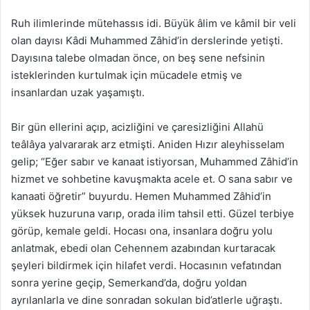
Ruh ilimlerinde mütehassıs idi. Büyük âlim ve kâmil bir veli
olan dayısı Kâdi Muhammed Zâhid’in derslerinde yetişti.
Dayısına talebe olmadan önce, on beş sene nefsinin
isteklerinden kurtulmak için mücadele etmiş ve
insanlardan uzak yaşamıştı.
Bir gün ellerini açıp, acizliğini ve çaresizliğini Allahü
teâlâya yalvararak arz etmişti. Aniden Hızır aleyhisselam
gelip; “Eğer sabır ve kanaat istiyorsan, Muhammed Zâhid’in
hizmet ve sohbetine kavuşmakta acele et. O sana sabır ve
kanaati öğretir” buyurdu. Hemen Muhammed Zâhid’in
yüksek huzuruna varıp, orada ilim tahsil etti. Güzel terbiye
görüp, kemale geldi. Hocası ona, insanlara doğru yolu
anlatmak, ebedi olan Cehennem azabından kurtaracak
şeyleri bildirmek için hilafet verdi. Hocasının vefatından
sonra yerine geçip, Semerkand’da, doğru yoldan
ayrılanlarla ve dine sonradan sokulan bid’atlerle uğraştı.