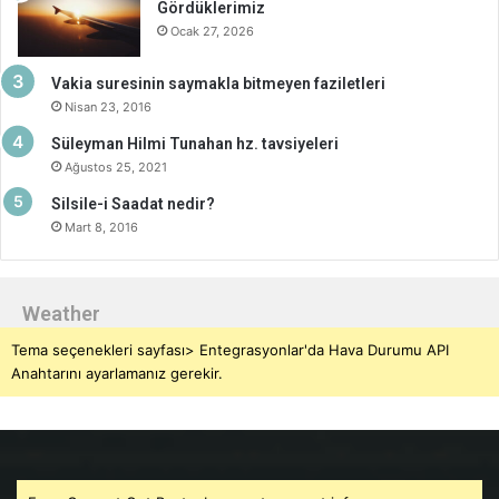
Gördüklerimiz
Ocak 27, 2026
Vakia suresinin saymakla bitmeyen faziletleri
Nisan 23, 2016
Süleyman Hilmi Tunahan hz. tavsiyeleri
Ağustos 25, 2021
Silsile-i Saadat nedir?
Mart 8, 2016
Weather
Tema seçenekleri sayfası> Entegrasyonlar'da Hava Durumu API
Anahtarını ayarlamanız gerekir.