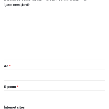
işaretlenmişlerdir
Y
o
r
u
m
*
Ad
*
E-posta
*
İnternet sitesi