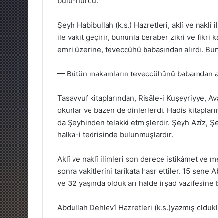
bulu-nurdu.
Şeyh Habibullah (k.s.) Hazretleri, aklî ve naklî 
ile vakit geçirir, bununla beraber zikri ve fikri
emri üzerine, teveccühü babasından alırdı. Bun
— Bütün makamların teveccühünü babamdan ald
Tasavvuf kitaplarından, Risâle-i Kuşeyriyye, Av
okurlar ve bazen de dinlerlerdi. Hadis kitaplar
da Şeyhinden telakki etmişlerdir. Şeyh Azîz, Ş
halka-i tedrisinde bulunmuşlardır.
Aklî ve naklî ilimleri son derece istikâmet ve
sonra vakitlerini tarîkata hasr ettiler. 15 sen
ve 32 yaşında oldukları halde irşad vazifesine b
Abdullah Dehlevî Hazretleri (k.s.)yazmış oldukla