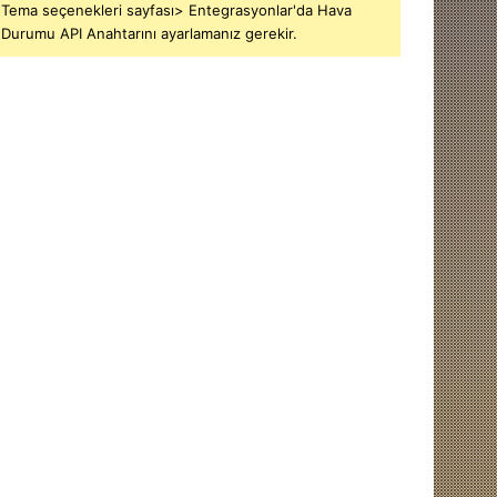
Tema seçenekleri sayfası> Entegrasyonlar'da Hava
Durumu API Anahtarını ayarlamanız gerekir.