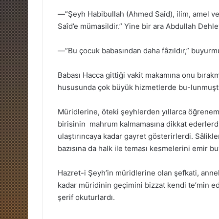
—”Şeyh Habibullah (Ahmed Saîd), ilim, amel ve
Saîd’e mümasildir.” Yine bir ara Abdullah Dehle
—”Bu çocuk babasından daha fâzıldır,” buyurmu
Babası Hacca gittiği vakit makamına onu bırakmı
hususunda çok büyük hizmetlerde bu-lunmuşt
Müridlerine, öteki şeyhlerden yıllarca öğrenemi
birisinin mahrum kalmamasına dikkat ederlerdi.
ulaştırıncaya kadar gayret gösterirlerdi. Sâlikl
bazısına da halk ile teması kesmelerini emir buy
Hazret-i Şeyh’in müridlerine olan şefkati, anne
kadar müridinin geçimini bizzat kendi te’min ed
şerif okuturlardı.