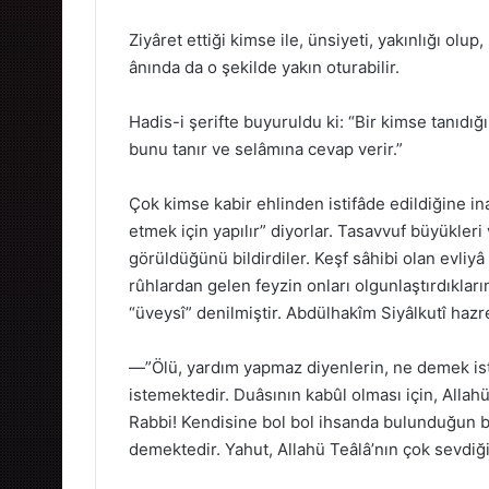
Ziyâret ettiği kimse ile, ünsiyeti, yakınlığı olu
ânında da o şekilde yakın oturabilir.
Hadis-i şerifte buyuruldu ki: “Bir kimse tanıdı
bunu tanır ve selâmına cevap verir.”
Çok kimse kabir ehlinden istifâde edildiğine in
etmek için yapılır” diyorlar. Tasavvuf büyükleri
görüldüğünü bildirdiler. Keşf sâhibi olan evliyâ 
rûhlardan gelen feyzin onları olgunlaştırdıkları
“üveysî” denilmiştir. Abdülhakîm Siyâlkutî hazre
—”Ölü, yardım yapmaz diyenlerin, ne demek ist
istemektedir. Duâsının kabûl olması için, Allahü
Rabbi! Kendisine bol bol ihsanda bulunduğun bu 
demektedir. Yahut, Allahü Teâlâ’nın çok sevdiğ