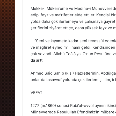
Mekke-i Mükerreme ve Medine-i Münevverede il
edip, feyz ve ma’rifetler elde ettiler. Kendisi bi
yolda daha çok ilerlemeye ve çalışmaya gayret e
şeriflerini ziyâret ettiçe, daha yüksek feyz ve 
—”Seni ve kıyamete kadar seni tevessül edenler
ve mağfiret eyledim” ilhamı geldi. Kendisinden
çok sevindi. Allahü Teâlâ’ya, O’nun Resulüne v
da arttı.
Ahmed Saîd Sahib (k.s.) Hazretlerinin, Abdülga
onlar da tasavvuf yolunda çok ilerlemiş, ilim, ir
VEFATI
1277 (m.1860) senesi Rabî’ul-evvel ayının ikinci 
Münevverede Resulüllah Efendimiz’in mübarek