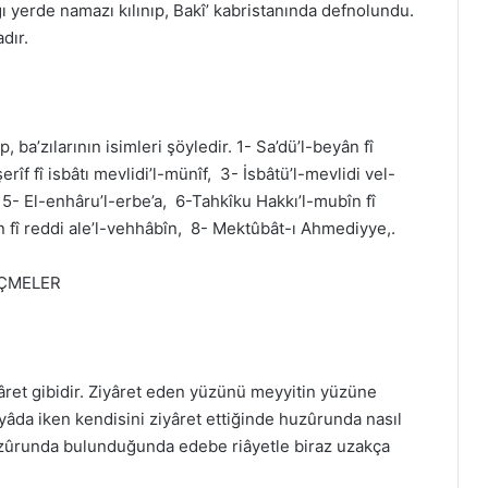
ğı yerde namazı kılınıp, Bakî’ kabristanında defnolundu.
dır.
 ba’zılarının isimleri şöyledir. 1- Sa’dü’l-beyân fî
rîf fî isbâtı mevlidi’l-münîf, 3- İsbâtü’l-mevlidi vel-
, 5- El-enhâru’l-erbe’a, 6-Tahkîku Hakkı’l-mubîn fî
în fî reddi ale’l-vehhâbîn, 8- Mektûbât-ı Ahmediyye,.
EÇMELER
yâret gibidir. Ziyâret eden yüzünü meyyitin yüzüne
nyâda iken kendisini ziyâret ettiğinde huzûrunda nasıl
uzûrunda bulunduğunda edebe riâyetle biraz uzakça