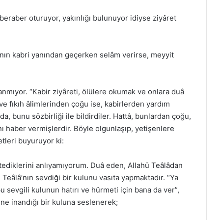
p, beraber oturuyor, yakınlığı bulunuyor idiyse ziyâret
ğının kabri yanından geçerken selâm verirse, meyyit
anmıyor. “Kabir ziyâreti, ölülere okumak ve onlara duâ
 ve fıkıh âlimlerinden çoğu ise, kabirlerden yardım
da, bunu sözbirliği ile bildirdiler. Hattâ, bunlardan çoğu,
nı haber vermişlerdir. Böyle olgunlaşıp, yetişenlere
tleri buyuruyor ki:
ediklerini anlıyamıyorum. Duâ eden, Allahü Teâlâdan
 Teâlâ’nın sevdiği bir kulunu vasıta yapmaktadır. “Ya
sevgili kulunun hatırı ve hürmeti için bana da ver”,
ine inandığı bir kuluna seslenerek;