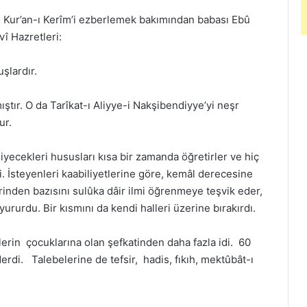
 Kur’an-ı Kerîm’i ezberlemek bakımından babası Ebû
vî Hazretleri:
şlardır.
ştır. O da Tarîkat-ı Aliyye-i Nakşibendiyye’yi neşr
ur.
yecekleri hususları kısa bir zamanda öğretirler ve hiç
 İsteyenleri kaabiliyetlerine göre, kemâl derecesine
erinden bazısını sulûka dâir ilmi öğrenmeye teşvik eder,
ururdu. Bir kısmını da kendi halleri üzerine bırakırdı.
lerin çocuklarına olan şefkatinden daha fazla idi. 60
erdi. Talebelerine de tefsir, hadis, fıkıh, mektûbât-ı