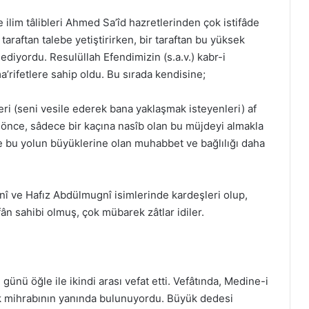
im tâlibleri Ahmed Sa’îd hazretlerinden çok istifâde
r taraftan talebe yetiştirirken, bir taraftan bu yüksek
diyordu. Resulüllah Efendimizin (s.a.v.) kabr-i
ma’rifetlere sahip oldu. Bu sırada kendisine;
i (seni vesile ederek bana yaklaşmak isteyenleri) af
 önce, sâdece bir kaçına nasîb olan bu müjdeyi almakla
e bu yolun büyüklerine olan muhabbet ve bağlılığı daha
nî ve Hafız Abdülmugnî isimlerinde kardeşleri olup,
fân sahibi olmuş, çok mübarek zâtlar idiler.
günü öğle ile ikindi arası vefat etti. Vefâtında, Medine-i
 mihrabının yanında bulunuyordu. Büyük dedesi