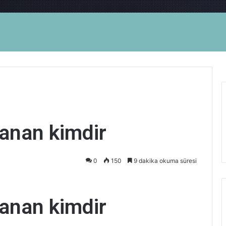
anan kimdir
0
150
9 dakika okuma süresi
anan kimdir