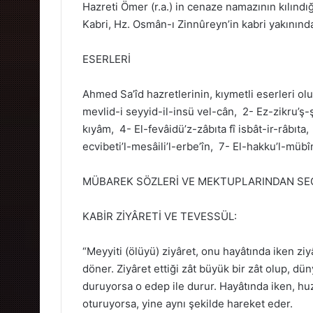
Hazreti Ömer (r.a.) in cenaze namazının kılındı
Kabri, Hz. Osmân-ı Zinnûreyn’in kabri yakınında
ESERLERİ
Ahmed Sa’îd hazretlerinin, kıymetli eserleri olup,
mevlid-i seyyid-il-insü vel-cân, 2- Ez-zikru’ş-şe
kıyâm, 4- El-fevâidü’z-zâbıta fî isbât-ir-râbıta
ecvibeti’l-mesâili’l-erbe’în, 7- El-hakku’l-müb
MÜBAREK SÖZLERİ VE MEKTUPLARINDAN S
KABİR ZİYÂRETİ VE TEVESSÜL:
“Meyyiti (ölüyü) ziyâret, onu hayâtında iken zi
döner. Ziyâret ettiği zât büyük bir zât olup, dü
duruyorsa o edep ile durur. Hayâtında iken, h
oturuyorsa, yine aynı şekilde hareket eder.