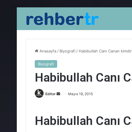
Anasayfa
/
Biyografi
/
Habibullah Canı Canan kimdir
Biyografi
Habibullah Canı C
Bir
Editor
Mayıs 19, 2015
e-
posta
göndermek
Habibullah Canı C