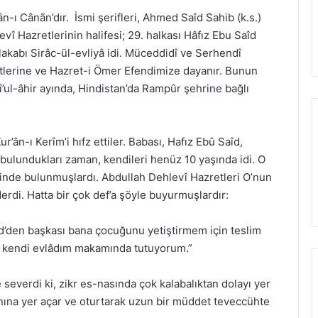
ân-ı Cânãn’dır. İsmi şerifleri, Ahmed Saîd Sahib (k.s.)
levî Hazretlerinin halifesi; 29. halkası Hâfız Ebu Saîd
lakabı Sirâc-ül-evliyâ idi. Müceddidî ve Serhendî
retlerine ve Hazret-i Ömer Efendimize dayanır. Bunun
î’ul-âhir ayında, Hindistan’da Rampûr şehrine bağlı
r’ân-ı Kerîm’i hıfz ettiler. Babası, Hafız Ebû Saîd,
bulundukları zaman, kendileri henüz 10 yaşında idi. O
erinde bulunmuşlardı. Abdullah Dehlevî Hazretleri O’nun
ederdi. Hatta bir çok def’a şöyle buyurmuşlardır:
d’den başkası bana çocuğunu yetiştirmem için teslim
n kendi evlâdım makamında tutuyorum.”
severdi ki, zikr es-nasında çok kalabalıktan dolayı yer
ına yer açar ve oturtarak uzun bir müddet teveccühte