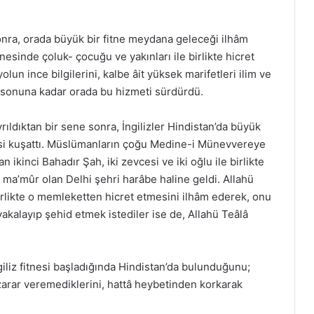
Sonra, orada büyük bir fitne meydana geleceği ilhâm
nesinde çoluk- çocuğu ve yakınları ile birlikte hicret
olun ince bilgilerini, kalbe âit yüksek marifetleri ilim ve
sonuna kadar orada bu hizmeti sürdürdü.
rıldıktan bir sene sonra, İngilizler Hindistan’da büyük
kesi kuşattı. Müslümanların çoğu Medine-i Münevvereye
an ikinci Bahadır Şah, iki zevcesi ve iki oğlu ile birlikte
 ma’mûr olan Delhi şehri harâbe haline geldi. Allahü
birlikte o memleketten hicret etmesini ilhâm ederek, onu
yakalayıp şehid etmek istediler ise de, Allahü Teâlâ
iliz fitnesi başladığında Hindistan’da bulunduğunu;
a zarar veremediklerini, hattâ heybetinden korkarak