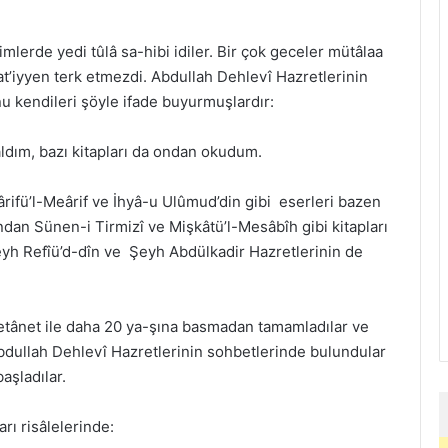
ilimlerde yedi tûlâ sa-hibi idiler. Bir çok geceler mütâlaa
 kat’iyyen terk etmezdi. Abdullah Dehlevî Hazretlerinin
u kendileri şöyle ifade buyurmuşlardır:
ım, bazı kitapları da ondan okudum.
ârifü’l-Meârif ve İhyâ-u Ulûmud’din gibi eserleri bazen
ından Sünen-i Tirmizî ve Mişkâtü’l-Mesâbîh gibi kitapları
eyh Refîü’d-dîn ve Şeyh Abdülkadir Hazretlerinin de
 metânet ile daha 20 ya-şına basmadan tamamladılar ve
e Abdullah Dehlevî Hazretlerinin sohbetlerinde bulundular
aşladılar.
rı risâlelerinde: