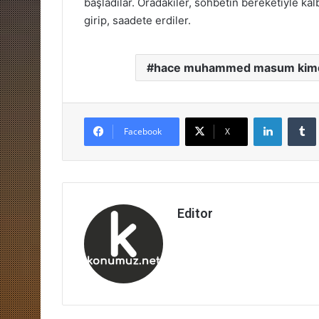
başladılar. Oradakiler, sohbetin bereketiyle ka
girip, saadete erdiler.
hace muhammed masum kimd
LinkedIn
Facebook
X
Editor