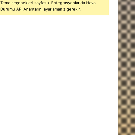
Tema seçenekleri sayfası> Entegrasyonlar'da Hava
Durumu API Anahtarını ayarlamanız gerekir.