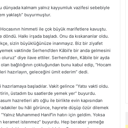
u dünyada kalmam yalnız kayyumluk vazifesi sebebiyle
mem yaklaştı” buyurmuştur.
Hocasının himmeti ile çok büyük marifetlere kavuştu.
e döndü. Halkı irşada başladı. Onu da kıskananlar oldu.
ikçe, sizin büyüklüğünüze inanmayız. Biz bir ziyafet
 yemek vaktinde Serhend’den Kâbil’e bir anda gelmesini
oluruz” diye ilave ettiler. Serhend’den, Kâbile bir ayda
lan bağlılığının çokluğundan bunu kabul edip, “Hocam
ri hazırlayın, geleceğini ümit ederim” dedi.
 hazırlamaya başladılar. Vakit gelince “Yatsı vakti oldu.
tirin, üstadım bu saatlerde yemek yer” buyurdu.
um hazretleri altı oğlu ile birlikte evin kapısından
 Oradakiler bu hâli görünce, hayrete düşüp özür dilemek
“Yalnız Muhammed Hanif’in hatırı için geldim. Yoksa
adan keramet istenmez” buyurdu. Hep beraber yemeğe