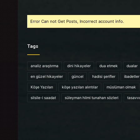
Error Can not Get Posts, Incorrect account info.
Tags
analiz araştırma
dini hikayeler
dua etmek
dualar
en güzel hikayeler
güncel
hadisi şerifler
ibadetler
Köşe Yazıları
köşe yazıları alıntılar
müslüman olmak
silsile-i saadat
süleyman hilmi tunahan sözleri
tasavv