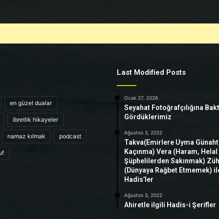
Last Modified Posts
Ocak 27, 2026
en güzel dualar
Seyahat Fotoğrafçılığına Bak
Gördüklerimiz
ibretlik hikayeler
Ağustos 3, 2022
namaz kılmak
podcast
Takva(Emirlere Uyma Günah
Kaçınma) Vera (Haram, Helal
uf
Şüphelilerden Sakınmak) Zü
(Dünyaya Rağbet Etmemek) ile 
Hadis’ler
Ağustos 3, 2022
Ahiretle ilgili Hadis-i Şerifler