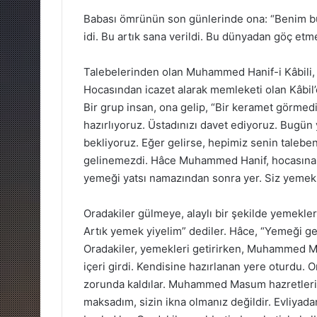
Babası ömrünün son günlerinde ona: “Benim b
idi. Bu artık sana verildi. Bu dünyadan göç et
Talebelerinden olan Muhammed Hanif-i Kâbili, 
Hocasından icazet alarak memleketi olan Kâbil’
Bir grup insan, ona gelip, “Bir keramet görmed
hazırlıyoruz. Üstadınızı davet ediyoruz. Bugün
bekliyoruz. Eğer gelirse, hepimiz senin taleben 
gelinemezdi. Hâce Muhammed Hanif, hocasına o
yemeği yatsı namazından sonra yer. Siz yemekle
Oradakiler gülmeye, alaylı bir şekilde yemekleri
Artık yemek yiyelim” dediler. Hâce, “Yemeği ge
Oradakiler, yemekleri getirirken, Muhammed Mas
içeri girdi. Kendisine hazırlanan yere oturdu.
zorunda kaldılar. Muhammed Masum hazretleri 
maksadım, sizin ikna olmanız değildir. Evliy