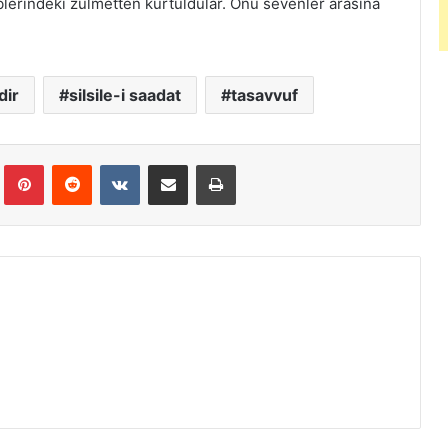
lblerindeki zulmetten kurtuldular. Onu sevenler arasına
ir
silsile-i saadat
tasavvuf
Tumblr
Pinterest
Reddit
VKontakte
E-Posta ile paylaş
Yazdır