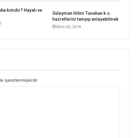
a kimdir? Hayatı ve
Süleyman Hilmi Tunahan k.s.
hazretlerini tanıyıp anlayabilmek
7
Ekim 30, 2016
le işaretlenmişlerdir