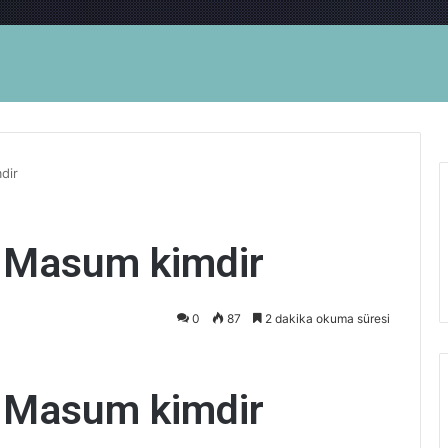
dir
Masum kimdir
0
87
2 dakika okuma süresi
Masum kimdir