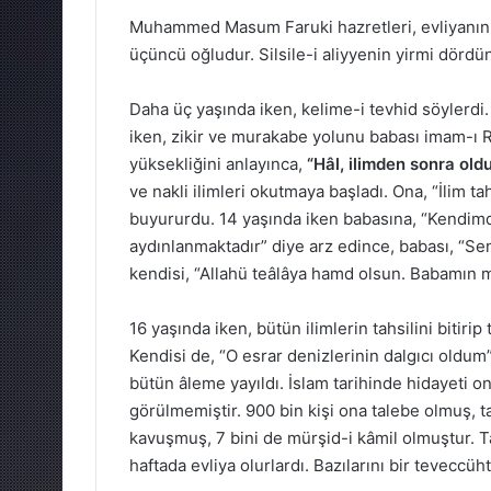
Muhammed Masum Faruki hazretleri, evliyanın 
üçüncü oğludur. Silsile-i aliyyenin yirmi dör
Daha üç yaşında iken, kelime-i tevhid söylerdi.
iken, zikir ve murakabe yolunu babası imam-ı R
yüksekliğini anlayınca,
“Hâl, ilimden sonra old
ve nakli ilimleri okutmaya başladı. Ona, “İlim tah
buyururdu. 14 yaşında iken babasına, “Kendim
aydınlanmaktadır” diye arz edince, babası, “S
kendisi, “Allahü teâlâya hamd olsun. Babamın 
16 yaşında iken, bütün ilimlerin tahsilini bitiri
Kendisi de, “O esrar denizlerinin dalgıcı oldum”
bütün âleme yayıldı. İslam tarihinde hidayeti o
görülmemiştir. 900 bin kişi ona talebe olmuş, t
kavuşmuş, 7 bini de mürşid-i kâmil olmuştur. 
haftada evliya olurlardı. Bazılarını bir teveccüh