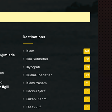
Destinations
İslam
141
tığımızda
Dini Sohbetler
50
Biyografi
39
tan
Dualar-İbadetler
23
hd
İslâmi Yaşam
11
ilgili
Hadis-i Şerif
6
Kur’anı Kerim
6
Tasavvuf
5