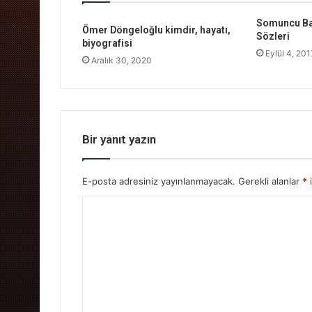
Somuncu Bab
Ömer Döngeloğlu kimdir, hayatı,
Sözleri
biyografisi
Eylül 4, 201
Aralık 30, 2020
Bir yanıt yazın
E-posta adresiniz yayınlanmayacak.
Gerekli alanlar
*
i
Y
o
r
u
m
*