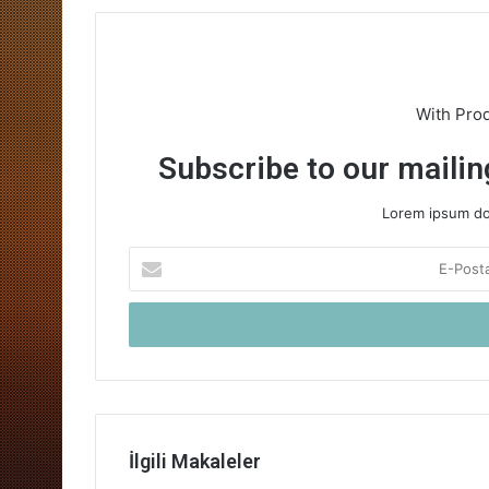
With Pro
Subscribe to our mailing
Lorem ipsum dol
E-
Posta
adresinizi
giriniz
İlgili Makaleler