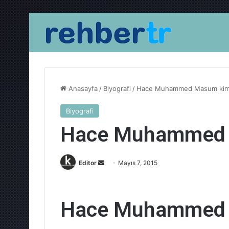
Anasayfa
/
Biyografi
/
Hace Muhammed Masum kim
Biyografi
Hace Muhammed 
Bir
Editor
Mayıs 7, 2015
e-
posta
göndermek
Hace Muhammed 