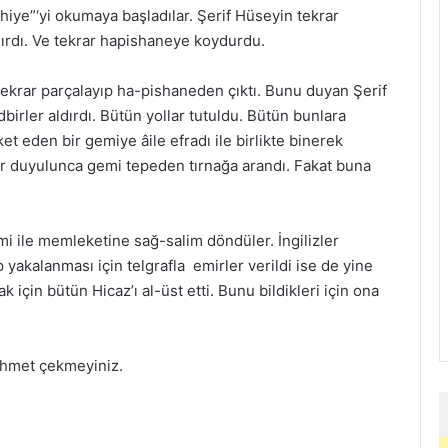
thiye”‘yi okumaya başladılar. Şerif Hüseyin tekrar
ldırdı. Ve tekrar hapishaneye koydurdu.
 tekrar parçalayıp ha-pishaneden çıktı. Bunu duyan Şerif
irler aldırdı. Bütün yollar tutuldu. Bütün bunlara
 eden bir gemiye âile efradı ile birlikte binerek
r duyulunca gemi tepeden tırnağa arandı. Fakat buna
mi ile memleketine sağ-salim döndüler. İngilizler
yakalanması için telgrafla emirler verildi ise de yine
için bütün Hicaz’ı al-üst etti. Bunu bildikleri için ona
hmet çekmeyiniz.