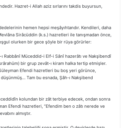
ndedir. Hazret-i Allah aziz sırlarını takdis buyursun,
 dedelerinin hemen hepsi meşâyıhtandır. Kendileri, daha
evlâna Sirâcüddin (k.s.) hazretleri ile tanışmadan önce,
meşgul olurken bir gece şöyle bir rüya görürler:
Rabbânî Müceddid-i Elf-i Sânî hazerâtı ve Nakşibendî
ârahüm) bir grup zevât-ı kiram halka tertip etmişler.
. Süleyman Efendi hazretleri bu boş yeri görünce,
ye düşünmüş… Tam bu esnada, Şâh-ı Nakşibend
üceddidîn kolundan bir zât terbiye edecek, ondan sonra
an Efendi hazretleri, “Efendim ben o zâtı nerede ve
evabını almıştır.
etlerinin talebeliği sona ermiştir. O devirlerde bazı