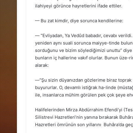
ilahiyeyi görünce hayretlerini ifade ettiler.
— Bu zat kimdir, diye sorunca kendilerine:
— “Evliyadan, Ya Vedûd babadır, cevabı verildi
yeniden aynı suali sorunca maiyye-tinde bulunan
sorduğunu ve bizim söylediğimizi unuttu” diye i
bunların iç hallerine vakıf olurlar. Bunun üze-r
alarak:
—”Şu sizin düyanızdan gözlerime biraz toprak
buyururlar. O, devamlı istiğrak ha-linde (müstağ
ile, insanlarca mühim görülen pek çok şeye eh
Halifelerinden Mirza Abdürrahim Efendi’yi (Tes
Silistrevi Hazretleri’nin yanına bırakarak Buh
Hazretleri ömrünün son yıllarını Buhâra’da geç