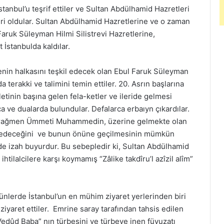
anbul’u teşrif ettiler ve Sultan Abdülhamid Hazretleri
firi oldular. Sultan Abdülhamid Hazretlerine ve o zaman
ruk Süleyman Hilmi Silistrevi Hazretlerine,
İstanbulda kaldılar.
ilenin halkasını teşkil edecek olan Ebul Faruk Süleyman
a terakki ve talimini temin ettiler. 20. Asrın başlarına
etinin başına gelen fela-ketler ve ileride gelmesi
 ve dualarda bulundular. Defalarca erbaıyn çıkardılar.
ra rağmen Ümmeti Muhammedin, üzerine gelmekte olan
kuk edeceğini ve bunun önüne geçilmesinin mümkün
e izah buyurdur. Bu sebepledir ki, Sultan Abdülhamid
 ihtilalcilere karşı koymamış “Zâlike takdîru’l azîzil alîm”
nlerde İstanbul’un en mühim ziyaret yerlerinden biri
ziyaret ettiler. Emrine saray tarafından tahsis edilen
Vedûd Baba” nın türbesini ve türbeye inen füyuzatı