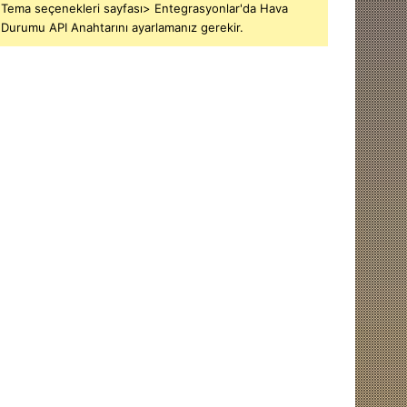
Tema seçenekleri sayfası> Entegrasyonlar'da Hava
Durumu API Anahtarını ayarlamanız gerekir.