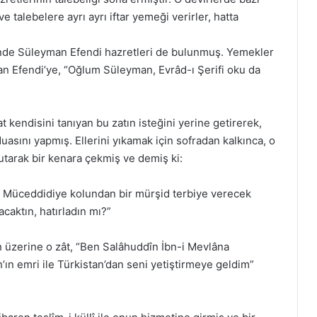
e talebelere ayrı ayrı iftar yemeği verirler, hatta
vinde Süleyman Efendi hazretleri de bulunmuş. Yemekler
an Efendi’ye, “Oğlum Süleyman, Evrâd-ı Şerifi oku da
t kendisini tanıyan bu zatın isteğini yerine getirerek,
asını yapmış. Ellerini yıkamak için sofradan kalkınca, o
utarak bir kenara çekmiş ve demiş ki:
, Müceddidiye kolundan bir mürşid terbiye verecek
caktın, hatırladın mı?”
 üzerine o zât, “Ben Salâhuddîn İbn-i Mevlâna
’ın emri ile Türkistan’dan seni yetiştirmeye geldim”