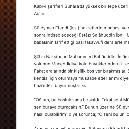
Kabr-i şerifleri Buhâra’da yüksek bir tepe üzeri
Amin.
Süleyman Efendi (k.s.) hazretlerinin babası ve
sonra intisab edeceği üstâzı Salâhuddîn İbn-i M
babasının tarif ettiği bazı tasavvufi derslerle 
Şâh-ı Nakşibend Muhammed Bahâuddîn, İmâm-ı 
yolunun Müceddidiye kolu büyüklerinden (k. esr
Fakat aralarında bir kişilik boş yer bırakmışlar
kendisi için oturmaya müsaade ederler mi di
hazretleri buyurmuşlar ki:
“Oğlum, bu boşluk sana bırakıldı. Fakat seni M
sen buraya oturacaksın.” Bunun üzerine Süleym
nasıl bulabilirim” diye sorunca; “O seni bulur” c
Aradan uzun yıllar geçmiş, Süleyman Efendi hazr