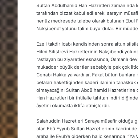
Sultan Abdülhamid Han Hazretleri zamanında İst
tarafından bizzat kabul edilerek, sarayın müsa
henüz medresede talebe olarak bulunan Ebul Fa
Nakşibendî yolunu talim buyurdular. Bir müddet 
Ezeli takdir icabı kendisinden sonra altun sils
Hilmi Silistrevî Hazretlerinin Nakşıbendî yolund
rastlayan bu ziyaretler esnasında, Osmanlı devl
mukadder büyük dertler sebebiyle pek çok iltica
Cenabı Hakka yalvardılar. Fakat bütün bunla
belaları hakettiğinden kaderi ilahinin tahak
olmayacağını Sultan Abdülhamid Hazretlerine d
Han Hazretleri bir ihtilalle tahttan indirildiğinde
âyetini okumakla iktifa etmişlerdir.
Salahuddin Hazretleri Saraya müsafir olduğu gü
olan Ebû Eyyub Sultan Hazretlerinin kabrini de 
araba ile Eyub’e giderken haliç kenarında “Ya 