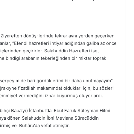
. Ziyaretten dönüş-lerinde tekrar aynı yerden geçerken
lar, “Efendi hazretleri ihtiyarladığından galiba az önce
çlerinden geçirirler. Salahuddin Hazretleri ise,
ine bindiği arabanın tekerleğinden bir miktar toprak
 serpeyim de bari gördüklerimi bir daha unutmayayım”
rakıyne fîzatillah makamında) oldukları için, bu sözleri
emmiyet vermediğini izhar buyurmuş oluyorlardı.
bihçi Baba’yı) İstanbul’da, Ebul Faruk Süleyman Hilmi
âraya dönen Salahuddin İbni Mevlana Süracüddin
irmiş ve Buhâra’da vefat etmiştir.