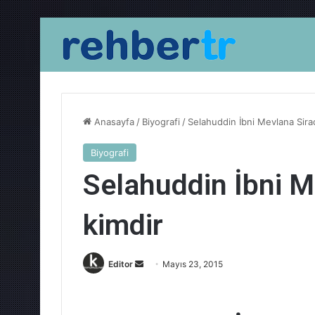
Anasayfa
/
Biyografi
/
Selahuddin İbni Mevlana Sira
Biyografi
Selahuddin İbni M
kimdir
Bir
Editor
Mayıs 23, 2015
e-
posta
göndermek