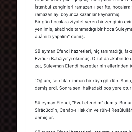
İstanbul zenginleri ramazan-ı şerifte, hocalara v
ramazan ayı boyunca kazanlar kaynarmış.
Bir gün hocalara ziyafet veren bir zenginin e
yenilmiş, akabinde tanımadığı bir hoca Süleym
duâmızı yapalım” demiş.
Süleyman Efendi hazretleri, hiç tanımadığı, faka
Evrâd-ı Bahâiye’yi okumuş. O zat da akabinde du
zat, Süleyman Efendi hazretlerinin ellerinden t
“Oğlum, sen filan zaman bir rüya gördün. Sana
demişlerdi. Sonra sen, halkadaki boş yere otura
Süleyman Efendi, “Evet efendim” demiş. Bunun
Sirâcüddîn, Cenâb-ı Hakk’ın ve rûh-i Resûlüllâh
demişler.