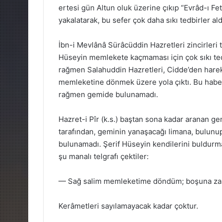
ertesi gün Altun oluk üzerine çıkıp “Evrâd-ı Fe
yakalatarak, bu sefer çok daha sıkı tedbirler a
İbn-i Mevlânâ Sürâcüddin Hazretleri zincirleri
Hüseyin memlekete kaçmaması için çok sıkı tedb
rağmen Salahuddin Hazretleri, Cidde’den hareket
memleketine dönmek üzere yola çıktı. Bu habe
rağmen gemide bulunamadı.
Hazret-i Pîr (k.s.) baştan sona kadar aranan ge
tarafından, geminin yanaşacağı limana, bulunup 
bulunamadı. Şerif Hüseyin kendilerini buldurmak 
şu manalı telgrafı çektiler:
— Sağ salim memleketime döndüm; boşuna za
Kerâmetleri sayılamayacak kadar çoktur.