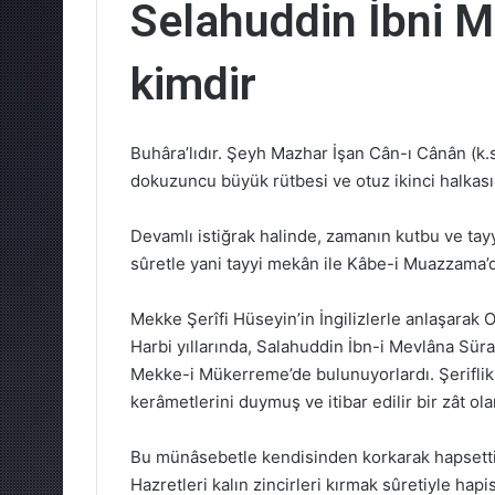
Selahuddin İbni M
kimdir
Buhâra’lıdır. Şeyh Mazhar İşan Cân-ı Cânân (k.s.)
dokuzuncu büyük rütbesi ve otuz ikinci halkasıd
Devamlı istiğrak halinde, zamanın kutbu ve tayy
sûretle yani tayyi mekân ile Kâbe-i Muazzama’da
Mekke Şerîfi Hüseyin’in İngilizlerle anlaşarak 
Harbi yıllarında, Salahuddin İbn-i Mevlâna Süra
Mekke-i Mükerreme’de bulunuyorlardı. Şeriflik 
kerâmetlerini duymuş ve itibar edilir bir zât ola
Bu münâsebetle kendisinden korkarak hapsettird
Hazretleri kalın zincirleri kırmak sûretiyle hap