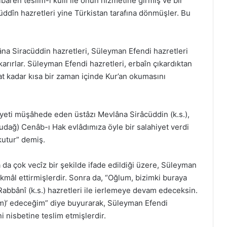
baren teslîm-i küllî ile onun hizmetine girmiş ve bir
üddîn hazretleri yine Türkistan tarafına dönmüşler. Bu
na Siracüddin hazretleri, Süleyman Efendi hazretleri
karırlar. Süleyman Efendi hazretleri, erbaîn çıkardıktan
at kadar kısa bir zaman içinde Kur’an okumasını
iyeti müşâhede eden üstâzı Mevlâna Sirâcüddin (k.s.),
ludağ) Cenâb-ı Hak evlâdımıza öyle bir salahiyet verdi
okutur” demiş.
 da çok vecîz bir şekilde ifade edildiği üzere, Süleyman
ikmâl ettirmişlerdir. Sonra da, “Oğlum, bizimki buraya
abbânî (k.s.) hazretleri ile ierlemeye devam edeceksin.
ğım)‘ edeceğim” diye buyurarak, Süleyman Efendi
i nisbetine teslim etmişlerdir.