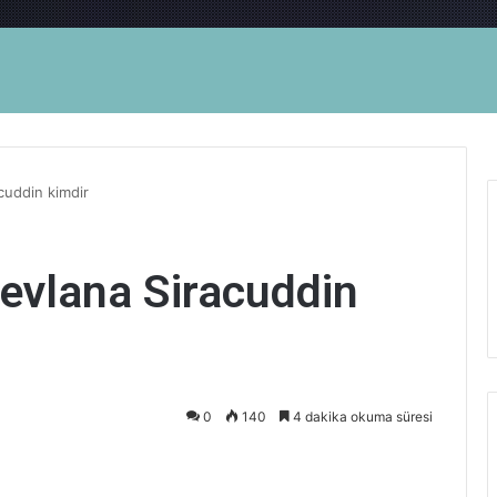
cuddin kimdir
evlana Siracuddin
0
140
4 dakika okuma süresi