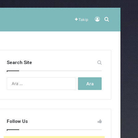
Kayıt Ol
Arama yap ..
Takip
Search Site
Arama:
Follow Us