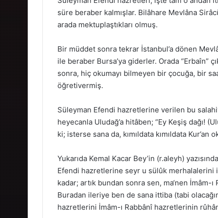
Süleyman Efendi hazretleri, işte tam o andan iti
süre beraber kalmışlar. Bilâhare Mevlâna Sirâc
arada mektuplaştıkları olmuş.
Bir müddet sonra tekrar İstanbul’a dönen Mevlâ
ile beraber Bursa’ya giderler. Orada “Erbaîn” çı
sonra, hiç okumayı bilmeyen bir çocuğa, bir sa
öğretivermiş.
Süleyman Efendi hazretlerine verilen bu salah
heyecanla Uludağ’a hitâben; “Ey Keşiş dağı! (U
ki; isterse sana da, kımıldata kımıldata Kur’an 
Yukarıda Kemal Kacar Bey’in (r.aleyh) yazısında
Efendi hazretlerine seyr u sülûk merhalalerini 
kadar; artık bundan sonra sen, ma‘nen İmâm-ı R
Buradan ileriye ben de sana ittiba (tabi olaca
hazretlerini İmâm-ı Rabbânî hazretlerinin rûhân