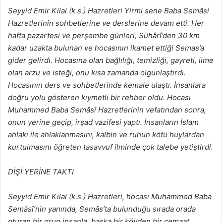
Seyyid Emir Kilal (k.s.) Hazretleri Yirmi sene Baba Semâsi
Hazretlerinin sohbetlerine ve derslerine devam etti. Her
hafta pazartesi ve perşembe günleri, Sühârî’den 30 km
kadar uzakta bulunan ve hocasının ikamet ettiği Semas’a
gider gelirdi. Hocasına olan bağlılığı, temizliği, gayreti, ilme
olan arzu ve isteği, onu kısa zamanda olgunlaştırdı.
Hocasının ders ve sohbetlerinde kemale ulaştı. İnsanlara
doğru yolu gösteren kıymetli bir rehber oldu. Hocası
Muhammed Baba Semâsî Hazretlerinin vefatından sonra,
onun yerine geçip, irşad vazifesi yaptı. İnsanların İslam
ahlakı ile ahlaklanmasını, kalbin ve ruhun kötü huylardan
kurtulmasını öğreten tasavvuf ilminde çok talebe yetiştirdi.
DİŞİ YERİNE TAKTI
Seyyid Emir Kilal (k.s.) Hazretleri, hocası Muhammed Baba
Semâsî’nin yanında, Semâs’ta bulunduğu sırada orada
oturan bir grup insanla, başka bir köyden bir cemaat