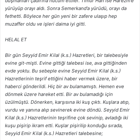
düşmanları çadırına hücüm ettiler. Tîmur Hân ise Harezm’e
yürüyüp orayı aldı. Sonra Semerkand’a yürüdü, orayı da
fethetti. Böylece her gün yeni bir zafere ulaşıp hep
muzaffer oldu ve işleri daima iyi gitti.
HELAL ET
Bir gün Seyyid Emir Kilal (k.s.) Hazretleri, bir talebesiyle
evine git-mişti. Evine gittiği talebesi ise, ava gittiğinden
evde yoktu. Bu sebeple evine Seyyid Emir Kilal (k.s.)
Hazretlerinin teşrif ettiğini haber vermek üzere, bir
haberci gönderildi. Hiç bir av bulamamıştı. Hemen eve
dönmek üzere hareket etti. Bir av bulamadığı için
üzülmüştü. Dönerken, karşısına iki kuş çıktı. Kuşlara atıp,
vurdu ve yanına alıp sevinerek evine döndü. Seyyid Emir
Kilal (k.s.) Hazretlerinin teşrifine çok sevinip, avladığı iki
kuşu pişirip ikram etti. Kuşlar pişirilip konduğu sırada,
Seyyid Emir Kilal (k.s.) Hazretleri talebesine;