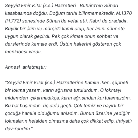
Seyyid Emir Kilal (k.s.) Hazretleri Buhâra’nın Sühari
kasabasında doğdu. Doğum tarihi bilinmemektedir. M.1370
(H.772) senesinde Sühari’de vefat etti. Kabri de oradadır.
Büyük bir âlim ve mürşid’i kamil olup, her ânını sünnete
uygun olarak geçirdi. Pek çok kimse onun sohbet ve
derslerinde kemale erdi. Üstün hallerini gösteren çok
menkıbesi vardır.
Annesi anlatmıştır:
“Seyyid Emir Kilal (k.s.) Hazretlerine hamile iken, şüpheli
bir lokma yesem, karın ağrısına tutulurdum. O lokmayı
midemden çıkarmadıkça, karın ağrısından kurtulamazdım.
Bu hal başımdan üç defa geçti. Çok temiz ve hayırlı bir
çocuğa hamile olduğumu anladım. Bunun üzerine yediğim
lokmaların helalden olmasına daha çok dikkat edip, ihtiyatlı
dav-randım.”