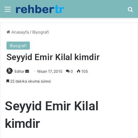
Menü
Ar
Anasayfa
/
Biyografi
Biyografi
Seyyid Emir Kilal kimdir
Bir
Editor
Nisan 17, 2015
0
105
e-
22 dakika okuma süresi
posta
göndermek
Seyyid Emir Kilal
kimdir