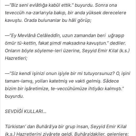
—”Biz seni evlâtlığa kabûl ettik.” buyurdu. Sonra ona
teveccüh na-zarlarıyla bakıp, bir anda yüksek derecelere
kavuştu. Orada bulunanlar bu hâli görüp;
—”Ey Mevlânâ Celâleddîn, uzun zamandan beri uğraşıp
ömür tü-kettin, fakat şimdi maksadına kavuştun.” dediler.
Onların böyle söyleme-leri üzerine, Seyyid Emir Kilal (k.s.)
Hazretleri;
—”Siz kendi işinizi onun işiyle bir mi tutuyorsunuz? O, işini
tamam-lamış, yolları katetmiş ve vakti gelmiş. Sâdece
bizim bir işâretimize, te-veccühümüze ihtiyâcı kalmıştı.”
buyurdu.
SEVDİĞİ KULLARI…
Türkistan’ dan Buhârâ’ya bir grup insan, Seyyid Emir Kilal
(k.s.) Hazretlerini ziyârete geldi. Buhâra’dakiler, gelenlere;