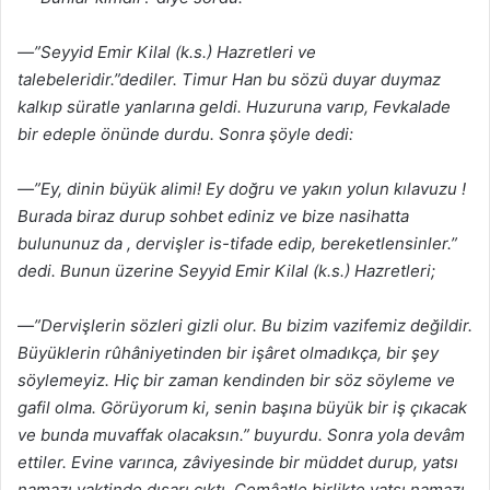
—”Seyyid Emir Kilal (k.s.) Hazretleri ve
talebeleridir.”dediler. Timur Han bu sözü duyar duymaz
kalkıp süratle yanlarına geldi. Huzuruna varıp, Fevkalade
bir edeple önünde durdu. Sonra şöyle dedi:
—”Ey, dinin büyük alimi! Ey doğru ve yakın yolun kılavuzu !
Burada biraz durup sohbet ediniz ve bize nasihatta
bulununuz da , dervişler is-tifade edip, bereketlensinler.”
dedi. Bunun üzerine Seyyid Emir Kilal (k.s.) Hazretleri;
—”Dervişlerin sözleri gizli olur. Bu bizim vazifemiz değildir.
Büyüklerin rûhâniyetinden bir işâret olmadıkça, bir şey
söylemeyiz. Hiç bir zaman kendinden bir söz söyleme ve
gafil olma. Görüyorum ki, senin başına büyük bir iş çıkacak
ve bunda muvaffak olacaksın.” buyurdu. Sonra yola devâm
ettiler. Evine varınca, zâviyesinde bir müddet durup, yatsı
namazı vaktinde dışarı çıktı. Cemâatle birlikte yatsı namazı