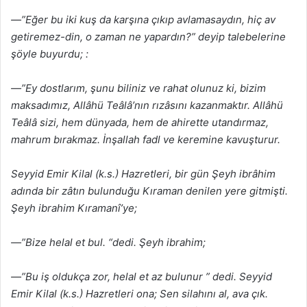
—”Eğer bu iki kuş da karşına çıkıp avlamasaydın, hiç av
getiremez-din, o zaman ne yapardın?” deyip talebelerine
şöyle buyurdu; :
—”Ey dostlarım, şunu biliniz ve rahat olunuz ki, bizim
maksadımız, Allâhü Teâlâ’nın rızâsını kazanmaktır. Allâhü
Teâlâ sizi, hem dünyada, hem de ahirette utandırmaz,
mahrum bırakmaz. İnşallah fadl ve keremine kavuşturur.
Seyyid Emir Kilal (k.s.) Hazretleri, bir gün Şeyh ibrâhim
adında bir zâtın bulunduğu Kıraman denilen yere gitmişti.
Şeyh ibrahim Kıramanî’ye;
—”Bize helal et bul. “dedi. Şeyh ibrahim;
—”Bu iş oldukça zor, helal et az bulunur ” dedi. Seyyid
Emir Kilal (k.s.) Hazretleri ona; Sen silahını al, ava çık.