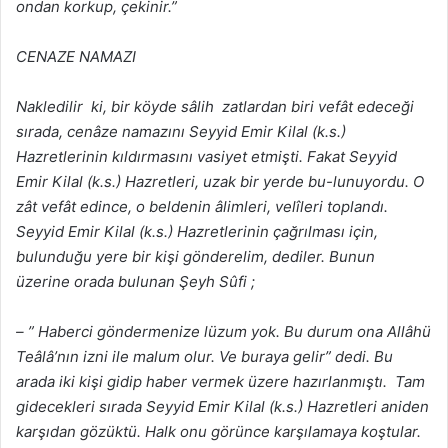
ondan korkup, çekinir.”
CENAZE NAMAZI
Nakledilir ki, bir köyde sâlih zatlardan biri vefât edeceği
sırada, cenâze namazını Seyyid Emir Kilal (k.s.)
Hazretlerinin kıldırmasını vasiyet etmişti. Fakat Seyyid
Emir Kilal (k.s.) Hazretleri, uzak bir yerde bu-lunuyordu. O
zât vefât edince, o beldenin âlimleri, velîleri toplandı.
Seyyid Emir Kilal (k.s.) Hazretlerinin çağrılması için,
bulunduğu yere bir kişi gönderelim, dediler. Bunun
üzerine orada bulunan Şeyh Sûfi ;
– ” Haberci göndermenize lüzum yok. Bu durum ona Allâhü
Teâlâ’nın izni ile malum olur. Ve buraya gelir” dedi. Bu
arada iki kişi gidip haber vermek üzere hazırlanmıştı. Tam
gidecekleri sırada Seyyid Emir Kilal (k.s.) Hazretleri aniden
karşıdan gözüktü. Halk onu görünce karşılamaya koştular.