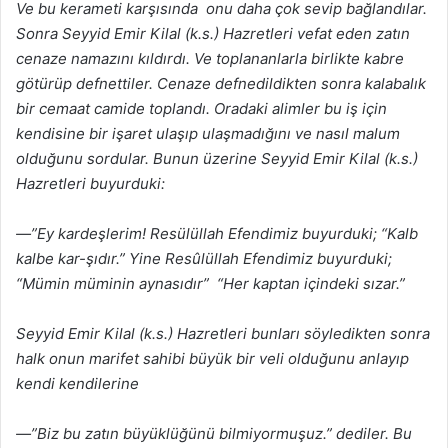
Ve bu kerameti karşısında onu daha çok sevip bağlandılar.
Sonra Seyyid Emir Kilal (k.s.) Hazretleri vefat eden zatın
cenaze namazını kıldırdı. Ve toplananlarla birlikte kabre
götürüp defnettiler. Cenaze defnedildikten sonra kalabalık
bir cemaat camide toplandı. Oradaki alimler bu iş için
kendisine bir işaret ulaşıp ulaşmadığını ve nasıl malum
olduğunu sordular. Bunun üzerine Seyyid Emir Kilal (k.s.)
Hazretleri buyurduki:
—”Ey kardeşlerim! Resülüllah Efendimiz buyurduki; “Kalb
kalbe kar-şıdır.” Yine Resûlüllah Efendimiz buyurduki;
“Mümin müminin aynasıdır” “Her kaptan içindeki sızar.”
Seyyid Emir Kilal (k.s.) Hazretleri bunları söyledikten sonra
halk onun marifet sahibi büyük bir veli olduğunu anlayıp
kendi kendilerine
—”Biz bu zatın büyüklüğünü bilmiyormuşuz.” dediler. Bu