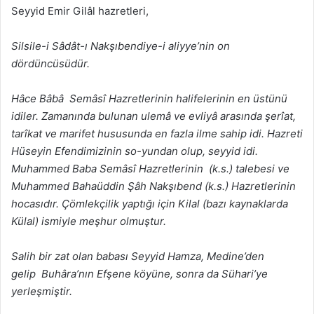
Seyyid Emir Gilâl hazretleri,
Silsile-i Sâdât-ı Nakşıbendiye-i aliyye’nin on
dördüncüsüdür.
Hâce Bâbâ Semâsî Hazretlerinin halifelerinin en üstünü
idiler. Zamanında bulunan ulemâ ve evliyâ arasında şerîat,
tarîkat ve marifet hususunda en fazla ilme sahip idi. Hazreti
Hüseyin Efendimizinin so-yundan olup, seyyid idi.
Muhammed Baba Semâsî Hazretlerinin (k.s.) talebesi ve
Muhammed Bahaüddin Şâh Nakşıbend (k.s.) Hazretlerinin
hocasıdır. Çömlekçilik yaptığı için Kilal (bazı kaynaklarda
Külal) ismiyle meşhur olmuştur.
Salih bir zat olan babası Seyyid Hamza, Medine’den
gelip Buhâra’nın Efşene köyüne, sonra da Sühari’ye
yerleşmiştir.