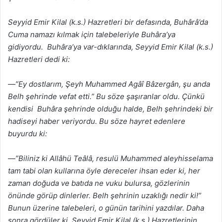
Seyyid Emir Kilal (k.s.) Hazretleri bir defasında, Buhârâ’da
Cuma namazı kılmak için talebeleriyle Buhâra’ya
gidiyordu. Buhâra’ya var-dıklarında, Seyyid Emir Kilal (k.s.)
Hazretleri dedi ki:
—”Ey dostlarım, Şeyh Muhammed Agâî Bâzergân, şu anda
Belh şehrinde vefat etti.” Bu söze şaşıranlar oldu. Çünkü
kendisi Buhâra şehrinde olduğu halde, Belh şehrindeki bir
hadiseyi haber veriyordu. Bu söze hayret edenlere
buyurdu ki:
—”Biliniz ki Allâhü Teâlâ, resulü Muhammed aleyhisselama
tam tabi olan kullarına öyle dereceler ihsan eder ki, her
zaman doğuda ve batıda ne vuku bulursa, gözlerinin
önünde görüp dinlerler. Belh şehrinin uzaklığı nedir ki!”
Bunun üzerine talebeleri, o günün tarihini yazdılar. Daha
sonra gördüler ki, Seyyid Emir Kilal (k.s.) Hazretlerinin