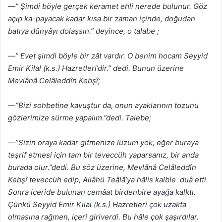
—” Şimdi böyle gerçek keramet ehli nerede bulunur. Göz
açıp ka-payacak kadar kısa bir zaman içinde, doğudan
batıya dünyâyı dolaşsın.” deyince, o talabe ;
—” Evet şimdi böyle bir zât vardır. O benim hocam Seyyid
Emir Kilal (k.s.) Hazretleri’dir.” dedi. Bunun üzerine
Mevlânâ Celâleddîn Kebşî;
—”Bizi sohbetine kavuştur da, onun ayaklarının tozunu
gözlerimize sürme yapalım.”dedi. Talebe;
—”Sizin oraya kadar gitmenize lüzum yok, eğer buraya
teşrif etmesi için tam bir teveccüh yaparsanız, bir anda
burada olur.”dedi. Bu söz üzerine, Mevlânâ Celâleddîn
Kebşî teveccüh edip, Allâhü Teâlâ’ya hâlis kalble duâ etti.
Sonra içeride bulunan cemâat birdenbire ayağa kalktı.
Çünkü Seyyid Emir Kilal (k.s.) Hazretleri çok uzakta
olmasına rağmen, içeri giriverdi. Bu hâle çok şaşırdılar.