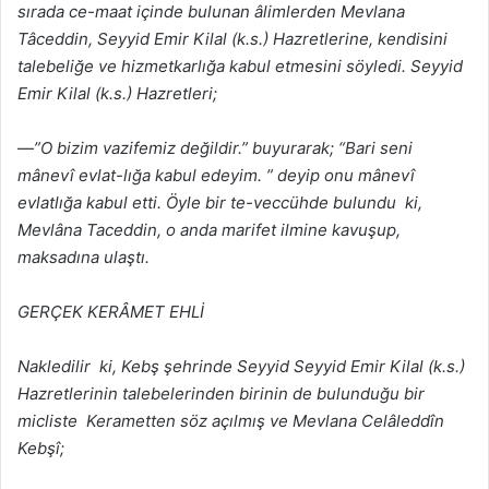
sırada ce-maat içinde bulunan âlimlerden Mevlana
Tâceddin, Seyyid Emir Kilal (k.s.) Hazretlerine, kendisini
talebeliğe ve hizmetkarlığa kabul etmesini söyledi. Seyyid
Emir Kilal (k.s.) Hazretleri;
—”O bizim vazifemiz değildir.” buyurarak; “Bari seni
mânevî evlat-lığa kabul edeyim. ” deyip onu mânevî
evlatlığa kabul etti. Öyle bir te-veccühde bulundu ki,
Mevlâna Taceddin, o anda marifet ilmine kavuşup,
maksadına ulaştı.
GERÇEK KERÂMET EHLİ
Nakledilir ki, Kebş şehrinde Seyyid Seyyid Emir Kilal (k.s.)
Hazretlerinin talebelerinden birinin de bulunduğu bir
micliste Kerametten söz açılmış ve Mevlana Celâleddîn
Kebşî;