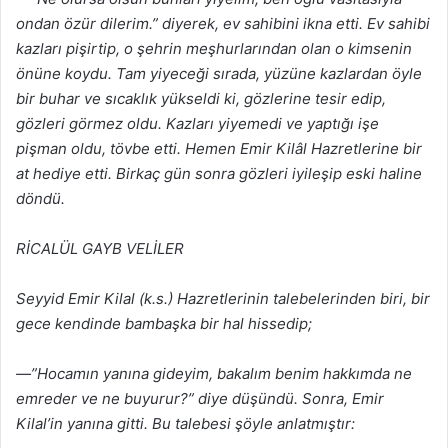
ondan özür dilerim.” diyerek, ev sahibini ikna etti. Ev sahibi
kazları pişirtip, o şehrin meşhurlarından olan o kimsenin
önüne koydu. Tam yiyeceği sırada, yüzüne kazlardan öyle
bir buhar ve sıcaklık yükseldi ki, gözlerine tesir edip,
gözleri görmez oldu. Kazları yiyemedi ve yaptığı işe
pişman oldu, tövbe etti. Hemen Emir Kilâl Hazretlerine bir
at hediye etti. Birkaç gün sonra gözleri iyileşip eski haline
döndü.
RİCALÜL GAYB VELİLER
Seyyid Emir Kilal (k.s.) Hazretlerinin talebelerinden biri, bir
gece kendinde bambaşka bir hal hissedip;
—”Hocamın yanına gideyim, bakalım benim hakkımda ne
emreder ve ne buyurur?” diye düşündü. Sonra, Emir
Kilal’in yanına gitti. Bu talebesi şöyle anlatmıştır: