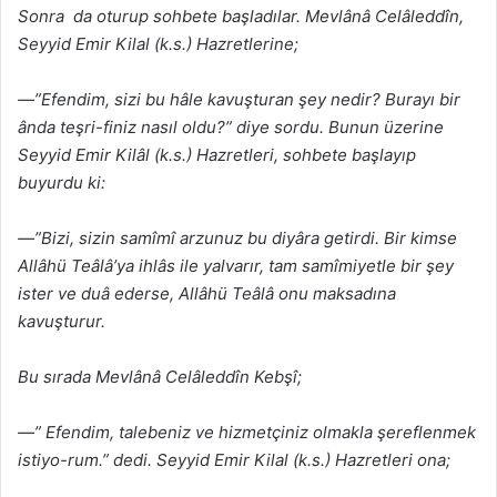
Sonra da oturup sohbete başladılar. Mevlânâ Celâleddîn,
Seyyid Emir Kilal (k.s.) Hazretlerine;
—”Efendim, sizi bu hâle kavuşturan şey nedir? Burayı bir
ânda teşri-finiz nasıl oldu?” diye sordu. Bunun üzerine
Seyyid Emir Kilâl (k.s.) Hazretleri, sohbete başlayıp
buyurdu ki:
—”Bizi, sizin samîmî arzunuz bu diyâra getirdi. Bir kimse
Allâhü Teâlâ’ya ihlâs ile yalvarır, tam samîmiyetle bir şey
ister ve duâ ederse, Allâhü Teâlâ onu maksadına
kavuşturur.
Bu sırada Mevlânâ Celâleddîn Kebşî;
—” Efendim, talebeniz ve hizmetçiniz olmakla şereflenmek
istiyo-rum.” dedi. Seyyid Emir Kilal (k.s.) Hazretleri ona;