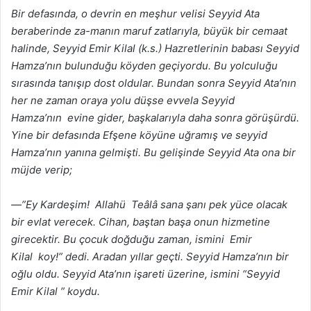
Bir defasında, o devrin en meşhur velisi Seyyid Ata
beraberinde za-manın maruf zatlarıyla, büyük bir cemaat
halinde, Seyyid Emir Kilal (k.s.) Hazretlerinin babası Seyyid
Hamza’nın bulunduğu köyden geçiyordu. Bu yolculuğu
sırasında tanışıp dost oldular. Bundan sonra Seyyid Ata’nın
her ne zaman oraya yolu düşse evvela Seyyid
Hamza’nın evine gider, başkalarıyla daha sonra görüşürdü.
Yine bir defasında Efşene köyüne uğramış ve seyyid
Hamza’nın yanına gelmişti. Bu gelişinde Seyyid Ata ona bir
müjde verip;
—”Ey Kardeşim! Allahü Teâlâ sana şanı pek yüce olacak
bir evlat verecek. Cihan, baştan başa onun hizmetine
girecektir. Bu çocuk doğduğu zaman, ismini Emir
Kilal koy!” dedi. Aradan yıllar geçti. Seyyid Hamza’nın bir
oğlu oldu. Seyyid Ata’nın işareti üzerine, ismini “Seyyid
Emir Kilal ” koydu.