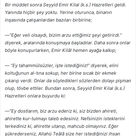
Bir müddet sonra Seyyid Emir Kilal (k.s.) Hazretleri geldi.
Yanında hiçbir şey yoktu. Yerine oturunca, binanın
inşasında çalışanlardan bazıları birbirine;
—”Eğer veli olsaydı, bizim arzu ettiğimiz şeyi getirirdi.”
diyerek, aralarında konuşmaya başladılar. Daha sonra onlar
böyle konuşurlarken, Emir Kilâl hemen ayağa kalkıp;
— “Ey tahammülsüzler, işte istediğiniz!” diyerek, elini
koltuğunun al-tına sokup, her birine sıcak bir ekmek
çıkarıp verdi. Onlar da söyledikleri sözlerden dolayı pişman
olup, tövbe ettiler. Bundan sonra, Seyyid Emir Kilal (k.s.)
Hazretleri onlara buyurdu ki:
—”Ey dostlarım, biz arzu ederiz ki, siz bizden ahireti,
ahirette kur-tulmayı taleb edesiniz. Nefsinizin isteklerini
terkediniz ki, ahirette utanıp, mahcub olmayınız. Eğer
şükrederseniz, Allahü Teâlã size her istediğinizi ihsan