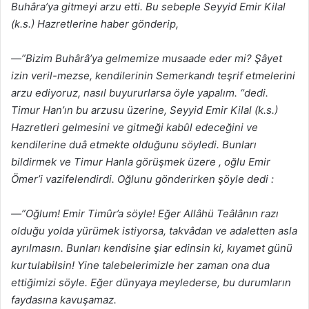
Buhâra’ya gitmeyi arzu etti. Bu sebeple Seyyid Emir Kilal
(k.s.) Hazretlerine haber gönderip,
—”Bizim Buhârâ’ya gelmemize musaade eder mi? Şâyet
izin veril-mezse, kendilerinin Semerkandı teşrif etmelerini
arzu ediyoruz, nasıl buyururlarsa öyle yapalım. “dedi.
Timur Han’ın bu arzusu üzerine, Seyyid Emir Kilal (k.s.)
Hazretleri gelmesini ve gitmeği kabûl edeceğini ve
kendilerine duâ etmekte olduğunu söyledi. Bunları
bildirmek ve Timur Hanla görüşmek üzere , oğlu Emir
Ömer’i vazifelendirdi. Oğlunu gönderirken şöyle dedi :
—”Oğlum! Emir Timûr’a söyle! Eğer Allâhü Teâlânın razı
olduğu yolda yürümek istiyorsa, takvâdan ve adaletten asla
ayrılmasın. Bunları kendisine şiar edinsin ki, kıyamet günü
kurtulabilsin! Yine talebelerimizle her zaman ona dua
ettiğimizi söyle. Eğer dünyaya meylederse, bu durumların
faydasına kavuşamaz.