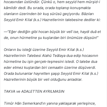
hocasından üstündür. Çünkü o, hem seyyid hem mürşid-i
kâmildir dedi. Bu sırada, orada toplanıp konuşmakta
olanların üzerinden bir kuş sürüsü geçiyordu. Bâzıları
Seyyid Emir Kilal (k.s.) Hazretlerinin talebesine dediler ki:
—”Eğer dediğin gibi hocan büyük bir velî ise, haydi duâ et
de, onun hürmetine şu kuşlardan biri önümüze düşsün!”
Onların bu isteği üzerine Seyyid Emir Kilal (k.s.)
Hazretlerinin Talebesi Alahü Teâlaya dua edip hocasının
hürmetine bu işin gerçek-leşmesini istedi. O talebe dua
eder etmez kuşlardan biri cemaatin üzerine düşüverdi.
Orada bulunanlar hayretten şaşıp Seyyid Emir Kilal (k.s.)
Hazretlerinin büyük bir veli olduğunu anladılar.
TAKVA ve ADALETTEN AYRILMASIN
Timûr Hân Semerkand’ın yanına yaklaşarak yerleşince,