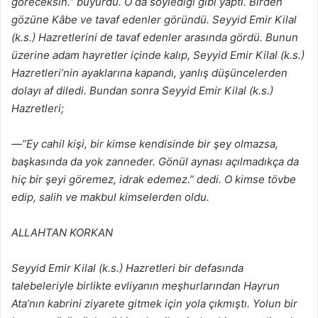
göreceksin.” buyurdu. O da söylediği gibi yaptı. Birden
gözüne Kâbe ve tavaf edenler göründü. Seyyid Emir Kilal
(k.s.) Hazretlerini de tavaf edenler arasında gördü. Bunun
üzerine adam hayretler içinde kalıp, Seyyid Emir Kilal (k.s.)
Hazretleri’nin ayaklarına kapandı, yanlış düşüncelerden
dolayı af diledi. Bundan sonra Seyyid Emir Kilal (k.s.)
Hazretleri;
—”Ey cahil kişi, bir kimse kendisinde bir şey olmazsa,
başkasında da yok zanneder. Gönül aynası açılmadıkça da
hiç bir şeyi göremez, idrak edemez.” dedi. O kimse tövbe
edip, salih ve makbul kimselerden oldu.
ALLAHTAN KORKAN
Seyyid Emir Kilal (k.s.) Hazretleri bir defasında
talebeleriyle birlikte evliyanın meşhurlarından Hayrun
Ata’nın kabrini ziyarete gitmek için yola çıkmıştı. Yolun bir