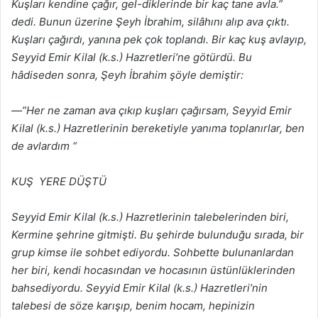
Kuşları kendine çağır, gel-diklerinde bir kaç tane avla.”
dedi. Bunun üzerine Şeyh İbrahim, silâhını alıp ava çıktı.
Kuşları çağırdı, yanına pek çok toplandı. Bir kaç kuş avlayıp,
Seyyid Emir Kilal (k.s.) Hazretleri’ne götürdü. Bu
hâdiseden sonra, Şeyh İbrahim şöyle demiştir:
—”Her ne zaman ava çıkıp kuşları çağırsam, Seyyid Emir
Kilal (k.s.) Hazretlerinin bereketiyle yanıma toplanırlar, ben
de avlardım “
KUŞ YERE DÜŞTÜ
Seyyid Emir Kilal (k.s.) Hazretlerinin talebelerinden biri,
Kermine şehrine gitmişti. Bu şehirde bulunduğu sırada, bir
grup kimse ile sohbet ediyordu. Sohbette bulunanlardan
her biri, kendi hocasından ve hocasının üstünlüklerinden
bahsediyordu. Seyyid Emir Kilal (k.s.) Hazretleri’nin
talebesi de söze karışıp, benim hocam, hepinizin