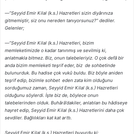
—”Seyyid Emir Kilal (k.s.) Hazretleri sizin diyârınıza
gitmemiştir, siz onu nereden tanıyorsunuz?” dediler.
Gelenler;
—”Seyyid Emir Kilal (k.s.) Hazretleri, bizim
memleketimizde o kadar tanınmış ve sevilmiş ki,
anlatmakla bitmez. Biz, onun talebeleriyiz. O çok defâ bir
anda bizim memleketi teşrif eder, biz de sohbetinde
bulunurduk. Bu hadise çok vukû buldu. Biz böyle aniden
teşrif edip, bizimle sohbet eden zata kim olduğunu
sorduğumuz zaman, Seyyid Emir Kilal (k.s.) Hazretleri
olduğunu söylerdi. İşte biz de, böylece onun
talebelerinden olduk. Buhârâ’dakiler, anlatılan bu hâdiseye
hayret edip, Seyyid Emir Kilal (k.s.) Hazretlerini daha çok
sevdiler. Bağlılıkları kat kat arttı.
Seyyid Emir Kilal (k.s.) Hazretleri buyurdu ki: