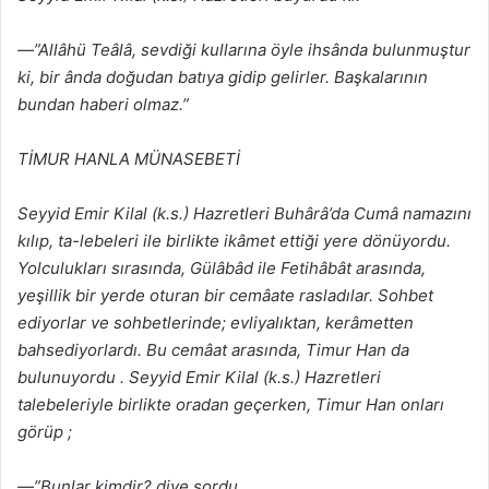
—”Allâhü Teâlâ, sevdiği kullarına öyle ihsânda bulunmuştur
ki, bir ânda doğudan batıya gidip gelirler. Başkalarının
bundan haberi olmaz.”
TİMUR HANLA MÜNASEBETİ
Seyyid Emir Kilal (k.s.) Hazretleri Buhârâ’da Cumâ namazını
kılıp, ta-lebeleri ile birlikte ikâmet ettiği yere dönüyordu.
Yolculukları sırasında, Gülâbâd ile Fetihâbât arasında,
yeşillik bir yerde oturan bir cemâate rasladılar. Sohbet
ediyorlar ve sohbetlerinde; evliyalıktan, kerâmetten
bahsediyorlardı. Bu cemâat arasında, Timur Han da
bulunuyordu . Seyyid Emir Kilal (k.s.) Hazretleri
talebeleriyle birlikte oradan geçerken, Timur Han onları
görüp ;
—”Bunlar kimdir? diye sordu.