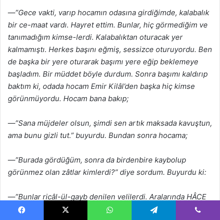
—”Gece vakti, varıp hocamın odasına girdiğimde, kalabalık
bir ce-maat vardı. Hayret ettim. Bunlar, hiç görmediğim ve
tanımadığım kimse-lerdi. Kalabalıktan oturacak yer
kalmamıştı. Herkes başını eğmiş, sessizce oturuyordu. Ben
de başka bir yere oturarak başımı yere eğip beklemeye
başladım. Bir müddet böyle durdum. Sonra başımı kaldırıp
baktım ki, odada hocam Emir Kilâl’den başka hiç kimse
görünmüyordu. Hocam bana bakıp;
—”Sana müjdeler olsun, şimdi sen artık maksada kavuştun,
ama bunu gizli tut.” buyurdu. Bundan sonra hocama;
—”Burada gördüğüm, sonra da birdenbire kaybolup
görünmez olan zâtlar kimlerdi?” diye sordum. Buyurdu ki:
—”Bunlar ricâl-ül-gayb denilen velilerdi. Aralarında HÂCE
Gülan ve Abdülhalik Gucdüvani de vardı. Bunlar öyle
Facebook
X
WhatsApp
Telegram
Viber