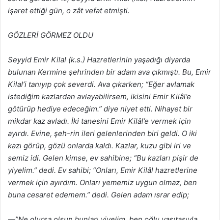
işaret ettiği gün, o zât vefat etmişti.
GÖZLERİ GÖRMEZ OLDU
Seyyid Emir Kilal (k.s.) Hazretlerinin yaşadığı diyarda
bulunan Kermine şehrinden bir adam ava çıkmıştı. Bu, Emir
Kilal’i tanıyıp çok severdi. Ava çıkarken; “Eğer avlamak
istediğim kazlardan avlayabilirsem, ikisini Emir Kilâl’e
götürüp hediye edeceğim.” diye niyet etti. Nihayet bir
mikdar kaz avladı. İki tanesini Emir Kilâl’e vermek için
ayırdı. Evine, şeh-rin ileri gelenlerinden biri geldi. O iki
kazı görüp, gözü onlarda kaldı. Kazlar, kuzu gibi iri ve
semiz idi. Gelen kimse, ev sahibine; “Bu kazları pişir de
yiyelim.” dedi. Ev sahibi; “Onları, Emir Kilâl hazretlerine
vermek için ayırdım. Onları yememiz uygun olmaz, ben
buna cesaret edemem.” dedi. Gelen adam ısrar edip;
—”Ne olursa olsun bunları yiyelim, ben oğlu vasıtasıyla