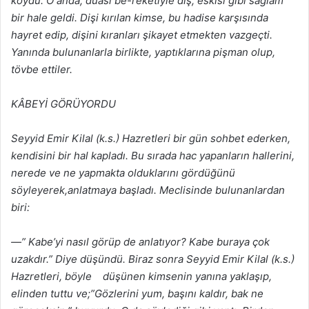
koydu. O anda, duası be-reketiyle diş, eskisi gibi sağlam
bir hale geldi. Dişi kırılan kimse, bu hadise karşısında
hayret edip, dişini kıranları şikayet etmekten vazgeçti.
Yanında bulunanlarla birlikte, yaptıklarına pişman olup,
tövbe ettiler.
KÂBEYİ GÖRÜYORDU
Seyyid Emir Kilal (k.s.) Hazretleri bir gün sohbet ederken,
kendisini bir hal kapladı. Bu sırada hac yapanların hallerini,
nerede ve ne yapmakta olduklarını gördüğünü
söyleyerek,anlatmaya başladı. Meclisinde bulunanlardan
biri:
—” Kabe’yi nasıl görüp de anlatıyor? Kabe buraya çok
uzakdır.” Diye düşündü. Biraz sonra Seyyid Emir Kilal (k.s.)
Hazretleri, böyle düşünen kimsenin yanına yaklaşıp,
elinden tuttu ve;”Gözlerini yum, başını kaldır, bak ne