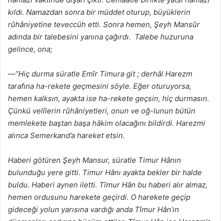
kıldı. Namazdan sonra bir müddet oturup, büyüklerin
rûhâniyetine teveccüh etti. Sonra hemen, Şeyh Mansûr
adında bir talebesini yanına çağırdı. Talebe huzuruna
gelince, ona;
—”Hiç durma süratle Emîr Timura git ; derhâl Harezm
tarafına ha-rekete geçmesini söyle. Eğer oturuyorsa,
hemen kalksın, ayakta ise ha-rekete geçsin, hiç durmasın.
Çünkü velîlerin rûhâniyetleri, onun ve oğ-lunun bütün
memlekete baştan başa hâkim olacağını bildirdi. Harezmi
alınca Semerkand’a hareket etsin.
Haberi götüren Şeyh Mansur, süratle Timur Hânın
bulunduğu yere gitti. Timur Hânı ayakta bekler bir halde
buldu. Haberi aynen iletti. Tîmur Hân bu haberi alır almaz,
hemen ordusunu harekete geçirdi. O harekete geçip
gideceği yolun yarısına vardığı anda Tîmur Hân’ın