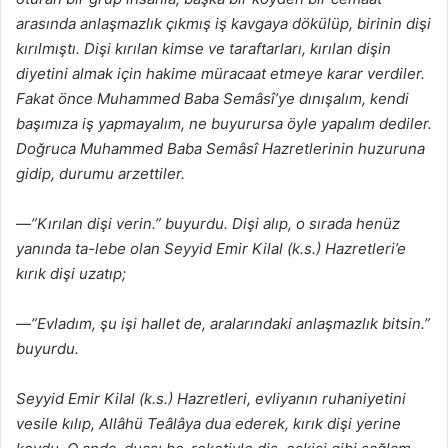
arasında anlaşmazlık çıkmış iş kavgaya dökülüp, birinin dişi
kırılmıştı. Dişi kırılan kimse ve taraftarları, kırılan dişin
diyetini almak için hakime müracaat etmeye karar verdiler.
Fakat önce Muhammed Baba Semâsî’ye dınışalım, kendi
başımıza iş yapmayalım, ne buyurursa öyle yapalım dediler.
Doğruca Muhammed Baba Semâsî Hazretlerinin huzuruna
gidip, durumu arzettiler.
—”Kırılan dişi verin.” buyurdu. Dişi alıp, o sırada henüz
yanında ta-lebe olan Seyyid Emir Kilal (k.s.) Hazretleri’e
kırık dişi uzatıp;
—”Evladım, şu işi hallet de, aralarındaki anlaşmazlık bitsin.”
buyurdu.
Seyyid Emir Kilal (k.s.) Hazretleri, evliyanın ruhaniyetini
vesile kılıp, Allâhü Teâlâya dua ederek, kırık dişi yerine