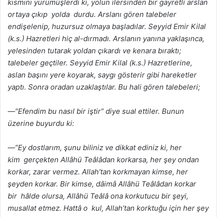
kısmını yürümüşlerdi ki, yolun ilersinden bir gayretli arslan
ortaya çıkıp yolda durdu. Arslanı gören talebeler
endişelenip, huzursuz olmaya başladılar. Seyyid Emir Kilal
(k.s.) Hazretleri hiç al-dırmadı. Arslanın yanına yaklaşınca,
yelesinden tutarak yoldan çıkardı ve kenara bıraktı;
talebeler geçtiler. Seyyid Emir Kilal (k.s.) Hazretlerine,
aslan başını yere koyarak, saygı gösterir gibi hareketler
yaptı. Sonra oradan uzaklaştılar. Bu hali gören talebeleri;
—”Efendim bu nasıl bir iştir” diye sual ettiler. Bunun
üzerine buyurdu ki:
—”Ey dostlarım, şunu biliniz ve dikkat ediniz ki, her
kim gerçekten Allâhü Teâlâdan korkarsa, her şey ondan
korkar, zarar vermez. Allah’tan korkmayan kimse, her
şeyden korkar. Bir kimse, dâimâ Allâhü Teâlâdan korkar
bir hâlde olursa, Allâhü Teâlâ ona korkutucu bir şeyi,
musallat etmez. Hattâ o kul, Allah’tan korktuğu için her şey