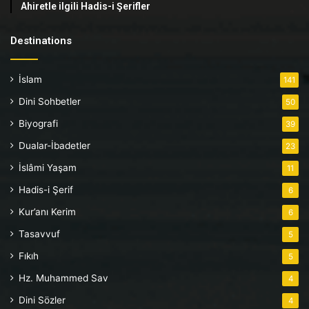
Ahiretle ilgili Hadis-i Şerifler
Destinations
İslam
141
Dini Sohbetler
50
Biyografi
39
Dualar-İbadetler
23
İslâmi Yaşam
11
Hadis-i Şerif
6
Kur’anı Kerim
6
Tasavvuf
5
Fıkıh
5
Hz. Muhammed Sav
4
Dini Sözler
4