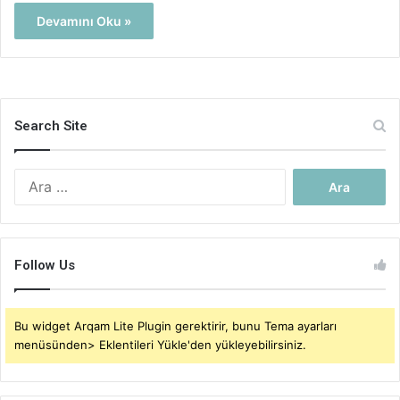
Devamını Oku »
Search Site
Arama:
Follow Us
Bu widget Arqam Lite Plugin gerektirir, bunu Tema ayarları
menüsünden> Eklentileri Yükle'den yükleyebilirsiniz.