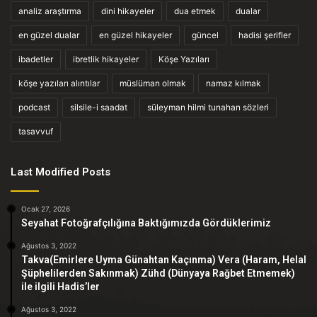
analiz araştırma
dini hikayeler
dua etmek
dualar
en güzel dualar
en güzel hikayeler
güncel
hadisi şerifler
ibadetler
ibretlik hikayeler
Köşe Yazıları
köşe yazıları alıntılar
müslüman olmak
namaz kılmak
podcast
silsile-i saadat
süleyman hilmi tunahan sözleri
tasavvuf
Last Modified Posts
Ocak 27, 2026
Seyahat Fotoğrafçılığına Baktığımızda Gördüklerimiz
Ağustos 3, 2022
Takva(Emirlere Uyma Günahtan Kaçınma) Vera (Haram, Helal
Şüphelilerden Sakınmak) Zühd (Dünyaya Rağbet Etmemek)
ile ilgili Hadis’ler
Ağustos 3, 2022