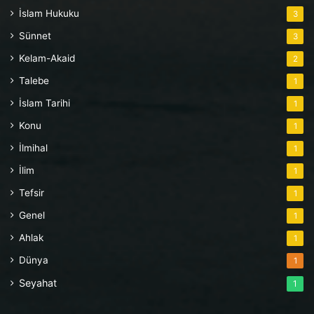
İslam Hukuku
3
Sünnet
3
Kelam-Akaid
2
Talebe
1
İslam Tarihi
1
Konu
1
İlmihal
1
İlim
1
Tefsir
1
Genel
1
Ahlak
1
Dünya
1
Seyahat
1