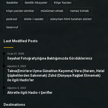
ibadetler
ibretlik hikayeler
Köşe Yazıları
köşe yazıları alıntılar
müslüman olmak
namaz kılmak
podcast
silsile-i saadat
süleyman hilmi tunahan sözleri
tasavvuf
Last Modified Posts
Ocak 27, 2026
Seyahat Fotoğrafçılığına Baktığımızda Gördüklerimiz
Ağustos 3, 2022
Takva(Emirlere Uyma Günahtan Kaçınma) Vera (Haram, Helal
Şüphelilerden Sakınmak) Zühd (Dünyaya Rağbet Etmemek)
ile ilgili Hadis’ler
Ağustos 3, 2022
Ahiretle ilgili Hadis-i Şerifler
Destinations