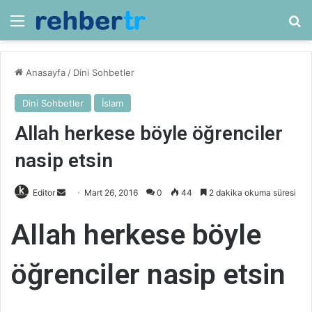
Menü
Ar
Anasayfa
/
Dini Sohbetler
Dini Sohbetler
İslam
Allah herkese böyle öğrenciler
nasip etsin
Bir
Editor
Mart 26, 2016
0
44
2 dakika okuma süresi
e-
Allah herkese böyle
posta
göndermek
öğrenciler nasip etsin