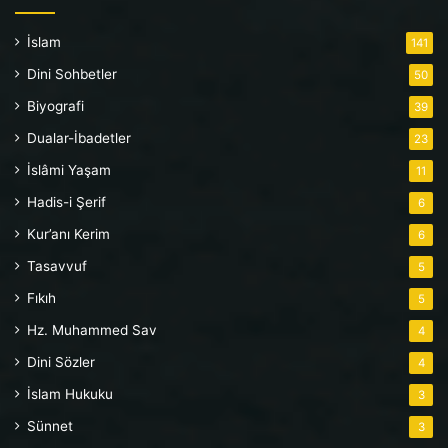
İslam
141
Dini Sohbetler
50
Biyografi
39
Dualar-İbadetler
23
İslâmi Yaşam
11
Hadis-i Şerif
6
Kur’anı Kerim
6
Tasavvuf
5
Fıkıh
5
Hz. Muhammed Sav
4
Dini Sözler
4
İslam Hukuku
3
Sünnet
3