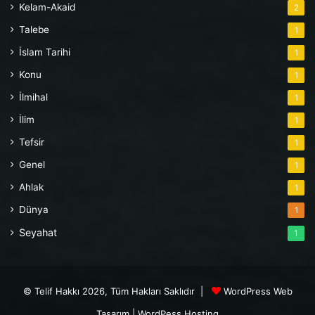
Kelam-Akaid
2
Talebe
1
İslam Tarihi
1
Konu
1
İlmihal
1
İlim
1
Tefsir
1
Genel
1
Ahlak
1
Dünya
1
Seyahat
1
© Telif Hakkı 2026, Tüm Hakları Saklıdır |
WordPress Web
Tasarım
|
WordPess Hosting