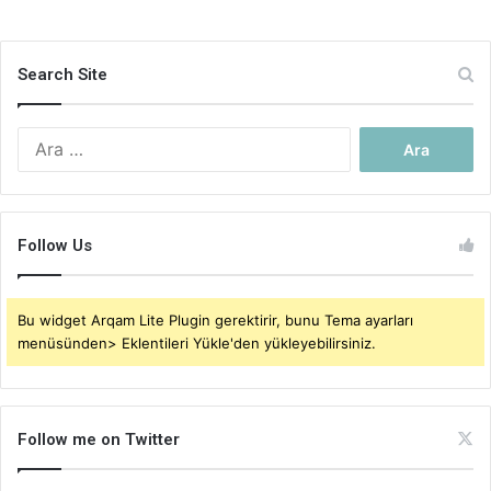
Search Site
Arama:
Follow Us
Bu widget Arqam Lite Plugin gerektirir, bunu Tema ayarları
menüsünden> Eklentileri Yükle'den yükleyebilirsiniz.
Follow me on Twitter