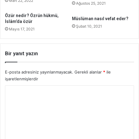
Mart 22, 2022
Ağustos 25, 2021
Özür nedir? Özrün hükmü,
Müslüman nasıl vefat eder?
İslâm’da özür
Şubat 10, 2021
Mayıs 17, 2021
Bir yanıt yazın
E-posta adresiniz yayınlanmayacak.
Gerekli alanlar
*
ile
işaretlenmişlerdir
Y
o
r
u
m
*