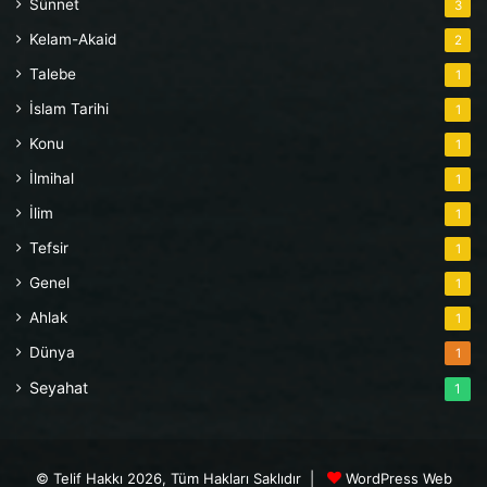
Sünnet
3
Kelam-Akaid
2
Talebe
1
İslam Tarihi
1
Konu
1
İlmihal
1
İlim
1
Tefsir
1
Genel
1
Ahlak
1
Dünya
1
Seyahat
1
© Telif Hakkı 2026, Tüm Hakları Saklıdır |
WordPress Web