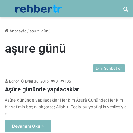
Menü
Ar
Anasayfa
/
aşure günü
aşure günü
Dini Sohbetler
Editor
Eylül 30, 2015
0
105
Aşûre gününde yapılacaklar
Aşûre gününde yapılacaklar Her kim Âşûrâ Gününde: Her kim
bir yetimin başını okşarsa; Allah-u Teala bu yaptigi iş vesilesiyle
o…
Devamını Oku »