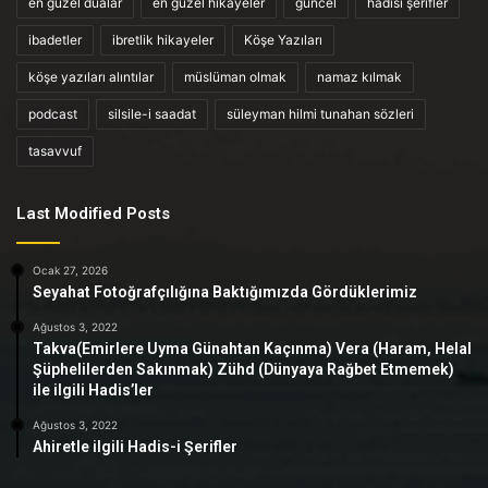
en güzel dualar
en güzel hikayeler
güncel
hadisi şerifler
ibadetler
ibretlik hikayeler
Köşe Yazıları
köşe yazıları alıntılar
müslüman olmak
namaz kılmak
podcast
silsile-i saadat
süleyman hilmi tunahan sözleri
tasavvuf
Last Modified Posts
Ocak 27, 2026
Seyahat Fotoğrafçılığına Baktığımızda Gördüklerimiz
Ağustos 3, 2022
Takva(Emirlere Uyma Günahtan Kaçınma) Vera (Haram, Helal
Şüphelilerden Sakınmak) Zühd (Dünyaya Rağbet Etmemek)
ile ilgili Hadis’ler
Ağustos 3, 2022
Ahiretle ilgili Hadis-i Şerifler