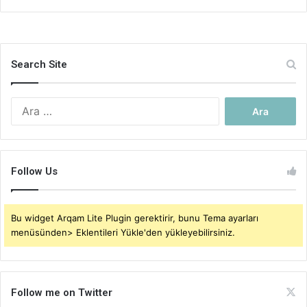
Search Site
Arama:
Follow Us
Bu widget Arqam Lite Plugin gerektirir, bunu Tema ayarları
menüsünden> Eklentileri Yükle'den yükleyebilirsiniz.
Follow me on Twitter