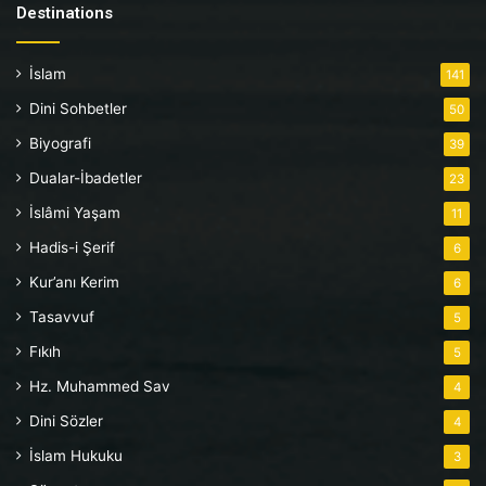
Destinations
İslam
141
Dini Sohbetler
50
Biyografi
39
Dualar-İbadetler
23
İslâmi Yaşam
11
Hadis-i Şerif
6
Kur’anı Kerim
6
Tasavvuf
5
Fıkıh
5
Hz. Muhammed Sav
4
Dini Sözler
4
İslam Hukuku
3