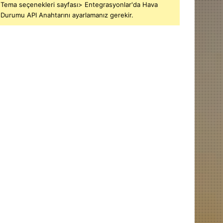
Tema seçenekleri sayfası> Entegrasyonlar'da Hava
Durumu API Anahtarını ayarlamanız gerekir.