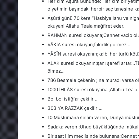
Her kim Âşûrâ Gününde: Her kim bir yetimin
o yetimin başındaki herbir saç tanesine kar
Âşûrâ günü 70 kere “Hasbiyellahu ve nigm
okuyani Allahu Teala mağfiret eder..
RAHMAN suresi okuyana;Cennet vacip olu
VÂKİA suresi okuyan;fakirlik görmez ..
YÂSÎN suresi okuyanın;kalbi her türlü köt
ALAK suresi okuyanın;şanı şerefi artar…TE
ölmez…
786 Besmele çekenin ; ne muradı varsa ol
1000 İHLÂS suresi okuyana ;Allah’u Teala
Bol bol istiğfar çekilir ..
303 YA RAZZAK çekilir …
10 Müslümana selâm veren; Dünya müslüm
Sadaka veren ;Uhud büyüklüğünde mükaf
Bir saat ilim meclisinde bulunana;Cennet 