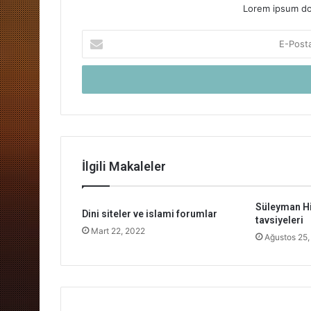
Lorem ipsum dol
E-
Posta
adresinizi
giriniz
İlgili Makaleler
Süleyman Hi
Dini siteler ve islami forumlar
tavsiyeleri
Mart 22, 2022
Ağustos 25,