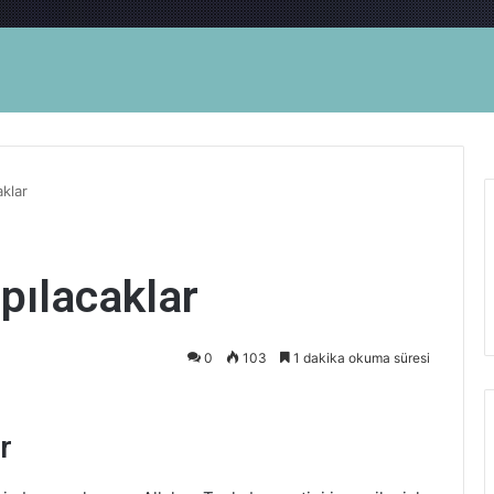
klar
pılacaklar
0
103
1 dakika okuma süresi
r