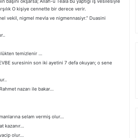
 başını okşarsa; Allah-u Teala bu yaptigi iş vesilesiyle
şılık O kişiye cennette bir derece verir.
el vekil, nigmel mevla ve nigmennasiyr.” Duasini
r..
ülükten temizlenir …
VBE suresinin son iki ayetini 7 defa okuyan; o sene
ur..
 Rahmet nazarı ile bakar…
anlarına selam vermiş olur…
at kazanır…
vacip olur…