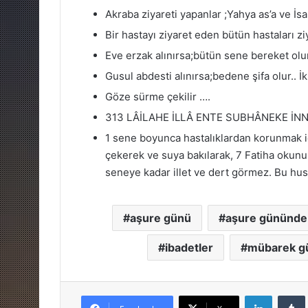
Akraba ziyareti yapanlar ;Yahya as’a ve İs
Bir hastayı ziyaret eden bütün hastaları zi
Eve erzak alınırsa;bütün sene bereket olur
Gusul abdesti alınırsa;bedene şifa olur.. 
Göze sürme çekilir ….
313 LÂİLAHE İLLÂ ENTE SUBHÂNEKE İNN
1 sene boyunca hastalıklardan korunmak iç
çekerek ve suya bakılarak, 7 Fatiha okunu
seneye kadar illet ve dert görmez. Bu hu
aşure günü
aşure gününde 
ibadetler
mübarek gü
LinkedIn