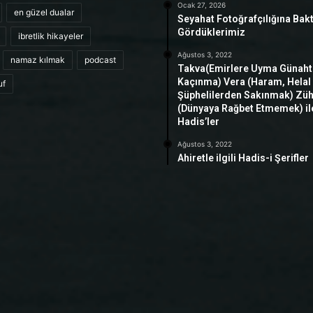
Ocak 27, 2026
en güzel dualar
Seyahat Fotoğrafçılığına Bak
Gördüklerimiz
ibretlik hikayeler
Ağustos 3, 2022
namaz kılmak
podcast
Takva(Emirlere Uyma Günah
Kaçınma) Vera (Haram, Helal
uf
Şüphelilerden Sakınmak) Zü
(Dünyaya Rağbet Etmemek) ile 
Hadis’ler
Ağustos 3, 2022
Ahiretle ilgili Hadis-i Şerifler