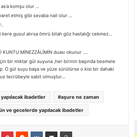
a as’a komşu olur …
yaret etmiş gibi sevaba nail olur …
..
İki kere gusul alırsa ömrü bilah göz hastalığı cekmez…
İ KUNTU MİNEZZÂLİMİN duası okunur ….
in bir miktar gül suyuna ,her birinin başında besmele
p. O gül suyu başa ve yüze sürülürse o kisi bir dahaki
sus tecrübeyle sabit olmuştur…
yapılacak ibadetler
aşure ne zaman
n ve gecelerde yapılacak ibadetler
Tumblr
Pinterest
Reddit
VKontakte
E-Posta ile paylaş
Yazdır