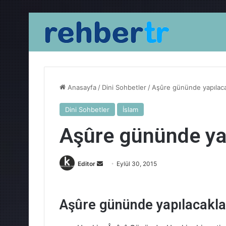
Anasayfa
/
Dini Sohbetler
/
Aşûre gününde yapılaca
Dini Sohbetler
İslam
Aşûre gününde ya
Bir
Editor
Eylül 30, 2015
e-
posta
göndermek
Aşûre gününde yapılacakla