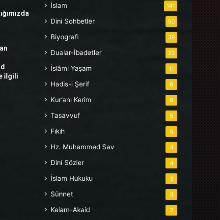
İslam
141
tığımızda
Dini Sohbetler
50
Biyografi
39
tan
Dualar-İbadetler
23
hd
İslâmi Yaşam
11
ilgili
Hadis-i Şerif
6
Kur’anı Kerim
6
Tasavvuf
5
Fıkıh
5
Hz. Muhammed Sav
4
Dini Sözler
4
İslam Hukuku
3
Sünnet
3
Kelam-Akaid
2