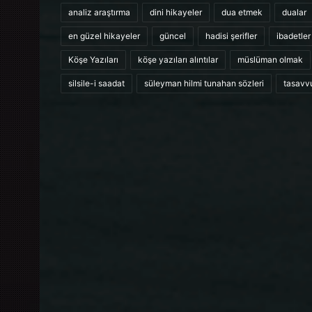
analiz araştırma
dini hikayeler
dua etmek
dualar
en güzel hikayeler
güncel
hadisi şerifler
ibadetler
Köşe Yazıları
köşe yazıları alıntılar
müslüman olmak
silsile-i saadat
süleyman hilmi tunahan sözleri
tasavv