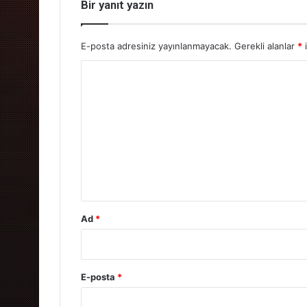
Bir yanıt yazın
E-posta adresiniz yayınlanmayacak.
Gerekli alanlar
*
i
Y
o
r
u
m
*
Ad
*
E-posta
*