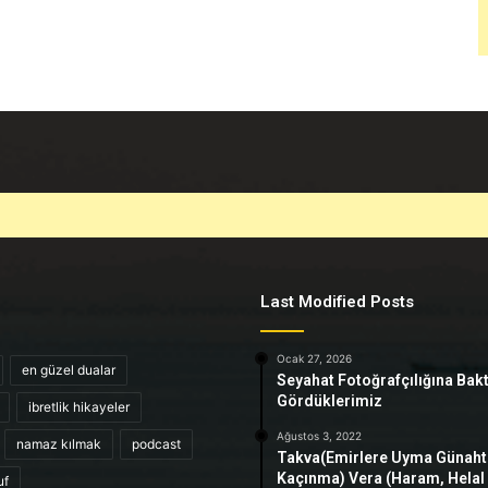
Last Modified Posts
Ocak 27, 2026
en güzel dualar
Seyahat Fotoğrafçılığına Bak
Gördüklerimiz
ibretlik hikayeler
Ağustos 3, 2022
namaz kılmak
podcast
Takva(Emirlere Uyma Günah
Kaçınma) Vera (Haram, Helal
uf