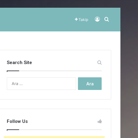
Kayıt Ol
Arama yap ..
Takip
Search Site
Arama:
Follow Us