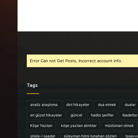
Error Can not Get Posts, Incorrect account info.
Tags
analiz araştırma
dini hikayeler
dua etmek
dualar
en güzel hikayeler
güncel
hadisi şerifler
ibadetler
Köşe Yazıları
köşe yazıları alıntılar
müslüman olmak
silsile-i saadat
süleyman hilmi tunahan sözleri
tasavv