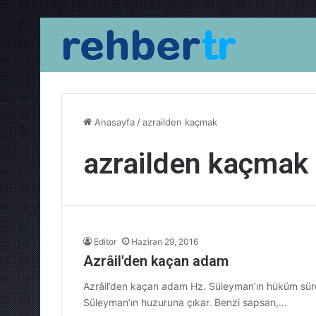
Anasayfa
/
azrailden kaçmak
azrailden kaçmak
Editor
Haziran 29, 2016
Azrâil'den kaçan adam
Azrâil’den kaçan adam Hz. Süleyman’ın hüküm sürd
Süleyman’ın huzuruna çıkar. Benzi sapsarı,…