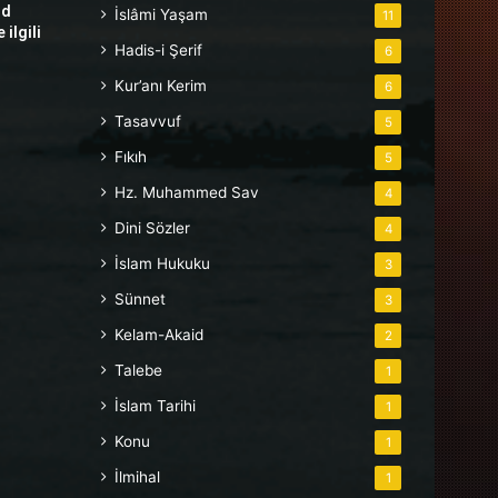
hd
İslâmi Yaşam
11
ilgili
Hadis-i Şerif
6
Kur’anı Kerim
6
Tasavvuf
5
Fıkıh
5
Hz. Muhammed Sav
4
Dini Sözler
4
İslam Hukuku
3
Sünnet
3
Kelam-Akaid
2
Talebe
1
İslam Tarihi
1
Konu
1
İlmihal
1