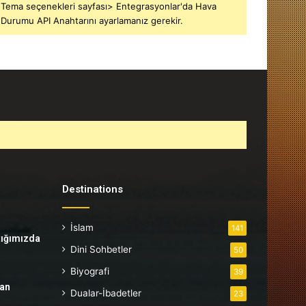
Tema seçenekleri sayfası> Entegrasyonlar'da Hava
Durumu API Anahtarını ayarlamanız gerekir.
Destinations
İslam
141
tığımızda
Dini Sohbetler
50
Biyografi
39
tan
Dualar-İbadetler
23