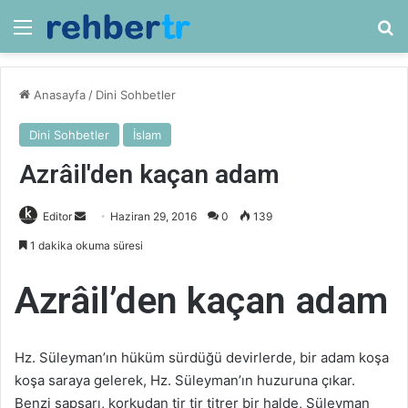
Menü
Ar
Anasayfa
/
Dini Sohbetler
Dini Sohbetler
İslam
Azrâil'den kaçan adam
Bir
Editor
Haziran 29, 2016
0
139
e-
1 dakika okuma süresi
posta
göndermek
Azrâil’den kaçan adam
Hz. Süleyman’ın hüküm sürdüğü devirlerde, bir adam koşa
koşa saraya gelerek, Hz. Süleyman’ın huzuruna çıkar.
Benzi sapsarı, korkudan tir tir titrer bir halde, Süleyman