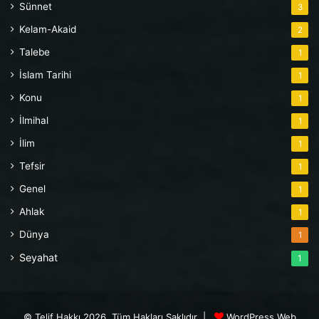
Sünnet
3
Kelam-Akaid
2
Talebe
1
İslam Tarihi
1
Konu
1
İlmihal
1
İlim
1
Tefsir
1
Genel
1
Ahlak
1
Dünya
1
Seyahat
1
© Telif Hakkı 2026, Tüm Hakları Saklıdır |
WordPress Web