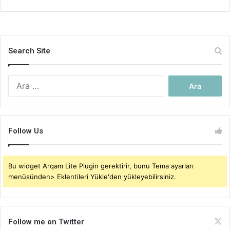
Search Site
Arama:
Follow Us
Bu widget Arqam Lite Plugin gerektirir, bunu Tema ayarları
menüsünden> Eklentileri Yükle'den yükleyebilirsiniz.
Follow me on Twitter