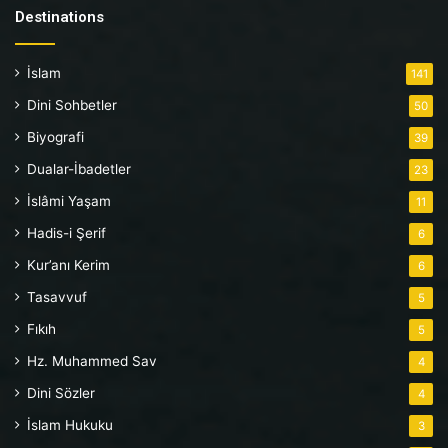
Destinations
İslam
141
Dini Sohbetler
50
Biyografi
39
Dualar-İbadetler
23
İslâmi Yaşam
11
Hadis-i Şerif
6
Kur’anı Kerim
6
Tasavvuf
5
Fıkıh
5
Hz. Muhammed Sav
4
Dini Sözler
4
İslam Hukuku
3