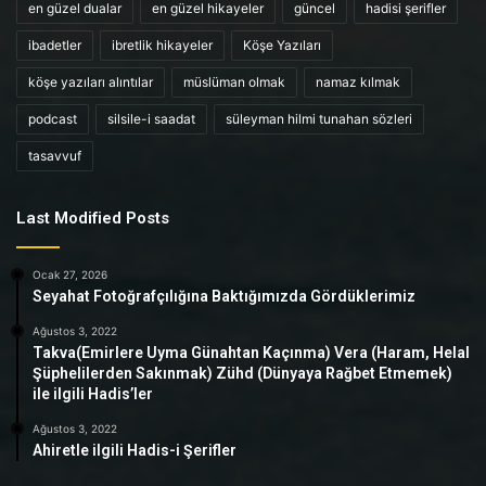
en güzel dualar
en güzel hikayeler
güncel
hadisi şerifler
ibadetler
ibretlik hikayeler
Köşe Yazıları
köşe yazıları alıntılar
müslüman olmak
namaz kılmak
podcast
silsile-i saadat
süleyman hilmi tunahan sözleri
tasavvuf
Last Modified Posts
Ocak 27, 2026
Seyahat Fotoğrafçılığına Baktığımızda Gördüklerimiz
Ağustos 3, 2022
Takva(Emirlere Uyma Günahtan Kaçınma) Vera (Haram, Helal
Şüphelilerden Sakınmak) Zühd (Dünyaya Rağbet Etmemek)
ile ilgili Hadis’ler
Ağustos 3, 2022
Ahiretle ilgili Hadis-i Şerifler