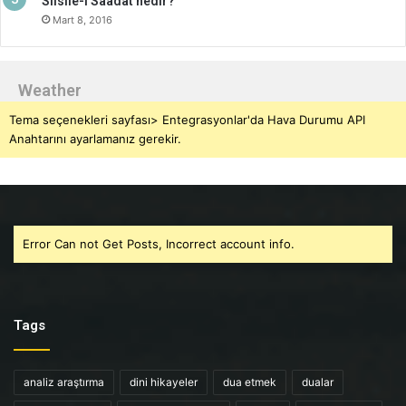
Silsile-i Saadat nedir?
Mart 8, 2016
Weather
Tema seçenekleri sayfası> Entegrasyonlar'da Hava Durumu API
Anahtarını ayarlamanız gerekir.
Error Can not Get Posts, Incorrect account info.
Tags
analiz araştırma
dini hikayeler
dua etmek
dualar