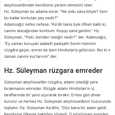
aleyhisselâmdan kendisine yardım etmesini ister.
Hz. Süleyman bu adama sorar: ”Ne oldu sana böyle? Seni
bu kadar korkutan şey nedir?”
Adamcağız nefes nefese: ”Azrâil bana öyle öfkeli baktı ki,
canımı alacağından korktum. Koşup sana geldim.” Hz.
Süleyman, ”Peki, benden isteğin nedir?” der. Adamcağız,
”Ey canları koruyan adaletli padişah! Senin hükmün
rüzgâra geçer, emret de beni Hindistan’a götürsün. Bel ki o
zaman canımı kurtarırım” der.
Hz. Süleyman rüzgara emreder
Süleyman aleyhisselâm rüzgâra, adamı istediği yere
bırakmasını emreder. Rüzgâr adamı Hindistan’ın iç
taraflarında bir yere uçurarak bırakır. Ertesi gün divan
kurulur ve herkes Hz. Süleyman aleyhisselâmın huzurunda
toplanır. Hz. Süleyman Azrâil’e, ”Dün bana bir adam geldi.
Kendisine öfkeyle baktığını söyledi. O müslümanı evinden