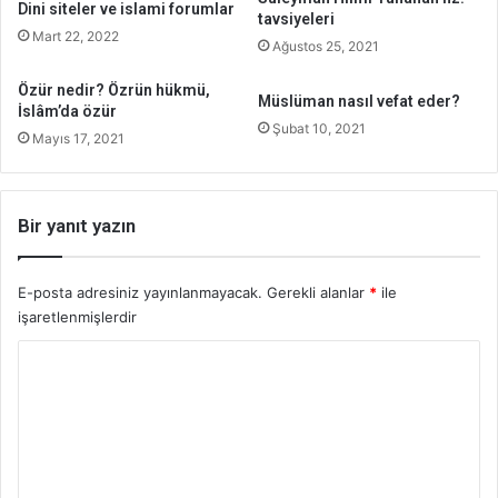
Dini siteler ve islami forumlar
tavsiyeleri
Mart 22, 2022
Ağustos 25, 2021
Özür nedir? Özrün hükmü,
Müslüman nasıl vefat eder?
İslâm’da özür
Şubat 10, 2021
Mayıs 17, 2021
Bir yanıt yazın
E-posta adresiniz yayınlanmayacak.
Gerekli alanlar
*
ile
işaretlenmişlerdir
Y
o
r
u
m