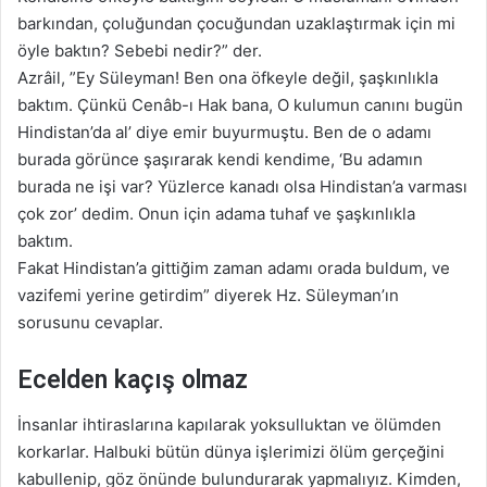
barkından, çoluğundan çocuğundan uzaklaştırmak için mi
öyle baktın? Sebebi nedir?” der.
Azrâil, ”Ey Süleyman! Ben ona öfkeyle değil, şaşkınlıkla
baktım. Çünkü Cenâb-ı Hak bana, O kulumun canını bugün
Hindistan’da al’ diye emir buyurmuştu. Ben de o adamı
burada görünce şaşırarak kendi kendime, ‘Bu adamın
burada ne işi var? Yüzlerce kanadı olsa Hindistan’a varması
çok zor’ dedim. Onun için adama tuhaf ve şaşkınlıkla
baktım.
Fakat Hindistan’a gittiğim zaman adamı orada buldum, ve
vazifemi yerine getirdim” diyerek Hz. Süleyman’ın
sorusunu cevaplar.
Ecelden kaçış olmaz
İnsanlar ihtiraslarına kapılarak yoksulluktan ve ölümden
korkarlar. Halbuki bütün dünya işlerimizi ölüm gerçeğini
kabullenip, göz önünde bulundurarak yapmalıyız. Kimden,