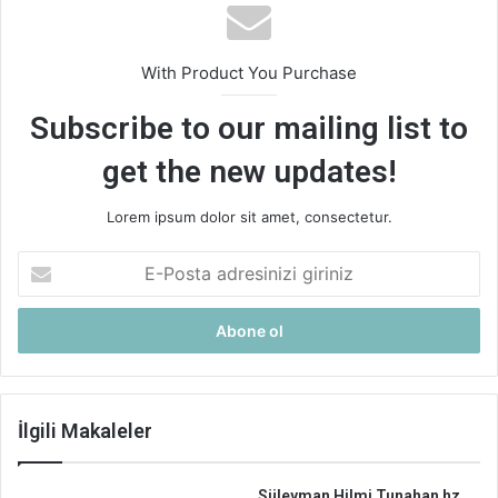
With Product You Purchase
Subscribe to our mailing list to
get the new updates!
Lorem ipsum dolor sit amet, consectetur.
E-
Posta
adresinizi
giriniz
İlgili Makaleler
Süleyman Hilmi Tunahan hz.