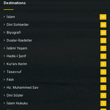
Destinations
İslam
141
Dini Sohbetler
50
Biyografi
39
Dualar-İbadetler
23
İslâmi Yaşam
11
Hadis-i Şerif
6
Kur’anı Kerim
6
Tasavvuf
5
Fıkıh
5
Hz. Muhammed Sav
4
Dini Sözler
4
İslam Hukuku
3