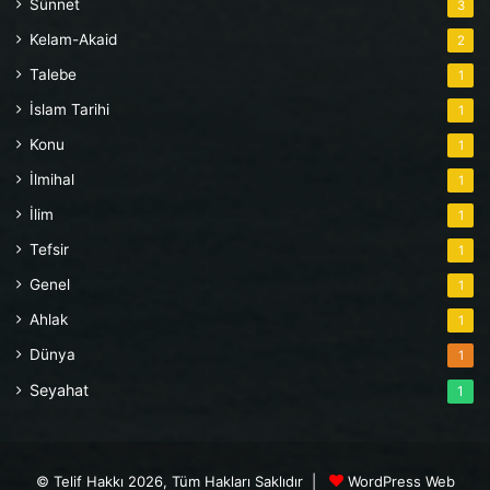
Sünnet
3
Kelam-Akaid
2
Talebe
1
İslam Tarihi
1
Konu
1
İlmihal
1
İlim
1
Tefsir
1
Genel
1
Ahlak
1
Dünya
1
Seyahat
1
© Telif Hakkı 2026, Tüm Hakları Saklıdır |
WordPress Web