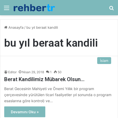
Menü
Ar
Anasayfa
/
bu yıl beraat kandili
bu yıl beraat kandili
İslam
Editor
Nisan 29, 2018
1
50
Berat Kandilimiz Mübarek Olsun…
Berat Gecesinin Mahiyeti ve Önemi Yıllık bir program
çerçevesinde yürütülen ticari faaliyetler yıl sonunda o program
esaslarına göre kontrol) ve…
Devamını Oku »