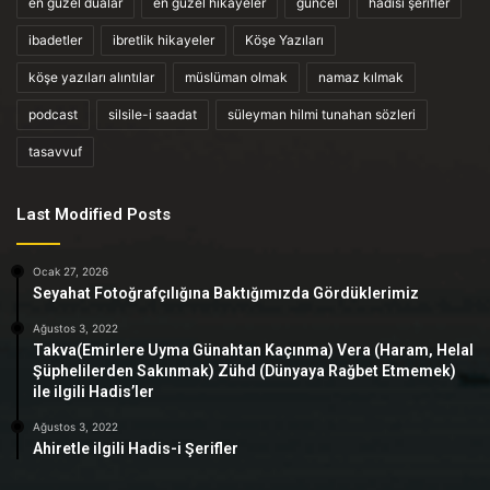
en güzel dualar
en güzel hikayeler
güncel
hadisi şerifler
ibadetler
ibretlik hikayeler
Köşe Yazıları
köşe yazıları alıntılar
müslüman olmak
namaz kılmak
podcast
silsile-i saadat
süleyman hilmi tunahan sözleri
tasavvuf
Last Modified Posts
Ocak 27, 2026
Seyahat Fotoğrafçılığına Baktığımızda Gördüklerimiz
Ağustos 3, 2022
Takva(Emirlere Uyma Günahtan Kaçınma) Vera (Haram, Helal
Şüphelilerden Sakınmak) Zühd (Dünyaya Rağbet Etmemek)
ile ilgili Hadis’ler
Ağustos 3, 2022
Ahiretle ilgili Hadis-i Şerifler