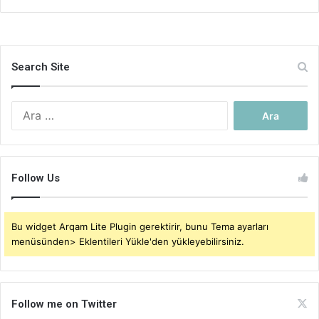
Search Site
Arama:
Follow Us
Bu widget Arqam Lite Plugin gerektirir, bunu Tema ayarları
menüsünden> Eklentileri Yükle'den yükleyebilirsiniz.
Follow me on Twitter