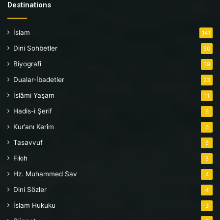
Destinations
İslam
141
Dini Sohbetler
50
Biyografi
39
Dualar-İbadetler
23
İslâmi Yaşam
11
Hadis-i Şerif
6
Kur’anı Kerim
6
Tasavvuf
5
Fıkıh
5
Hz. Muhammed Sav
4
Dini Sözler
4
İslam Hukuku
3