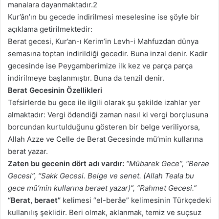
manalara dayanmaktadır.2
Kur’ân’ın bu gecede indirilmesi meselesine ise şöyle bir
açıklama getirilmektedir:
Berat gecesi, Kur’an-ı Kerim’in Levh-i Mahfuzdan dünya
semasına toptan indirildiği gecedir. Buna inzal denir. Kadir
gecesinde ise Peygamberimize ilk kez ve parça parça
indirilmeye başlanmıştır. Buna da tenzil denir.
Berat Gecesinin Özellikleri
Tefsirlerde bu gece ile ilgili olarak şu şekilde izahlar yer
almaktadır: Vergi ödendiği zaman nasıl ki vergi borçlusuna
borcundan kurtulduğunu gösteren bir belge veriliyorsa,
Allah Azze ve Celle de Berat Gecesinde mü’min kullarına
berat yazar.
Zaten bu gecenin dört adı vardır:
“Mübarek Gece”, “Berae
Gecesi”, “Sakk Gecesi. Belge ve senet. (Allah Teala bu
gece mü’min kullarına beraet yazar)”, “Rahmet Gecesi.”
“Berat, beraet”
kelimesi “el-berâe” kelimesinin Türkçedeki
kullanılış şeklidir. Beri olmak, aklanmak, temiz ve suçsuz