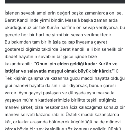
İşlenen sevaplı amellerin değeri başka zamanlarda on ise,
Berat Kandilinde yirmi bindir. Meselâ başka zamanlarda
okuduğumuz bir tek Kur’ân harfine on sevap veriliyorsa, bu
gecede her bir harfine yirmi bin sevap verilmektedir.
Bu bakımdan tam bir ihlâsla çalışıp ihyasına gayret
gösterebildiğimiz takdirde Berat Kandili elli bin senelik bir
ibadet hayatının sevabını bir gece içinde bize
kazandırabilir.
“Onun için elden geldiği kadar Kur’ân ve
istiğfar ve salavatla meşgul olmak büyük bir kârdır.”
10
Tek kişinin çalışma ve kazanma gücü maddi hayatta olduğu
gibi manevi hayatta da sınırlıdır diyorsak, bunun çaresi
vardır. Aynı gayeyi paylaşan ve dünyada aynı maksatla
yaşayan mü’min kardeşlerimizle birlikte teşkil ettiğimiz
manevi şirket; bize hesabından âciz kalacağımız sonsuz bir
manevi serveti kazandırabilir. Üstelik maddi kazançlarda
kâr, ortaklar arasında bölünerek küçüldüğü halde mânevi
kârda böyle bir şey kesinlikle söz konusu değildir. Çünkü