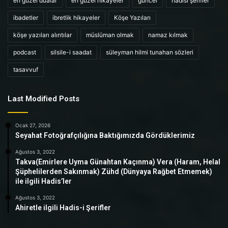
en güzel dualar
en güzel hikayeler
güncel
hadisi şerifler
ibadetler
ibretlik hikayeler
Köşe Yazıları
köşe yazıları alıntılar
müslüman olmak
namaz kılmak
podcast
silsile-i saadat
süleyman hilmi tunahan sözleri
tasavvuf
Last Modified Posts
Ocak 27, 2026
Seyahat Fotoğrafçılığına Baktığımızda Gördüklerimiz
Ağustos 3, 2022
Takva(Emirlere Uyma Günahtan Kaçınma) Vera (Haram, Helal
Şüphelilerden Sakınmak) Zühd (Dünyaya Rağbet Etmemek)
ile ilgili Hadis’ler
Ağustos 3, 2022
Ahiretle ilgili Hadis-i Şerifler