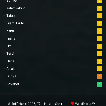
Sünnet
3
Kelam-Akaid
2
Talebe
1
İslam Tarihi
1
Konu
1
İlmihal
1
İlim
1
Tefsir
1
Genel
1
Ahlak
1
Dünya
1
Seyahat
1
© Telif Hakkı 2026, Tüm Hakları Saklıdır |
WordPress Web