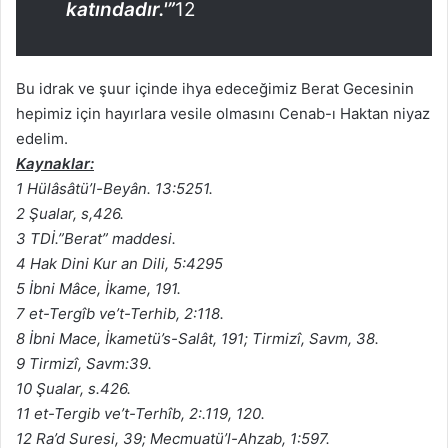
katındadır.'”
12
Bu idrak ve şuur içinde ihya edeceğimiz Berat Gecesinin
hepimiz için hayırlara vesile olmasını Cenab-ı Haktan niyaz
edelim.
Kaynaklar:
1 Hülâsâtü’l-Beyân. 13:5251.
2 Şualar, s,426.
3 TDİ.”Berat” maddesi.
4 Hak Dini Kur an Dili, 5:4295
5 İbni Mâce, İkame, 191.
7 et-Tergîb ve’t-Terhib, 2:118.
8 İbni Mace, İkametü’s-Salât, 191; Tirmizî, Savm, 38.
9 Tirmizî, Savm:39.
10 Şualar, s.426.
11 et-Tergib ve’t-Terhîb, 2:.119, 120.
12 Ra’d Suresi, 39; Mecmuatü’l-Ahzab, 1:597.