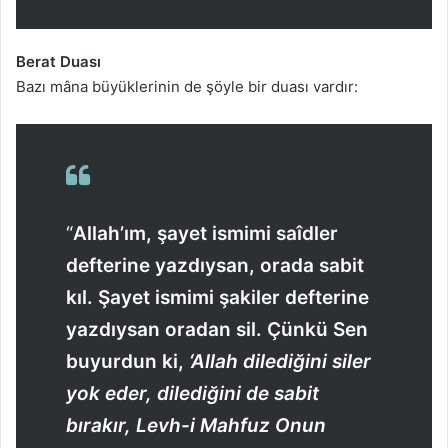
Berat D
uası
Bazı mâna büyüklerinin de şöyle bir duası vardır:
“
Allah’ım, şayet ismimi saîdler
defterine yazdıysan, orada sabit
kıl. Şayet ismimi şakiler defterine
yazdıysan oradan sil. Çünkü Sen
buyurdun ki,
‘Allah dilediğini siler
yok eder, dilediğini de sabit
bırakır, Levh-i Mahfuz Onun