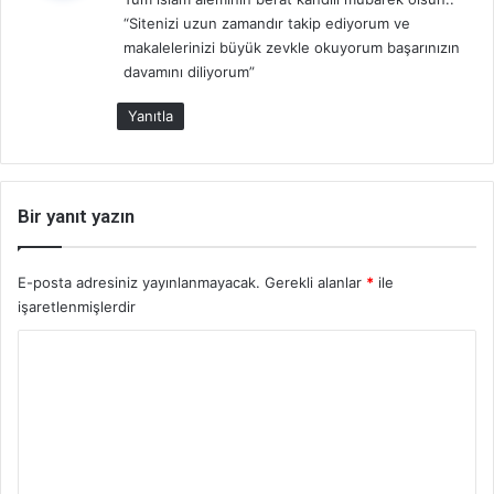
i
“Sitenizi uzun zamandır takip ediyorum ve
k
makalelerinizi büyük zevkle okuyorum başarınızın
i
davamını diliyorum”
:
Yanıtla
Bir yanıt yazın
E-posta adresiniz yayınlanmayacak.
Gerekli alanlar
*
ile
işaretlenmişlerdir
Y
o
r
u
m