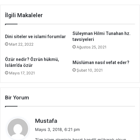
İlgili Makaleler
Süleyman Hilmi Tunahan hz.
Dini siteler ve islami forumlar
tavsiyeleri
Mart 22, 2022
Ağustos 25, 2021
Özür nedir? Özrün hükmü,
Müslüman nasıl vefat eder?
İslâm’da özür
Şubat 10, 2021
Mayıs 17, 2021
Bir Yorum
d
Mustafa
e
Mayıs 3, 2018, 6:21 pm
d
Tüm islam aleminin berat kandili mübarek olsun..