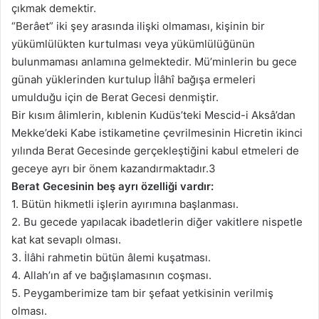
çıkmak demektir.
“Berâet” iki şey arasında ilişki olmaması, kişinin bir
yükümlülükten kurtulması veya yükümlülüğünün
bulunmaması anlamına gelmektedir. Mü’minlerin bu gece
günah yüklerinden kurtulup İlâhî bağışa ermeleri
umulduğu için de Berat Gecesi denmiştir.
Bir kısım âlimlerin, kıblenin Kudüs’teki Mescid-i Aksâ’dan
Mekke’deki Kabe istikametine çevrilmesinin Hicretin ikinci
yılında Berat Gecesinde gerçekleştiğini kabul etmeleri de
geceye ayrı bir önem kazandırmaktadır.3
Berat Gecesinin beş ayrı özelliği vardır:
1. Bütün hikmetli işlerin ayırımına başlanması.
2. Bu gecede yapılacak ibadetlerin diğer vakitlere nispetle
kat kat sevaplı olması.
3. İlâhi rahmetin bütün âlemi kuşatması.
4. Allah’ın af ve bağışlamasının coşması.
5. Peygamberimize tam bir şefaat yetkisinin verilmiş
olması.