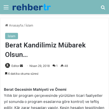
Menü
Ar
Anasayfa
/
İslam
İslam
Berat Kandilimiz Mübarek
Olsun…
Bir
Editor
Nisan 29, 2018
1
48
e-
6 dakika okuma süresi
posta
göndermek
Berat Gecesinin Mahiyeti ve Önemi
Yıllık bir program çerçevesinde yürütülen ticari faaliyetler
yıl sonunda o program esaslarına göre kontrol) ve teftiş
edilir. Kâr zarar hesapları yapılır. Kesin hesabın tespitinden