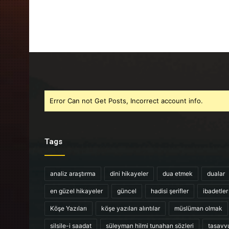
Error Can not Get Posts, Incorrect account info.
Tags
analiz araştırma
dini hikayeler
dua etmek
dualar
en güzel hikayeler
güncel
hadisi şerifler
ibadetler
Köşe Yazıları
köşe yazıları alıntılar
müslüman olmak
silsile-i saadat
süleyman hilmi tunahan sözleri
tasavv