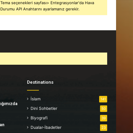
Tema seçenekleri sayfası> Entegrasyonlar'da Hava
Durumu API Anahtarını ayarlamanız gerekir.
Destinations
İslam
141
tığımızda
Dini Sohbetler
50
Biyografi
39
tan
Dualar-İbadetler
23