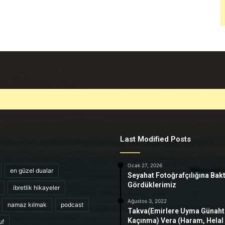
Last Modified Posts
Ocak 27, 2026
en güzel dualar
Seyahat Fotoğrafçılığına Bak
Gördüklerimiz
ibretlik hikayeler
Ağustos 3, 2022
namaz kılmak
podcast
Takva(Emirlere Uyma Günah
Kaçınma) Vera (Haram, Helal
uf