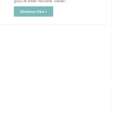
gücü ile emek harcarlar. Eskiler…
Devamını Oku »