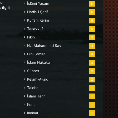
hd
İslâmi Yaşam
11
ilgili
Hadis-i Şerif
6
Kur’anı Kerim
6
Tasavvuf
5
Fıkıh
5
Hz. Muhammed Sav
4
Dini Sözler
4
İslam Hukuku
3
Sünnet
3
Kelam-Akaid
2
Talebe
1
İslam Tarihi
1
Konu
1
İlmihal
1