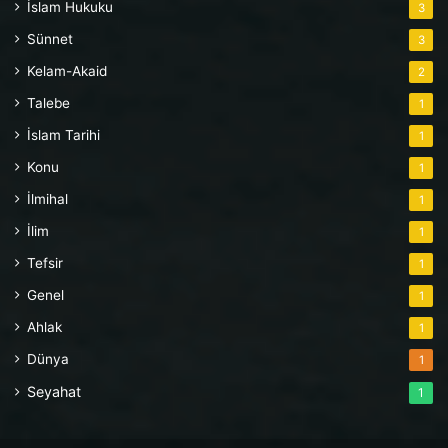
İslam Hukuku
3
Sünnet
3
Kelam-Akaid
2
Talebe
1
İslam Tarihi
1
Konu
1
İlmihal
1
İlim
1
Tefsir
1
Genel
1
Ahlak
1
Dünya
1
Seyahat
1