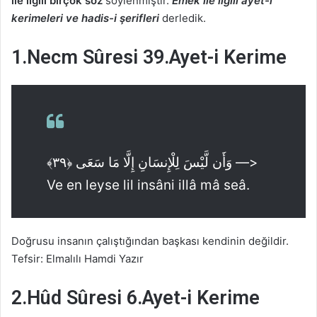
ile ilgili birçok söz
söylenmiştir.
Emek ile ilgili ayet-i
kerimeleri ve hadis-i şerifleri
derledik.
1.Necm Sûresi 39.Ayet-i Kerime
﴾وَأَن لَّيْسَ لِلْإِنسَانِ إِلَّا مَا سَعَى ﴿٣٩ —>
Ve en leyse lil insâni illâ mâ seâ.
Doğrusu insanın çalıştığından başkası kendinin değildir.
Tefsir: Elmalılı Hamdi Yazır
2.Hûd Sûresi 6.Ayet-i Kerime