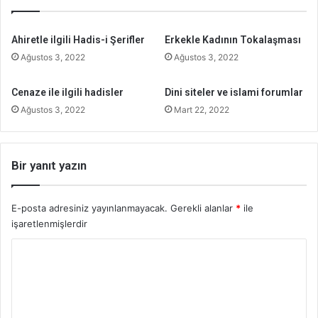
Ahiretle ilgili Hadis-i Şerifler
Erkekle Kadının Tokalaşması
Ağustos 3, 2022
Ağustos 3, 2022
Cenaze ile ilgili hadisler
Dini siteler ve islami forumlar
Ağustos 3, 2022
Mart 22, 2022
Bir yanıt yazın
E-posta adresiniz yayınlanmayacak.
Gerekli alanlar
*
ile
işaretlenmişlerdir
Y
o
r
u