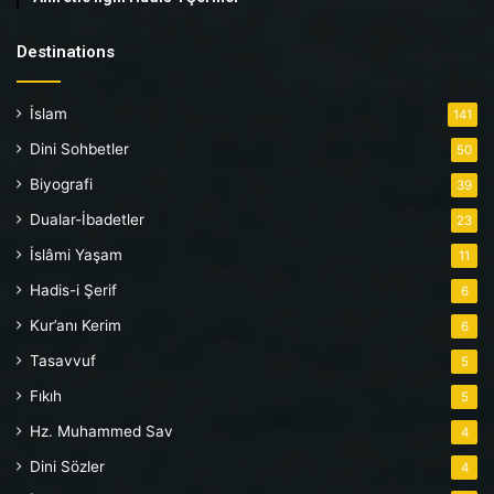
Destinations
İslam
141
Dini Sohbetler
50
Biyografi
39
Dualar-İbadetler
23
İslâmi Yaşam
11
Hadis-i Şerif
6
Kur’anı Kerim
6
Tasavvuf
5
Fıkıh
5
Hz. Muhammed Sav
4
Dini Sözler
4