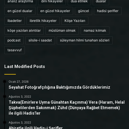
analiz araştırma
dini hikayeler
dua etmek
dualar
en güzel dualar
en güzel hikayeler
güncel
hadisi şerifler
ibadetler
ibretlik hikayeler
Köşe Yazıları
köşe yazıları alıntılar
müslüman olmak
namaz kılmak
podcast
silsile-i saadat
süleyman hilmi tunahan sözleri
tasavvuf
Last Modified Posts
Ocak 27, 2026
Seyahat Fotoğrafçılığına Baktığımızda Gördüklerimiz
Ağustos 3, 2022
Takva(Emirlere Uyma Günahtan Kaçınma) Vera (Haram, Helal
Şüphelilerden Sakınmak) Zühd (Dünyaya Rağbet Etmemek)
ile ilgili Hadis’ler
Ağustos 3, 2022
Ahiretle ilgili Hadis-i Şerifler