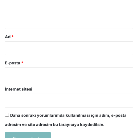
m
*
Ad
*
E-posta
*
İnternet sitesi
Daha sonraki yorumlarımda kullanılması için adım, e-posta
adresim ve site adresim bu tarayıcıya kaydedilsin.