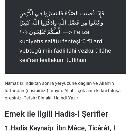
فَإِذَا قُضِيَتِ الصَّلَاةُ فَانتَشِرُوا فِي الْأَرْضِ
وَابْتَغُوا مِن فَضْلِ اللَّهِ وَاذْكُرُوا اللَّهَ كَثِيرًا
لَّعَلَّكُمْ تُفْلِحُونَ ﴿١٠ —> Fe izâ
kudiyetıs salâtu fenteşirû fîl ardı
vebtegû min fadlillâhi vezkurûllâhe
kesîran leallekum tuflihûn
Namaz kılındıktan sonra yeryüzüne dağılın ve Allah’ın
lütfundan (nasibinizi) arayın. Allah’ı çok anın ki kurtuluşa
eresiniz. Tefsir: Elmalılı Hamdi Yazır
Emek ile ilgili Hadis-i Şerifler
1.Hadis Kaynağı: İbn Mâce, Ticârât, I