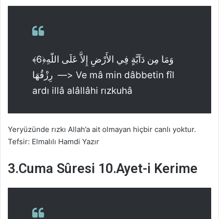
﴾6﴿وَمَا مِن دَآبَّةٍ فِي الأَرْضِ إِلاَّ عَلَى اللّهِ
رِزْقُهَا —> Ve mâ min dâbbetin fîl
ardı illâ alâllâhi rızkuhâ
Yeryüzünde rızkı Allah’a ait olmayan hiçbir canlı yoktur.
Tefsir: Elmalılı Hamdi Yazır
3.Cuma Sûresi 10.Ayet-i Kerime