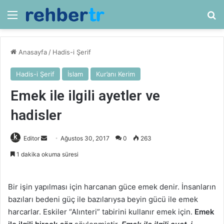
Menü
Ar
Anasayfa
/
Hadis-i Şerif
Hadis-i Şerif
İslam
Kur’anı Kerim
Emek ile ilgili ayetler ve
hadisler
Bir
Editor
Ağustos 30, 2017
0
263
e-
1 dakika okuma süresi
posta
göndermek
Bir işin yapılması için harcanan güce emek denir. İnsanların
bazıları bedeni güç ile bazılarıysa beyin gücü ile emek
harcarlar. Eskiler “Alınteri” tabirini kullanır emek için.
Emek