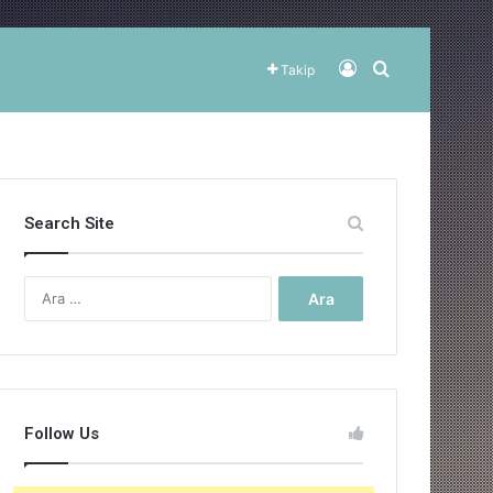
Kayıt Ol
Arama yap ..
Takip
Search Site
Arama:
Follow Us