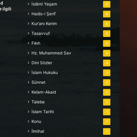
hd
İslâmi Yaşam
11
ilgili
Hadis-i Şerif
6
Kur’anı Kerim
6
Tasavvuf
5
Fıkıh
5
Hz. Muhammed Sav
4
Dini Sözler
4
İslam Hukuku
3
Sünnet
3
Kelam-Akaid
2
Talebe
1
İslam Tarihi
1
Konu
1
İlmihal
1