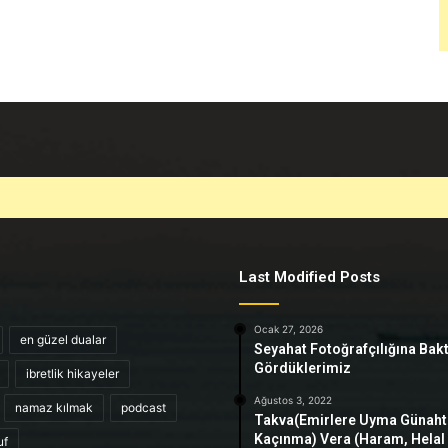
Last Modified Posts
Ocak 27, 2026
en güzel dualar
Seyahat Fotoğrafçılığına Bak
Gördüklerimiz
ibretlik hikayeler
Ağustos 3, 2022
namaz kılmak
podcast
Takva(Emirlere Uyma Günah
Kaçınma) Vera (Haram, Helal
uf