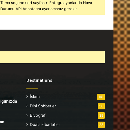
Tema seçenekleri sayfası> Entegrasyonlar'da Hava
Durumu API Anahtarını ayarlamanız gerekir.
Destinations
İslam
141
tığımızda
Dini Sohbetler
50
Biyografi
39
tan
Dualar-İbadetler
23