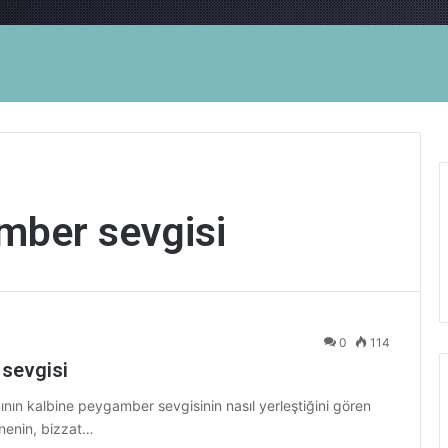
mber sevgisi
0
114
 sevgisi
ın kalbine peygamber sevgisinin nasıl yerleştiğini gören
nnenin, bizzat…