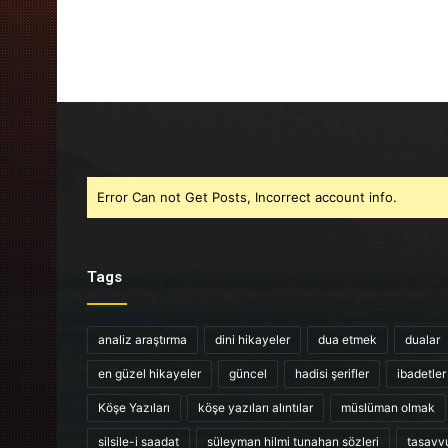
Error Can not Get Posts, Incorrect account info.
Tags
analiz araştırma
dini hikayeler
dua etmek
dualar
en güzel hikayeler
güncel
hadisi şerifler
ibadetler
Köşe Yazıları
köşe yazıları alıntılar
müslüman olmak
silsile-i saadat
süleyman hilmi tunahan sözleri
tasavv