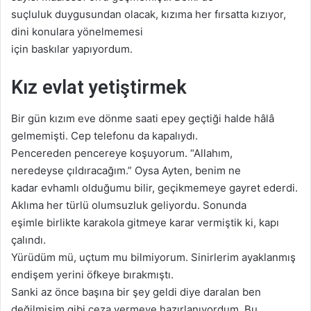
suçluluk duygusundan olacak, kızıma her fırsatta kızıyor,
dini konulara yönelmemesi
için baskılar yapıyordum.
Kız evlat yetiştirmek
Bir gün kızım eve dönme saati epey geçtiği halde hâlâ
gelmemişti. Cep telefonu da kapalıydı.
Pencereden pencereye koşuyorum. “Allahım,
neredeyse çıldıracağım.” Oysa Ayten, benim ne
kadar evhamlı olduğumu bilir, geçikmemeye gayret ederdi.
Aklıma her türlü olumsuzluk geliyordu. Sonunda
eşimle birlikte karakola gitmeye karar vermiştik ki, kapı
çalındı.
Yürüdüm mü, uçtum mu bilmiyorum. Sinirlerim ayaklanmış
endişem yerini öfkeye bırakmıştı.
Sanki az önce başına bir şey geldi diye daralan ben
değilmişim gibi ceza vermeye hazırlanıyordum. Bu