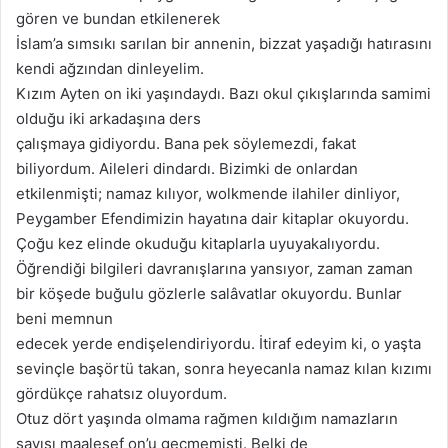
gören ve bundan etkilenerek
İslam’a sımsıkı sarılan bir annenin, bizzat yaşadığı hatırasını
kendi ağzından dinleyelim.
Kızım Ayten on iki yaşındaydı. Bazı okul çıkışlarında samimi
olduğu iki arkadaşına ders
çalışmaya gidiyordu. Bana pek söylemezdi, fakat
biliyordum. Aileleri dindardı. Bizimki de onlardan
etkilenmişti; namaz kılıyor, wolkmende ilahiler dinliyor,
Peygamber Efendimizin hayatına dair kitaplar okuyordu.
Çoğu kez elinde okuduğu kitaplarla uyuyakalıyordu.
Öğrendiği bilgileri davranışlarına yansıyor, zaman zaman
bir köşede buğulu gözlerle salâvatlar okuyordu. Bunlar
beni memnun
edecek yerde endişelendiriyordu. İtiraf edeyim ki, o yaşta
sevinçle başörtü takan, sonra heyecanla namaz kılan kızımı
gördükçe rahatsız oluyordum.
Otuz dört yaşında olmama rağmen kıldığım namazların
sayısı maalesef on’u geçmemişti. Belki de