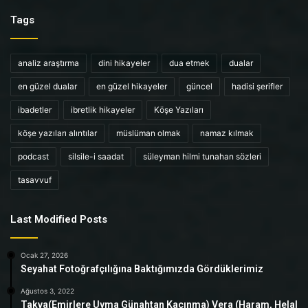
Tags
analiz araştırma
dini hikayeler
dua etmek
dualar
en güzel dualar
en güzel hikayeler
güncel
hadisi şerifler
ibadetler
ibretlik hikayeler
Köşe Yazıları
köşe yazıları alıntılar
müslüman olmak
namaz kılmak
podcast
silsile-i saadat
süleyman hilmi tunahan sözleri
tasavvuf
Last Modified Posts
Ocak 27, 2026
Seyahat Fotoğrafçılığına Baktığımızda Gördüklerimiz
Ağustos 3, 2022
Takva(Emirlere Uyma Günahtan Kaçınma) Vera (Haram, Helal