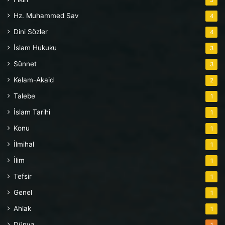
Hz. Muhammed Sav
4
Dini Sözler
4
İslam Hukuku
3
Sünnet
3
Kelam-Akaid
2
Talebe
1
İslam Tarihi
1
Konu
1
İlmihal
1
İlim
1
Tefsir
1
Genel
1
Ahlak
1
Dünya
1