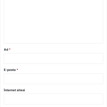
o
r
u
m
*
Ad
*
E-posta
*
İnternet sitesi