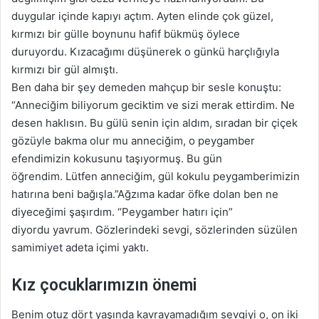
duygular içinde kapıyı açtım. Ayten elinde çok güzel,
kırmızı bir gülle boynunu hafif bükmüş öylece
duruyordu. Kızacağımı düşünerek o günkü harçlığıyla
kırmızı bir gül almıştı.
Ben daha bir şey demeden mahçup bir sesle konuştu:
“Anneciğim biliyorum geciktim ve sizi merak ettirdim. Ne
desen haklısın. Bu gülü senin için aldım, sıradan bir çiçek
gözüyle bakma olur mu anneciğim, o peygamber
efendimizin kokusunu taşıyormuş. Bu gün
öğrendim. Lütfen anneciğim, gül kokulu peygamberimizin
hatırına beni bağışla.”Ağzıma kadar öfke dolan ben ne
diyeceğimi şaşırdım. “Peygamber hatırı için”
diyordu yavrum. Gözlerindeki sevgi, sözlerinden süzülen
samimiyet adeta içimi yaktı.
Kız çocuklarımızın önemi
Benim otuz dört yaşında kavrayamadığım sevgiyi o, on iki