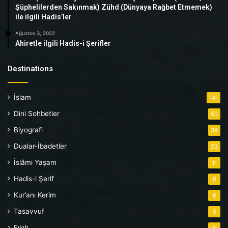
Şüphelilerden Sakınmak) Zühd (Dünyaya Rağbet Etmemek)
ile ilgili Hadis’ler
Ağustos 3, 2022
Ahiretle ilgili Hadis-i Şerifler
Destinations
İslam
141
Dini Sohbetler
50
Biyografi
39
Dualar-İbadetler
23
İslâmi Yaşam
11
Hadis-i Şerif
6
Kur’anı Kerim
6
Tasavvuf
5
Fıkıh
5