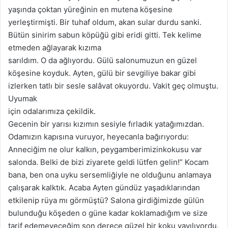
yaşında çoktan yüreğinin en mutena köşesine
yerleştirmişti. Bir tuhaf oldum, akan sular durdu sanki.
Bütün sinirim sabun köpüğü gibi eridi gitti. Tek kelime
etmeden ağlayarak kızıma
sarıldım. O da ağlıyordu. Gülü salonumuzun en güzel
köşesine koyduk. Ayten, gülü bir sevgiliye bakar gibi
izlerken tatlı bir sesle salâvat okuyordu. Vakit geç olmuştu.
Uyumak
için odalarımıza çekildik.
Gecenin bir yarısı kızımın sesiyle fırladık yatağımızdan.
Odamızın kapısına vuruyor, heyecanla bağırıyordu:
Anneciğim ne olur kalkın, peygamberimizinkokusu var
salonda. Belki de bizi ziyarete geldi lütfen gelin!” Kocam
bana, ben ona uyku sersemliğiyle ne olduğunu anlamaya
çalışarak kalktık. Acaba Ayten gündüz yaşadıklarından
etkilenip rüya mı görmüştü? Salona girdiğimizde gülün
bulunduğu köşeden o güne kadar koklamadığım ve size
tarif edemeyeceğim son derece güzel bir koku yayılıyordu.