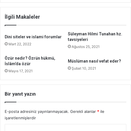
İlgili Makaleler
Süleyman Hilmi Tunahan hz.
Dini siteler ve islami forumlar
tavsiyeleri
Mart 22, 2022
Ağustos 25, 2021
Özür nedir? Özrün hükmü,
Müslüman nasıl vefat eder?
İslâm’da özür
Şubat 10, 2021
Mayıs 17, 2021
Bir yanıt yazın
E-posta adresiniz yayınlanmayacak.
Gerekli alanlar
*
ile
işaretlenmişlerdir
Y