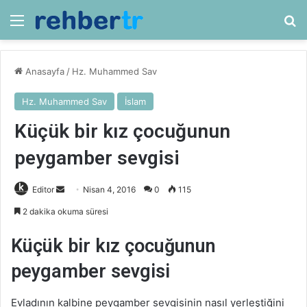
Menü
Ar
Anasayfa
/
Hz. Muhammed Sav
Hz. Muhammed Sav
İslam
Küçük bir kız çocuğunun
peygamber sevgisi
Bir
Editor
Nisan 4, 2016
0
115
e-
2 dakika okuma süresi
posta
göndermek
Küçük bir kız çocuğunun
peygamber sevgisi
Evladının kalbine peygamber sevgisinin nasıl yerleştiğini