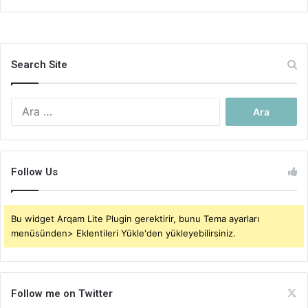
Search Site
Arama:
Follow Us
Bu widget Arqam Lite Plugin gerektirir, bunu Tema ayarları
menüsünden> Eklentileri Yükle'den yükleyebilirsiniz.
Follow me on Twitter