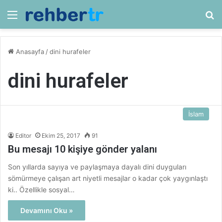
Menü
Ar
Anasayfa
/
dini hurafeler
dini hurafeler
İslam
Editor
Ekim 25, 2017
91
Bu mesajı 10 kişiye gönder yalanı
Son yıllarda sayıya ve paylaşmaya dayalı dini duyguları
sömürmeye çalışan art niyetli mesajlar o kadar çok yaygınlaştı
ki.. Özellikle sosyal…
Devamını Oku »