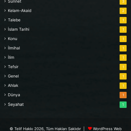
Sünnet
3
Kelam-Akaid
2
Talebe
1
İslam Tarihi
1
Konu
1
İlmihal
1
İlim
1
Tefsir
1
Genel
1
Ahlak
1
Dünya
1
Seyahat
1
© Telif Hakkı 2026, Tüm Hakları Saklıdır |
WordPress Web