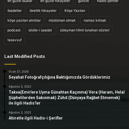
en güzel dualar
en güzel hikayeler
güncel
hadisi şerifler
ibadetler
ibretlik hikayeler
Köşe Yazıları
köşe yazıları alıntılar
müslüman olmak
namaz kılmak
podcast
silsile-i saadat
süleyman hilmi tunahan sözleri
tasavvuf
Last Modified Posts
Ocak 27, 2026
Seyahat Fotoğrafçılığına Baktığımızda Gördüklerimiz
Ağustos 3, 2022
Takva(Emirlere Uyma Günahtan Kaçınma) Vera (Haram, Helal
Şüphelilerden Sakınmak) Zühd (Dünyaya Rağbet Etmemek)
ile ilgili Hadis’ler
Ağustos 3, 2022
Ahiretle ilgili Hadis-i Şerifler