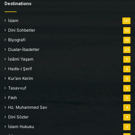
Destinations
İslam
141
Dini Sohbetler
50
Biyografi
39
Dualar-İbadetler
23
İslâmi Yaşam
11
Hadis-i Şerif
6
Kur’anı Kerim
6
Tasavvuf
5
Fıkıh
5
Hz. Muhammed Sav
4
Dini Sözler
4
İslam Hukuku
3