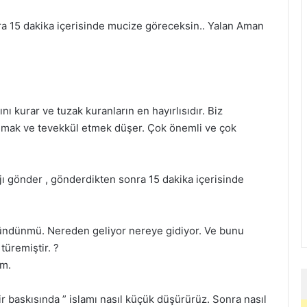
ra 15 dakika içerisinde mucize göreceksin.. Yalan Aman
ını kurar ve tuzak kuranların en hayırlısıdır. Biz
lmak ve tevekkül etmek düşer.
Çok önemli ve çok
jı gönder , gönderdikten sonra 15 dakika içerisinde
şündünmü. Nereden geliyor nereye gidiyor. Ve bunu
üremiştir. ?
im.
ir baskısında ” islamı nasıl küçük düşürürüz. Sonra nasıl