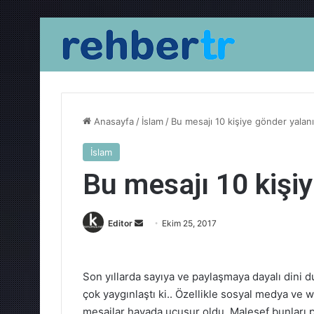
Anasayfa
/
İslam
/
Bu mesajı 10 kişiye gönder yalanı
İslam
Bu mesajı 10 kişi
Bir
Editor
Ekim 25, 2017
e-
posta
göndermek
Son yıllarda sayıya ve paylaşmaya dayalı dini d
çok yaygınlaştı ki.. Özellikle sosyal medya ve
mesajlar havada uçuşur oldu. Malesef bunları 