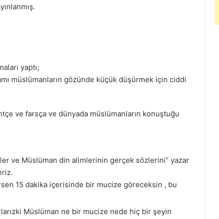
ayınlanmış.
maları yaptı;
amı müslümanların gözünde küçük düşürmek için ciddi
intçe ve farsça ve dünyada müslümanların konuştuğu
ler ve Müslüman din alimlerinin gerçek sözlerini” yazar
riz.
sen 15 dakika içerisinde bir mucize göreceksin , bu
rlarızki Müslüman ne bir mucize nede hiç bir şeyin