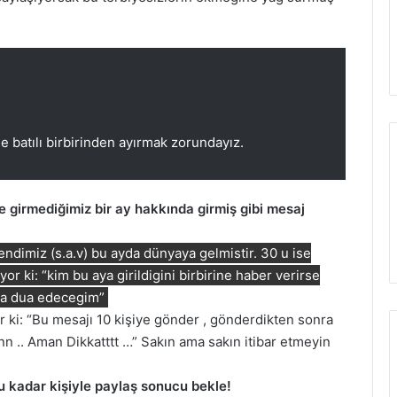
le batılı birbirinden ayırmak zorundayız.
re girmediğimiz bir ay hakkında girmiş gibi mesaj
ndimiz (s.a.v) bu ayda dünyaya gelmistir. 30 u ise
r ki: “kim bu aya girildigini birbirine haber verirse
aha dua edecegim”
 ki: “
Bu mesajı 10 kişiye gönder , gönderdikten sonra
nn .. Aman Dikkatttt …” Sakın ama sakın itibar etmeyin
şu kadar kişiyle paylaş sonucu bekle!