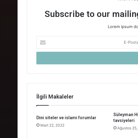
Subscribe to our mailing
Lorem ipsum dol
E-
Posta
adresinizi
giriniz
İlgili Makaleler
Süleyman Hi
Dini siteler ve islami forumlar
tavsiyeleri
Mart 22, 2022
Ağustos 25,