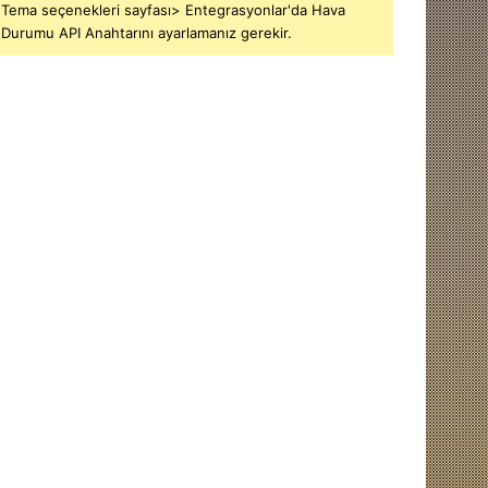
Tema seçenekleri sayfası> Entegrasyonlar'da Hava
Durumu API Anahtarını ayarlamanız gerekir.