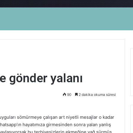
ye gönder yalanı
90
2 dakika okuma süresi
uyguları sömürmeye çalışan art niyetli mesajlar o kadar
 whatsapp’ın hayatımıza girmesinden sonra yalan yanlış
paylaşıyorsak bu terbiyesizlerin ekmeğine yağ sürmüş