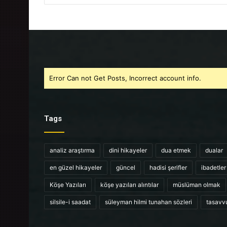
Error Can not Get Posts, Incorrect account info.
Tags
analiz araştırma
dini hikayeler
dua etmek
dualar
en güzel hikayeler
güncel
hadisi şerifler
ibadetler
Köşe Yazıları
köşe yazıları alıntılar
müslüman olmak
silsile-i saadat
süleyman hilmi tunahan sözleri
tasavv