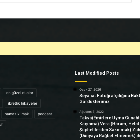
Last Modified Posts
Ocak 27, 2026
en güzel dualar
Seyahat Fotoğrafçılığına Bak
Gördüklerimiz
ibretlik hikayeler
Ağustos 3, 2022
namaz kılmak
podcast
Takva(Emirlere Uyma Günah
Kaçınma) Vera (Haram, Helal
uf
Şüphelilerden Sakınmak) Zü
(Dünyaya Rağbet Etmemek) ile 