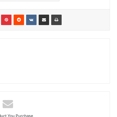
Tumblr
Pinterest
Reddit
VKontakte
E-Posta ile paylaş
Yazdır
duct You Purchase