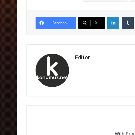
LinkedIn
Facebook
X
Editor
With Pro