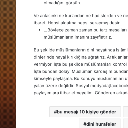
olmadığını görsün.
Ve anlasınki ne kur’andan ne hadislerden ve ne
ibaret. Hepsi aldatma hepsi serapmış desin.
⚊Böylece zaman zaman bu tarz mesajları t
müslümanların imanını zayıflatırız.
Bu şekilde müslümanların dini hayatında islâmi
dinlerinde hayal kırıklığına uğratırız. Artık anl
vermiyor.
İşte bu şekilde müslümanları kontrol al
İşte bundan dolayı Müslüman kardeşim bundan 
kimseyle paylaşma.
Bu konuyu müslümanları uya
yalan üzere değildir. Sosyal medyada[facebook,
paylaşımlara itibar etmeyelim. Gönderen arkada
bu mesajı 10 kişiye gönder
dini hurafeler