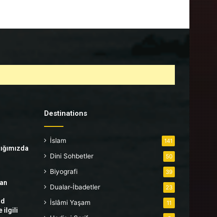
Destinations
İslam
141
tığımızda
Dini Sohbetler
50
Biyografi
39
tan
Dualar-İbadetler
23
hd
İslâmi Yaşam
11
ilgili