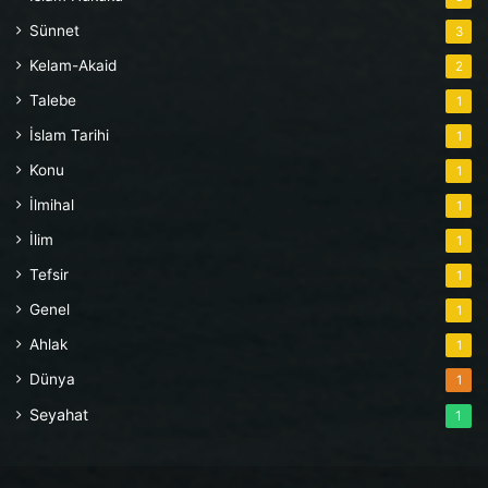
Sünnet
3
Kelam-Akaid
2
Talebe
1
İslam Tarihi
1
Konu
1
İlmihal
1
İlim
1
Tefsir
1
Genel
1
Ahlak
1
Dünya
1
Seyahat
1