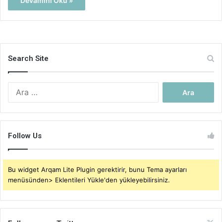
Devamını Oku »
Search Site
Arama:
Follow Us
Bu widget Arqam Lite Plugin gerektirir, bunu Tema ayarları
menüsünden> Eklentileri Yükle'den yükleyebilirsiniz.