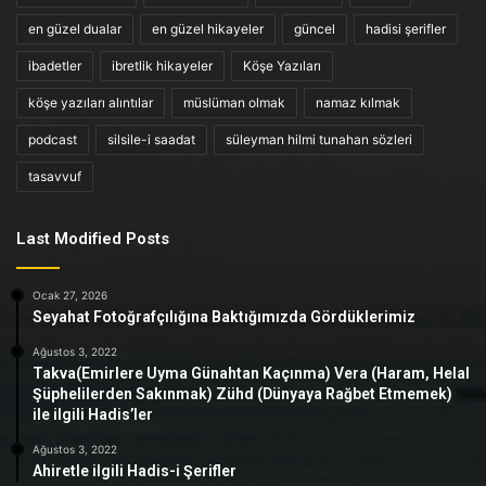
en güzel dualar
en güzel hikayeler
güncel
hadisi şerifler
ibadetler
ibretlik hikayeler
Köşe Yazıları
köşe yazıları alıntılar
müslüman olmak
namaz kılmak
podcast
silsile-i saadat
süleyman hilmi tunahan sözleri
tasavvuf
Last Modified Posts
Ocak 27, 2026
Seyahat Fotoğrafçılığına Baktığımızda Gördüklerimiz
Ağustos 3, 2022
Takva(Emirlere Uyma Günahtan Kaçınma) Vera (Haram, Helal
Şüphelilerden Sakınmak) Zühd (Dünyaya Rağbet Etmemek)
ile ilgili Hadis’ler
Ağustos 3, 2022
Ahiretle ilgili Hadis-i Şerifler