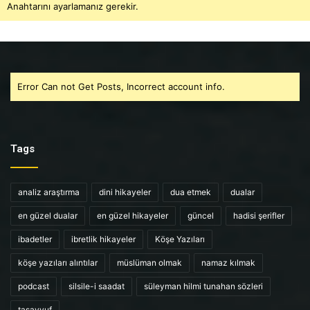
Anahtarını ayarlamanız gerekir.
Error Can not Get Posts, Incorrect account info.
Tags
analiz araştırma
dini hikayeler
dua etmek
dualar
en güzel dualar
en güzel hikayeler
güncel
hadisi şerifler
ibadetler
ibretlik hikayeler
Köşe Yazıları
köşe yazıları alıntılar
müslüman olmak
namaz kılmak
podcast
silsile-i saadat
süleyman hilmi tunahan sözleri
tasavvuf