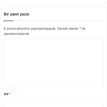
Bir yanıt yazın
E-posta adresiniz yayınlanmayacak.
Gerekli alanlar
*
ile
işaretlenmişlerdir
Y
o
r
u
m
*
Ad
*