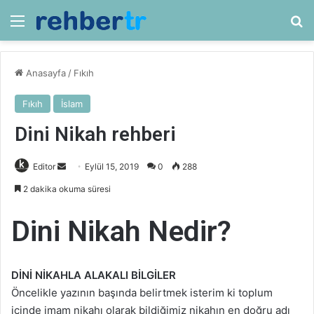
Menü
Ar
Anasayfa
/
Fıkıh
Fıkıh
İslam
Dini Nikah rehberi
Bir
Editor
Eylül 15, 2019
0
288
e-
2 dakika okuma süresi
posta
göndermek
Dini Nikah Nedir?
DİNİ NİKAHLA ALAKALI BİLGİLER
Öncelikle yazının başında belirtmek isterim ki toplum
içinde imam nikahı olarak bildiğimiz nikahın en doğru adı