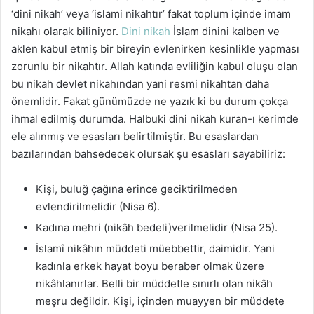
‘dini nikah’ veya ‘islami nikahtır’ fakat toplum içinde imam
nikahı olarak biliniyor.
Dini nikah
İslam dinini kalben ve
aklen kabul etmiş bir bireyin evlenirken kesinlikle yapması
zorunlu bir nikahtır. Allah katında evliliğin kabul oluşu olan
bu nikah devlet nikahından yani resmi nikahtan daha
önemlidir. Fakat günümüzde ne yazık ki bu durum çokça
ihmal edilmiş durumda. Halbuki dini nikah kuran-ı kerimde
ele alınmış ve esasları belirtilmiştir. Bu esaslardan
bazılarından bahsedecek olursak şu esasları sayabiliriz:
Kişi, buluğ çağına erince geciktirilmeden
evlendirilmelidir (Nisa 6).
Kadına mehri (nikâh bedeli)verilmelidir (Nisa 25).
İslamî nikâhın müddeti müebbettir, daimidir. Yani
kadınla erkek hayat boyu beraber olmak üzere
nikâhlanırlar. Belli bir müddetle sınırlı olan nikâh
meşru değildir. Kişi, içinden muayyen bir müddete