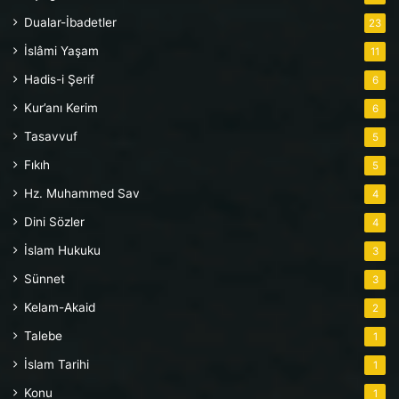
Dualar-İbadetler
23
İslâmi Yaşam
11
Hadis-i Şerif
6
Kur’anı Kerim
6
Tasavvuf
5
Fıkıh
5
Hz. Muhammed Sav
4
Dini Sözler
4
İslam Hukuku
3
Sünnet
3
Kelam-Akaid
2
Talebe
1
İslam Tarihi
1
Konu
1