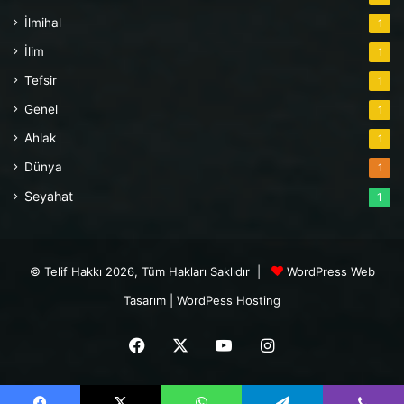
İlmihal
1
İlim
1
Tefsir
1
Genel
1
Ahlak
1
Dünya
1
Seyahat
1
© Telif Hakkı 2026, Tüm Hakları Saklıdır |
WordPress Web
Tasarım
|
WordPess Hosting
Facebook
X
YouTube
Instagram