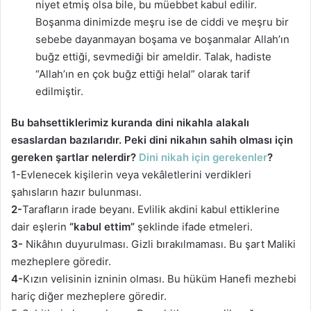
niyet etmiş olsa bile, bu müebbet kabul edilir.
Boşanma dinimizde meşru ise de ciddi ve meşru bir
sebebe dayanmayan boşama ve boşanmalar Allah’ın
buğz ettiği, sevmediği bir ameldir. Talak, hadiste
“Allah’ın en çok buğz ettiği helal” olarak tarif
edilmiştir.
Bu bahsettiklerimiz kuranda dini nikahla alakalı
esaslardan bazılarıdır. Peki dini nikahın sahih olması için
gereken şartlar nelerdir?
Dini nikah için gerekenler
?
1-Evlenecek kişilerin veya vekâletlerini verdikleri
şahısların hazır bulunması.
2-
Tarafların irade beyanı. Evlilik akdini kabul ettiklerine
dair eşlerin
“kabul ettim”
şeklinde ifade etmeleri.
3-
Nikâhın duyurulması. Gizli bırakılmaması. Bu şart Maliki
mezheplere göredir.
4-
Kızın velisinin izninin olması. Bu hüküm Hanefi mezhebi
hariç diğer mezheplere göredir.