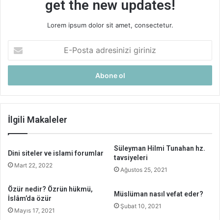
get the new updates!
Lorem ipsum dolor sit amet, consectetur.
E-
Posta
adresinizi
giriniz
İlgili Makaleler
Süleyman Hilmi Tunahan hz.
Dini siteler ve islami forumlar
tavsiyeleri
Mart 22, 2022
Ağustos 25, 2021
Özür nedir? Özrün hükmü,
Müslüman nasıl vefat eder?
İslâm’da özür
Şubat 10, 2021
Mayıs 17, 2021