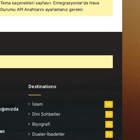
Tema seçenekleri sayfası> Entegrasyonlar'da Hava
Durumu API Anahtarını ayarlamanız gerekir.
Destinations
İslam
141
tığımızda
Dini Sohbetler
50
Biyografi
39
tan
Dualar-İbadetler
23