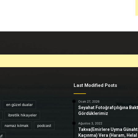
Last Modified Posts
Ocak 27, 2026
en güzel dualar
Seyahat Fotoğrafçılığına Bak
Gördüklerimiz
ibretlik hikayeler
Ağustos 3, 2022
namaz kılmak
podcast
Takva(Emirlere Uyma Günah
Kaçınma) Vera (Haram, Helal
uf