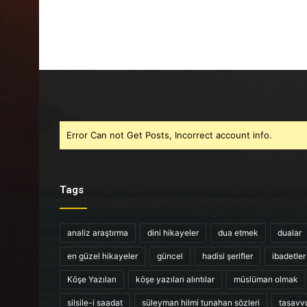
Error Can not Get Posts, Incorrect account info.
Tags
analiz araştırma
dini hikayeler
dua etmek
dualar
en güzel hikayeler
güncel
hadisi şerifler
ibadetler
Köşe Yazıları
köşe yazıları alıntılar
müslüman olmak
silsile-i saadat
süleyman hilmi tunahan sözleri
tasavv