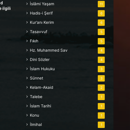
hd
İslâmi Yaşam
11
ilgili
Hadis-i Şerif
6
Kur’anı Kerim
6
Tasavvuf
5
Fıkıh
5
Hz. Muhammed Sav
4
Dini Sözler
4
İslam Hukuku
3
Sünnet
3
Kelam-Akaid
2
Talebe
1
İslam Tarihi
1
Konu
1
İlmihal
1