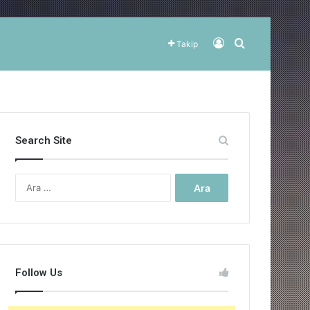
Kayıt Ol
Arama yap ..
Takip
Search Site
Arama:
Follow Us