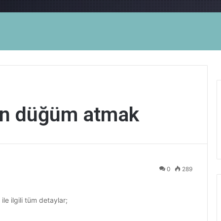
rken düğüm atmak
0
289
ile ilgili tüm detaylar;