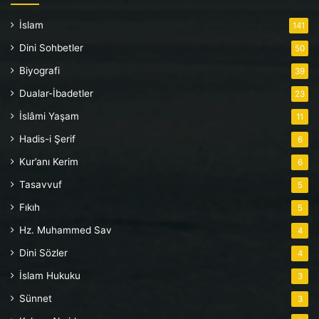
İslam
141
Dini Sohbetler
50
Biyografi
39
Dualar-İbadetler
23
İslâmi Yaşam
11
Hadis-i Şerif
6
Kur’anı Kerim
6
Tasavvuf
5
Fıkıh
5
Hz. Muhammed Sav
4
Dini Sözler
4
İslam Hukuku
3
Sünnet
3