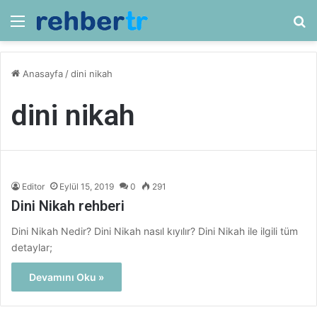
Menü
Ar
Anasayfa
/
dini nikah
dini nikah
Editor
Eylül 15, 2019
0
291
Dini Nikah rehberi
Dini Nikah Nedir? Dini Nikah nasıl kıyılır? Dini Nikah ile ilgili tüm
detaylar;
Devamını Oku »