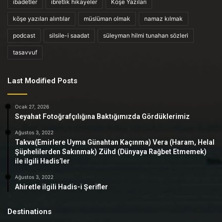
ibadetler
ibretlik hikayeler
Köşe Yazıları
köşe yazıları alıntılar
müslüman olmak
namaz kılmak
podcast
silsile-i saadat
süleyman hilmi tunahan sözleri
tasavvuf
Last Modified Posts
Ocak 27, 2026
Seyahat Fotoğrafçılığına Baktığımızda Gördüklerimiz
Ağustos 3, 2022
Takva(Emirlere Uyma Günahtan Kaçınma) Vera (Haram, Helal
Şüphelilerden Sakınmak) Zühd (Dünyaya Rağbet Etmemek)
ile ilgili Hadis’ler
Ağustos 3, 2022
Ahiretle ilgili Hadis-i Şerifler
Destinations