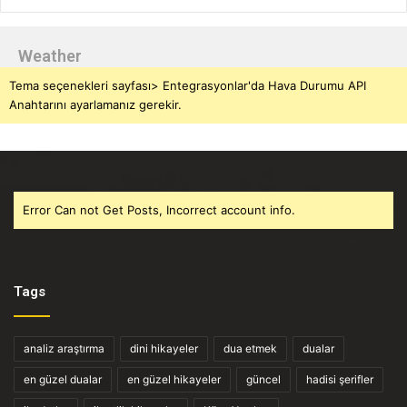
Weather
Tema seçenekleri sayfası> Entegrasyonlar'da Hava Durumu API
Anahtarını ayarlamanız gerekir.
Error Can not Get Posts, Incorrect account info.
Tags
analiz araştırma
dini hikayeler
dua etmek
dualar
en güzel dualar
en güzel hikayeler
güncel
hadisi şerifler