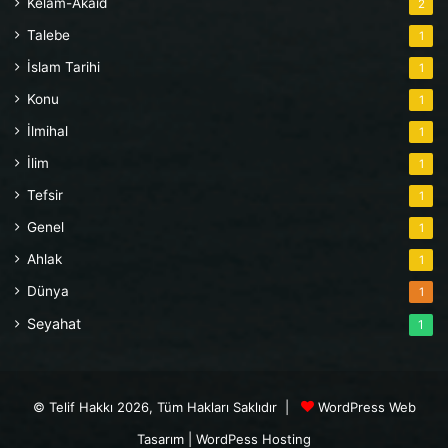
Kelam-Akaid
2
Talebe
1
İslam Tarihi
1
Konu
1
İlmihal
1
İlim
1
Tefsir
1
Genel
1
Ahlak
1
Dünya
1
Seyahat
1
© Telif Hakkı 2026, Tüm Hakları Saklıdır |
WordPress Web
Tasarım
|
WordPess Hosting