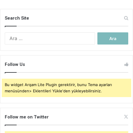
Search Site
Arama:
Follow Us
Bu widget Arqam Lite Plugin gerektirir, bunu Tema ayarları
menüsünden> Eklentileri Yükle'den yükleyebilirsiniz.
Follow me on Twitter