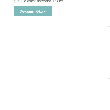
gücü ile emek harcarlar. Eskiler…
Devamını Oku »