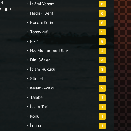
hd
İslâmi Yaşam
11
ilgili
Hadis-i Şerif
6
Kur’anı Kerim
6
Tasavvuf
5
Fıkıh
5
Hz. Muhammed Sav
4
Dini Sözler
4
İslam Hukuku
3
Sünnet
3
Kelam-Akaid
2
Talebe
1
İslam Tarihi
1
Konu
1
İlmihal
1