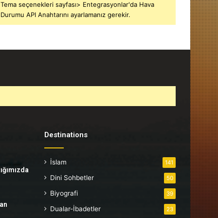
Tema seçenekleri sayfası> Entegrasyonlar'da Hava
Durumu API Anahtarını ayarlamanız gerekir.
Destinations
İslam
141
tığımızda
Dini Sohbetler
50
Biyografi
39
tan
Dualar-İbadetler
23