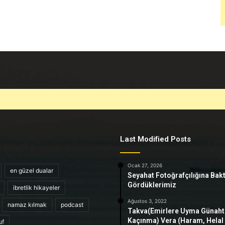
Last Modified Posts
Ocak 27, 2026
en güzel dualar
Seyahat Fotoğrafçılığına Bak
Gördüklerimiz
ibretlik hikayeler
Ağustos 3, 2022
namaz kılmak
podcast
Takva(Emirlere Uyma Günah
Kaçınma) Vera (Haram, Helal
uf