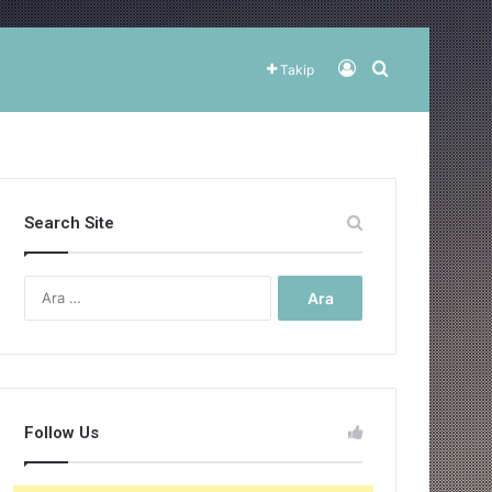
Kayıt Ol
Arama yap ..
Takip
Search Site
Arama:
Follow Us