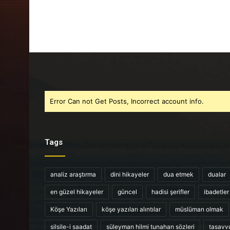
Error Can not Get Posts, Incorrect account info.
Tags
analiz araştırma
dini hikayeler
dua etmek
dualar
en güzel hikayeler
güncel
hadisi şerifler
ibadetler
Köşe Yazıları
köşe yazıları alıntılar
müslüman olmak
silsile-i saadat
süleyman hilmi tunahan sözleri
tasavv