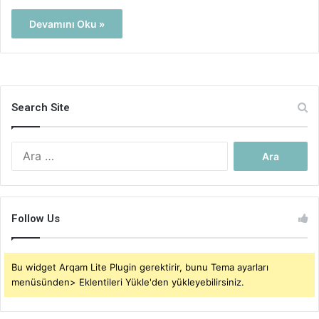
Devamını Oku »
Search Site
Arama:
Follow Us
Bu widget Arqam Lite Plugin gerektirir, bunu Tema ayarları
menüsünden> Eklentileri Yükle'den yükleyebilirsiniz.