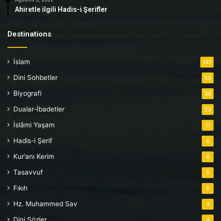
Ahiretle ilgili Hadis-i Şerifler
Destinations
İslam
141
Dini Sohbetler
50
Biyografi
39
Dualar-İbadetler
23
İslâmi Yaşam
11
Hadis-i Şerif
6
Kur’anı Kerim
6
Tasavvuf
5
Fıkıh
5
Hz. Muhammed Sav
4
Dini Sözler
4