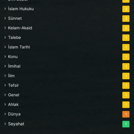
İslam Hukuku
3
Sünnet
3
Kelam-Akaid
2
Talebe
1
İslam Tarihi
1
Konu
1
İlmihal
1
İlim
1
Tefsir
1
Genel
1
Ahlak
1
Dünya
1
Seyahat
1