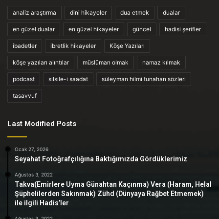
analiz araştırma
dini hikayeler
dua etmek
dualar
en güzel dualar
en güzel hikayeler
güncel
hadisi şerifler
ibadetler
ibretlik hikayeler
Köşe Yazıları
köşe yazıları alıntılar
müslüman olmak
namaz kılmak
podcast
silsile-i saadat
süleyman hilmi tunahan sözleri
tasavvuf
Last Modified Posts
Ocak 27, 2026
Seyahat Fotoğrafçılığına Baktığımızda Gördüklerimiz
Ağustos 3, 2022
Takva(Emirlere Uyma Günahtan Kaçınma) Vera (Haram, Helal
Şüphelilerden Sakınmak) Zühd (Dünyaya Rağbet Etmemek)
ile ilgili Hadis’ler
Ağustos 3, 2022