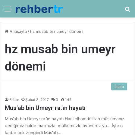
Menü
Ar
Anasayfa
/
hz musab bin umeyr dönemi
hz musab bin umeyr
dönemi
İslam
Editor
Şubat 3, 2017
0
145
Mus'ab bin Umeyr ra.'ın hayatı
Mus’ab bin Umeyr ra.’ın hayatı Hani elhamdülillah müslümanız
dediğimiz halde malımızla, mülkümüzle övünürüz ya… İşte o
kadar çok zengindi Mus’ab…