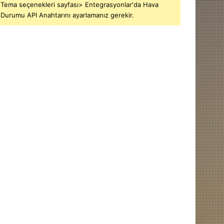
Tema seçenekleri sayfası> Entegrasyonlar'da Hava
Durumu API Anahtarını ayarlamanız gerekir.