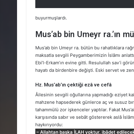
buyurmuşlardı.
Mus’ab bin Umeyr ra.’ın m
Mus’ab bin Umeyr ra. bütün bu rahatlıklara ra
maksatla sevgili Peygamberimizin İslâmı anlat
Ebi’l-Erkam’ın evine gitti. Resulullah sav’i gör
hayatı da birdenbire değişti. Eski servet ve zengi
Hz. Mus’ab’ın çektiği ezâ ve cefâ
Âilesinin sevgili oğullarına yapmadığı eziyet 
mahzene hapsederek günlerce aç ve susuz bırakt
tahammülü zor işkenceler yaptılar. Fakat Mus’a
karşısında sabır ve sebât göstererek aslâ İsl
haykırıyordu:
– Allahtan başka İLAH yoktur, ibâdet edilec