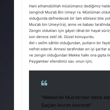
Hani elhamdülillah müslümanız dediğimiz hald
zengindi Mus’ab Bin Umeyr ra. Müslüman oldukta
olduğunda defnedecek bir tam elbisesi bile y
Mus’ab bin Umeyr(ra), anne ve babası tarafından
Zengin oldukları için gâyet râhat bir hayat sür
son derece zekî idi. Güzel konuşurdu.
Akl-ı selîm sâhibi olduğundan, putların bir fay
nefret ederdi. Annesi tarafından en iyi şartlar a
ve zengin olduğundan Mekke halkı ona gıpta il
Peygamber efendimiz sav. onun için;
“Mekke’de Mus’ab’dan daha zarî
Saçları kıvrım kıvrımdı”