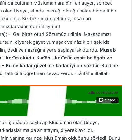
râfında bulunan Müslümanlara dîni anlatıyor, sohbet
n olan Üseyd, elinde mızrağı olduğu hâlde hiddetli bir
ü dinle Siz bize niçin geldiniz, insanları
nız buradan derhâl ayrılın!
ra); – Gel biraz otur! Sözümüzü dinle. Maksadımızı
ursun, diyerek gâyet yumuşak ve nâzik bir şekilde
din, dedi ve mızrağını yere saplayarak oturdu.
Mus’ab
n-ı kerîm okudu. Kur’ân-ı kerîm’in eşsiz belâgatı ve
 – Bu ne kadar güzel, ne kadar iyi bir sözdür. Bu dîne
 tatlı dilli öğretmen cevap verdi: -Lâ ilâhe illallah
ime-i şehâdeti söyleyip Müslüman olan Üseyd,
rkadaşlarıma da anlatayım, diyerek ayrıldı.
lesinin yanına varınca, Müslüman olduğunu söyledi. Bunu