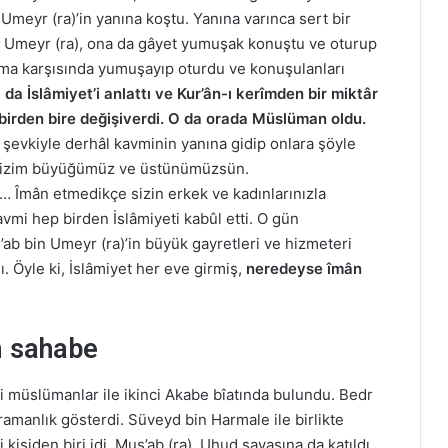
Umeyr (ra)’in yanına koştu. Yanına varınca sert bir
ir Umeyr (ra), ona da gâyet yumuşak konuştu ve oturup
uşma karşısında yumuşayıp oturdu ve konuşulanları
da İslâmiyet’i anlattı ve Kur’ân-ı kerîmden bir miktâr
birden bire değişiverdi. O da orada Müslüman oldu.
 şevkiyle derhâl kavminin yanına gidip onlara şöyle
n bizim büyüğümüz ve üstünümüzsün.
z… Îmân etmedikçe sizin erkek ve kadınlarınızla
i hep birden İslâmiyeti kabûl etti. O gün
ab bin Umeyr (ra)’in büyük gayretleri ve hizmeteri
ı. Öyle ki, İslâmiyet her eve girmiş,
neredeyse îmân
 sahabe
 müslümanlar ile ikinci Akabe bîatında bulundu. Bedr
amanlık gösterdi. Süveyd bin Harmale ile birlikte
kişiden biri idi. Mus’ab (ra), Uhud savaşına da katıldı.