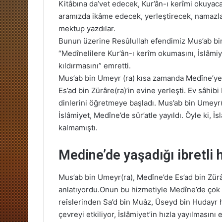
Kitâbına da’vet edecek, Kur’ân-ı kerîmi okuyaca
aramızda ikâme edecek, yerleştirecek, namazla
mektup yazdılar.
Bunun üzerine Resûlullah efendimiz Mus’ab bin
“Medînelilere Kur’ân-ı kerîm okumasını, İslâmiy
kıldırmasını” emretti.
Mus’ab bin Umeyr (ra) kısa zamanda Medîne’ye v
Es’ad bin Zürâre(ra)’in evine yerleşti. Ev sâhib
dinlerini öğretmeye başladı. Mus’ab bin Umeyr(
İslâmiyet, Medîne’de sür’atle yayıldı. Öyle ki,
kalmamıştı.
Medine’de yaşadığı ibretli 
Mus’ab bin Umeyr(ra), Medîne’de Es’ad bin Zürâr
anlatıyordu.Onun bu hizmetiyle Medîne’de çok
reîslerinden Sa’d bin Muâz, Üseyd bin Hudayr
çevreyi etkiliyor, İslâmiyet’in hızla yayılmasını 