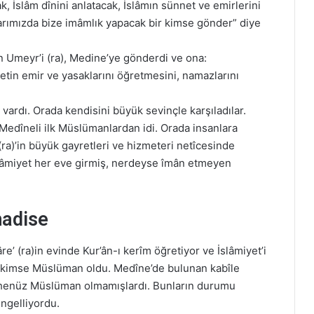
k, İslâm dînini anlatacak, İslâmın sünnet ve emirlerini
rımızda bize imâmlık yapacak bir kimse gönder” diye
 Umeyr’i (ra), Medine’ye gönderdi ve ona:
etin emir ve yasaklarını öğretmesini, namazlarını
ardı. Orada kendisini büyük sevinçle karşıladılar.
i Medîneli ilk Müslümanlardan idi. Orada insanlara
ra)’in büyük gayretleri ve hizmeteri netîcesinde
 İslâmiyet her eve girmiş, nerdeyse îmân etmeyen
hadise
e’ (ra)in evinde Kur’ân-ı kerîm öğretiyor ve İslâmiyet’i
 kimse Müslüman oldu. Medîne’de bulunan kabîle
 henüz Müslüman olmamışlardı. Bunların durumu
engelliyordu.