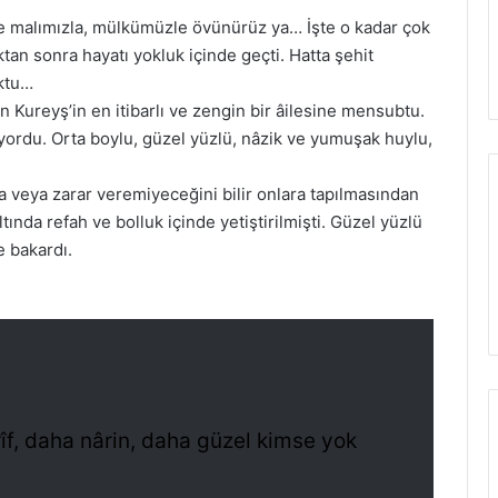
e malımızla, mülkümüzle övünürüz ya… İşte o kadar çok
n sonra hayatı yokluk içinde geçti. Hatta şehit
oktu…
 Kureyş’in en itibarlı ve zengin bir âilesine mensubtu.
üyordu. Orta boylu, güzel yüzlü, nâzik ve yumuşak huylu,
da veya zarar veremiyeceğini bilir onlara tapılmasından
ltında refah ve bolluk içinde yetiştirilmişti. Güzel yüzlü
e bakardı.
f, daha nârin, daha güzel kimse yok