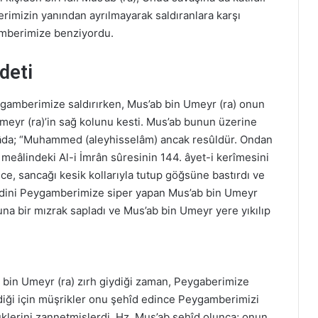
rimizin yanından ayrılmayarak saldıranlara karşı
gamberimize benziyordu.
deti
gamberimize saldırırken, Mus’ab bin Umeyr (ra) onun
 Umeyr (ra)’in sağ kolunu kesti. Mus’ab bunun üzerine
esnâda; “Muhammed (aleyhisselâm) ancak resûldür. Ondan
meâlindeki Al-i İmrân sûresinin 144. âyet-i kerîmesini
ince, sancağı kesik kollarıyla tutup göğsüne bastırdı ve
endini Peygamberimize siper yapan Mus’ab bin Umeyr
na bir mızrak sapladı ve Mus’ab bin Umeyr yere yıkılıp
 bin Umeyr (ra) zırh giydiği zaman, Peygaberimize
iği için müşrikler onu şehîd edince Peygamberimizi
klerini zannetmişlerdi. Hz. Mus’ab şehîd olunca; onun