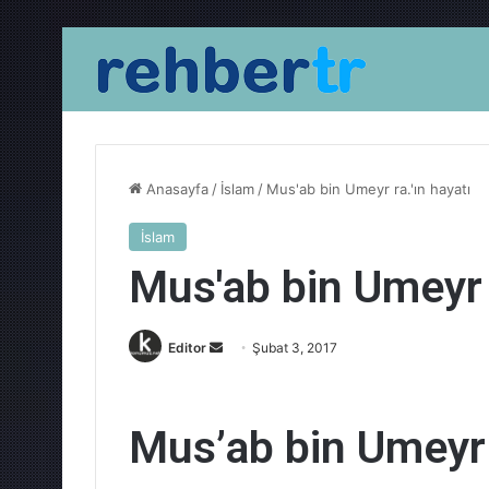
Anasayfa
/
İslam
/
Mus'ab bin Umeyr ra.'ın hayatı
İslam
Mus'ab bin Umeyr r
Bir
Editor
Şubat 3, 2017
e-
posta
göndermek
Mus’ab bin Umeyr r