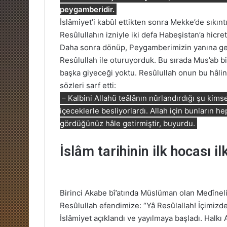
peygamberidir.
İslâmiyet’i kabûl ettikten sonra Mekke’de sıkın
Resûlullahın izniyle iki defa Habeşistan’a hicret 
Daha sonra dönüp, Peygamberimizin yanına geldi
Resûlullah ile oturuyorduk. Bu sırada Mus’ab b
başka giyeceği yoktu. Resûlullah onun bu hâlin
sözleri sarf etti:
– Kalbini Allahü teâlânın nûrlandırdığı şu kim
içeceklerle besliyorlardı. Allah için bunların he
gördüğünüz hâle getirmiştir, buyurdu.
İslâm tarihinin ilk hocası i
Birinci Akabe bî’atında Müslüman olan Medîneli
Resûlullah efendimize: “Yâ Resûlallah! İçimizde
İslâmiyet açıklandı ve yayılmaya başladı. Halkı 