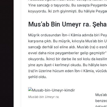
Yine sancağı o taşıyordu. Bu savaşta Peygambe
koyuyordu. İki zırh giyinmişti. Bu hâliyle Pey
Mus’ab Bin Umeyr ra. Şeha
Müşrik ordusundan İbn-i Kâmia adında biri Pey
karşısına çıktı. Bu müşrik, kılıcıyla Mus’ab bin
sancağı derhâl sol eline aldı. Mus’ab (ra) o 
evvel daha nice peygamberler gelip geçmiştir” 
okuyordu. İkinci bir darbe ile sol kolu da kesil
yine aynı âyet-i kerîmeyi okudu. Bu hâliyle k
(ra)’in üzerine hücum eden İbn-i Kâmia, vücûdu
şehîd oldu.
Mus’ab
Mus’ab bin Umeyr ra.
benzed
ödürdü