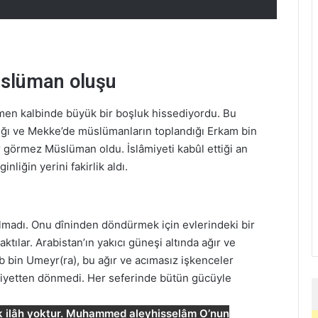
üslüman oluşu
ğmen kalbinde büyük bir boşluk hissediyordu. Bu
tığı ve Mekke’de müslümanların toplandığı Erkam bin
ür görmez Müslüman oldu. İslâmiyeti kabûl ettiği an
nliğin yerini fakirlik aldı.
kalmadı. Onu dîninden döndürmek için evlerindeki bir
ılar. Arabistan’ın yakıcı güneşi altında ağır ve
b bin Umeyr(ra), bu ağır ve acımasız işkenceler
âmiyetten dönmedi. Her seferinde bütün gücüyle
ek ilâh yoktur. Muhammed aleyhisselâm O’nun