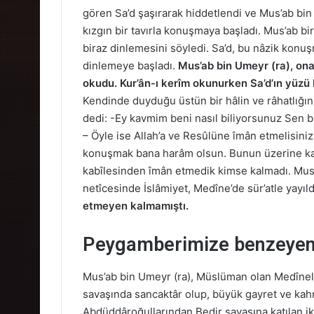
gören Sa’d şaşırarak hiddetlendi ve Mus’ab bin 
kızgın bir tavırla konuşmaya başladı. Mus’ab b
biraz dinlemesini söyledi. Sa’d, bu nâzik kon
dinlemeye başladı.
Mus’ab bin Umeyr (ra), ona 
okudu. Kur’ân-ı kerîm okunurken Sa’d’ın yüzü 
Kendinde duyduğu üstün bir hâlin ve râhatlığın
dedi: -Ey kavmim beni nasıl biliyorsunuz Se
– Öyle ise Allah’a ve Resûlüne îmân etmelisini
konuşmak bana harâm olsun. Bunun üzerine kavm
kabîlesinden îmân etmedik kimse kalmadı. Mus’
netîcesinde İslâmiyet, Medîne’de sür’atle yayıld
etmeyen kalmamıştı.
Peygamberimize benzeyen
Mus’ab bin Umeyr (ra), Müslüman olan Medîneli
savaşında sancaktâr olup, büyük gayret ve kahr
Abdüddâroğullarından Bedir savaşına katılan iki 