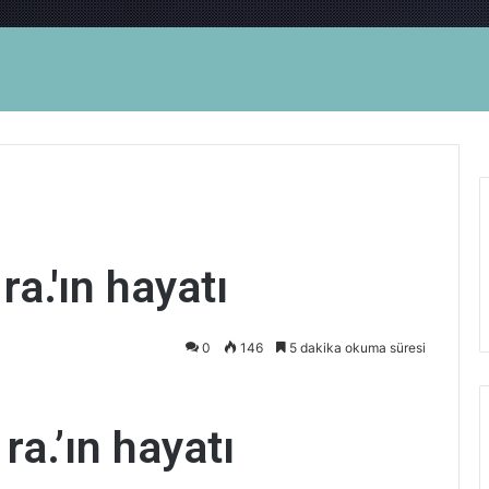
a.'ın hayatı
0
146
5 dakika okuma süresi
a.’ın hayatı