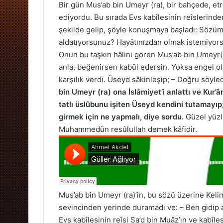
Bir gün Mus’ab bin Umeyr (ra), bir bahçede, et
ediyordu. Bu sırada Evs kabîlesinin reîslerinde
şekilde gelip, şöyle konuşmaya başladı: Sözümüz
aldatıyorsunuz? Hayâtınızdan olmak istemiyorsa
Onun bu taşkın hâlini gören Mus’ab bin Umeyr(
anla, beğenirsen kabûl edersin. Yoksa engel ol
karşılık verdi. Üseyd sâkinleşip; – Doğru söyle
bin Umeyr (ra) ona İslâmiyet’i anlattı ve Kur’â
tatlı üslûbunu işiten Üseyd kendini tutamayıp;
girmek için ne yapmalı, diye sordu.
Güzel yüzlü,
Muhammedün resûlullah demek kâfidir.
Mus’ab bin Umeyr (ra)’in, bu sözü üzerine Kel
sevincinden yerinde duramadı ve: – Ben gidip a
Evs kabîlesinin reîsi Sa’d bin Muâz’ın ve kabî