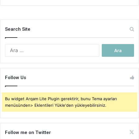
Search Site
Arama:
Follow Us
Bu widget Arqam Lite Plugin gerektirir, bunu Tema ayarları
menüsünden> Eklentileri Yükle'den yükleyebilirsiniz.
Follow me on Twitter