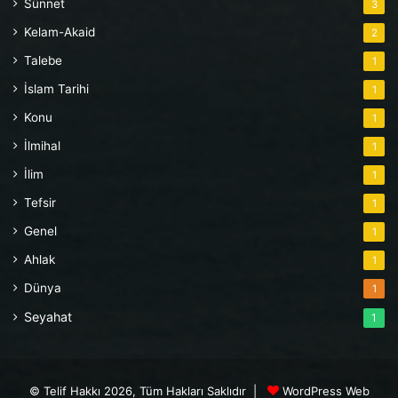
Sünnet
3
Kelam-Akaid
2
Talebe
1
İslam Tarihi
1
Konu
1
İlmihal
1
İlim
1
Tefsir
1
Genel
1
Ahlak
1
Dünya
1
Seyahat
1
© Telif Hakkı 2026, Tüm Hakları Saklıdır |
WordPress Web