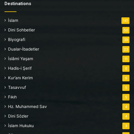
Destinations
İslam
141
Dini Sohbetler
50
Biyografi
39
Dualar-İbadetler
23
İslâmi Yaşam
11
Hadis-i Şerif
6
Kur’anı Kerim
6
Tasavvuf
5
Fıkıh
5
Hz. Muhammed Sav
4
Dini Sözler
4
İslam Hukuku
3