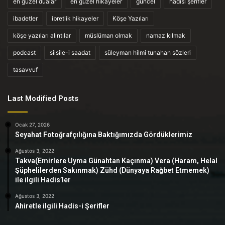
en güzel dualar
en güzel hikayeler
güncel
hadisi şerifler
ibadetler
ibretlik hikayeler
Köşe Yazıları
köşe yazıları alıntılar
müslüman olmak
namaz kılmak
podcast
silsile-i saadat
süleyman hilmi tunahan sözleri
tasavvuf
Last Modified Posts
Ocak 27, 2026
Seyahat Fotoğrafçılığına Baktığımızda Gördüklerimiz
Ağustos 3, 2022
Takva(Emirlere Uyma Günahtan Kaçınma) Vera (Haram, Helal
Şüphelilerden Sakınmak) Zühd (Dünyaya Rağbet Etmemek)
ile ilgili Hadis’ler
Ağustos 3, 2022
Ahiretle ilgili Hadis-i Şerifler