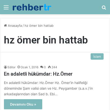
Menü
Ar
Anasayfa
/
hz ömer bin hattab
hz ömer bin hattab
İslam
Editor
Ocak 1, 2016
0
244
En adaletli hükümdar: Hz.Ömer
En adaletli hükümdar: Hz.Ömer Hz. Ömer’in halifeliği
döneminde Şam valisi olan ve Hz. Peygamber (s.a.v.)’in
arkadaşlarından olan Sad b. Ebi…
Devamını Oku »