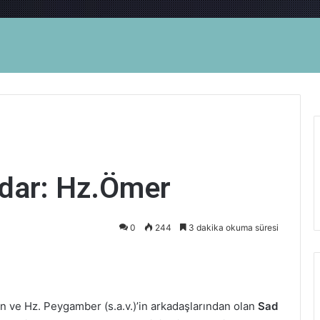
mdar: Hz.Ömer
0
244
3 dakika okuma süresi
an ve Hz. Peygamber (s.a.v.)’in arkadaşlarından olan
Sad