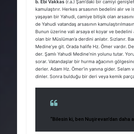
b. Ebi Vakkas
(r.a.) Şam’daki bir camiyi genişl
kamulaştırır. Herkes arsasının bedelini alır ve
yaşayan bir Yahudi, camiye bitişik olan arsasını
de Yahudi vatandaş arsasının kamulaştırılması
Bunun üzerine vali arsaya el koyar ve bedelin
olan bir Müslüman’a derdini anlatır. Sızlanır. 
Medine’ye git. Orada halife Hz. Ömer vardır. Der
der. Şamlı Yahudi Medine’nin yolunu tutar. Yoru
sorar. Vatandaşlar bir hurma ağacının gölgesinde 
derler. Adam Hz. Ömer’in yanına gider. Selam v
dinler. Sonra bulduğu bir deri veya kemik parç
“Bilesin ki, ben Nuşirevan’dan daha az