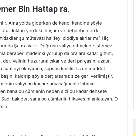
Ömer Bin Hattap ra.
yrılır. Ama yolda giderken de kendi kendine şöyle
e oturdukları yerdeki ihtişam ve debdebe nerde,
akiler şu mütevazı halifeyi ciddiye alırlar mı? Hiç
unda Şam’a varır. Doğrusu valiye gitmek de istemez.
a beraber, mademki yorulup da oralara kadar gittim,
, der. Valinin huzuruna çıkar ve deri parçasını uzatır.
 bu cümleyi okuyunca, sapsarı kesilir. Uzun müddet
aşını kaldırıp şöyle der; arsanız size geri verilmiştir.
ümlenin valiyi bu kadar sarsacağını hiç tahmin
fen bana bu cümlenin neden sizi bu kadar dehşete
. Sad, bak der, sana bu cümlenin hikayesini anlatayım. O
sın: