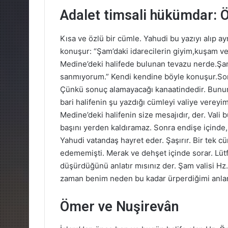
Adalet timsali hükümdar: 
Kısa ve özlü bir cümle. Yahudi bu yazıyı alıp a
konuşur: “Şam’daki idarecilerin giyim,kuşam v
Medine’deki halifede bulunan tevazu nerde.Şam’d
sanmıyorum.” Kendi kendine böyle konuşur.Son
Çünkü sonuç alamayacağı kanaatindedir. Bununl
bari halifenin şu yazdığı cümleyi valiye vereyim
Medine’deki halifenin size mesajıdır, der. Vali
başını yerden kaldıramaz. Sonra endişe içinde, b
Yahudi vatandaş hayret eder. Şaşırır. Bir tek c
edememişti. Merak ve dehşet içinde sorar. Lüt
düşürdüğünü anlatır mısınız der. Şam valisi Hz
zaman benim neden bu kadar ürperdiğimi anlar
Ömer ve Nuşirevân