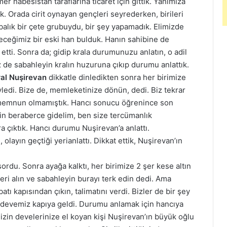
r habesistan taraflarına ticaret için gittik. Yanımıza
. Orada cirit oynayan gençleri seyrederken, birileri
balık bir çete grubuydu, bir şey yapamadık. Elimizde
eceğimiz bir eski han bulduk. Hanın sahibine de
m etti. Sonra da; gidip krala durumunuzu anlatın, o adil
z de sabahleyin kralın huzuruna çıkıp durumu anlattık.
ral Nuşirevan
dikkatle dinledikten sonra her birimize
öyledi. Bize de, memleketinize dönün, dedi. Biz tekrar
memnun olmamıştık. Hancı sonucu öğrenince son
lin beraberce gidelim, ben size tercümanlık
a çıktık. Hancı durumu Nuşirevan’a anlattı.
, olayın geçtiği yerianlattı. Dikkat ettik, Nuşirevan’ın
ordu. Sonra ayağa kalktı, her birimize 2 şer kese altın
eri alın ve sabahleyin burayı terk edin dedi. Ama
tı kapısından çıkın, talimatını verdi. Bizler de bir şey
devemiz kapıya geldi. Durumu anlamak için hancıya
izin develerinize el koyan kişi Nuşirevan’ın büyük oğlu