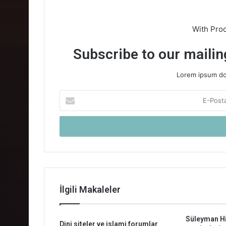
With Pro
Subscribe to our mailing
Lorem ipsum dol
E-
Posta
adresinizi
giriniz
İlgili Makaleler
Süleyman Hi
Dini siteler ve islami forumlar