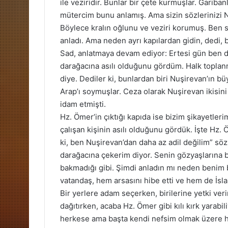
ile veziridir. Bunlar bir çete kurmuşlar. Garibanl
mütercim bunu anlamış. Ama sizin sözlerinizi N
Böylece kralın oğlunu ve veziri korumuş. Ben 
anladı. Ama neden ayrı kapılardan gidin, dedi, 
Sad, anlatmaya devam ediyor: Ertesi gün ben doğ
darağacına asılı olduğunu gördüm. Halk toplan
diye. Dediler ki, bunlardan biri Nuşirevan’ın bü
Arap’ı soymuşlar. Ceza olarak Nuşirevan ikisin
idam etmişti.
Hz. Ömer’in çıktığı kapıda ise bizim şikayetler
çalışan kişinin asılı olduğunu gördük. İşte Hz. 
ki, ben Nuşirevan’dan daha az adil değilim” sö
darağacına çekerim diyor. Senin gözyaşlarına 
bakmadığı gibi. Şimdi anladın mı neden benim 
vatandaş, hem arsasını hibe etti ve hem de İsla
Bir yerlere adam seçerken, birilerine yetki ve
dağıtırken, acaba Hz. Ömer gibi kılı kırk yarab
herkese ama başta kendi nefsim olmak üzere 