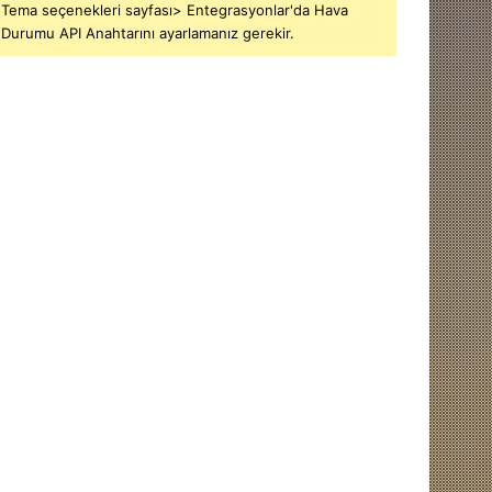
Tema seçenekleri sayfası> Entegrasyonlar'da Hava
Durumu API Anahtarını ayarlamanız gerekir.