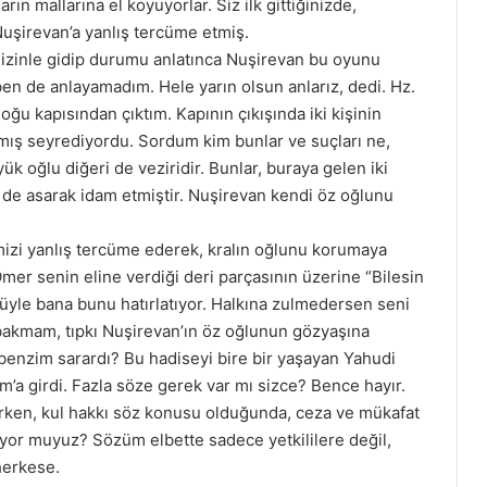
arın mallarına el koyuyorlar. Siz ilk gittiğinizde,
uşirevan’a yanlış tercüme etmiş.
sizinle gidip durumu anlatınca Nuşirevan bu oyunu
ben de anlayamadım. Hele yarın olsun anlarız, dedi. Hz.
u kapısından çıktım. Kapının çıkışında iki kişinin
mış seyrediyordu. Sordum kim bunlar ve suçları ne,
yük oğlu diğeri de veziridir. Bunlar, buraya gelen iki
i de asarak idam etmiştir. Nuşirevan kendi öz oğlunu
imizi yanlış tercüme ederek, kralın oğlunu korumaya
Ömer senin eline verdiği deri parçasının üzerine “Bilesin
züyle bana bunu hatırlatıyor. Halkına zulmedersen seni
bakmam, tıpkı Nuşirevan’ın öz oğlunun gözyaşına
benzim sarardı? Bu hadiseyi bire bir yaşayan Yahudi
m’a girdi. Fazla söze gerek var mı sizce? Bence hayır.
rirken, kul hakkı söz konusu olduğunda, ceza ve mükafat
iliyor muyuz? Sözüm elbette sadece yetkililere değil,
herkese.