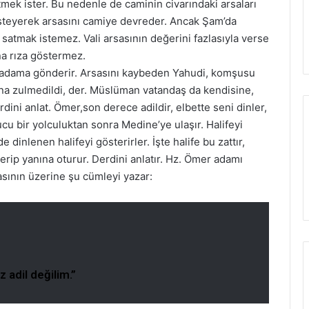
etmek ister. Bu nedenle de caminin civarındaki arsaları
 isteyerek arsasını camiye devreder. Ancak Şam’da
 satmak istemez. Vali arsasının değerini fazlasıyla verse
na rıza göstermez.
i adama gönderir. Arsasını kaybeden Yahudi, komşusu
Bana zulmedildi, der. Müslüman vatandaş da kendisine,
dini anlat. Ömer,son derece adildir, elbette seni dinler,
cu bir yolculuktan sonra Medine’ye ulaşır. Halifeyi
dinlenen halifeyi gösterirler. İşte halife bu zattır,
erip yanına oturur. Derdini anlatır. Hz. Ömer adamı
asının üzerine şu cümleyi yazar:
 adil değilim.”