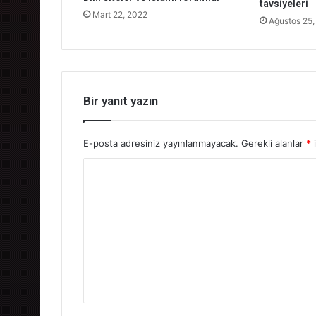
tavsiyeleri
Mart 22, 2022
Ağustos 25,
Bir yanıt yazın
E-posta adresiniz yayınlanmayacak.
Gerekli alanlar
*
i
Y
o
r
u
m
*