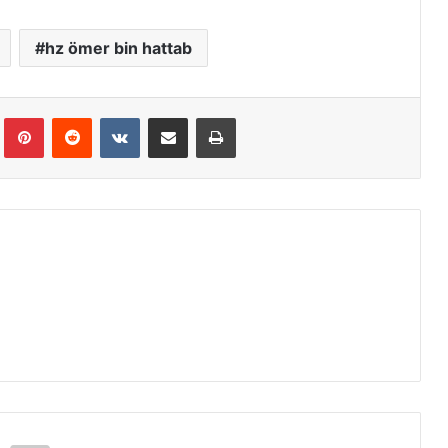
hz ömer bin hattab
Tumblr
Pinterest
Reddit
VKontakte
E-Posta ile paylaş
Yazdır