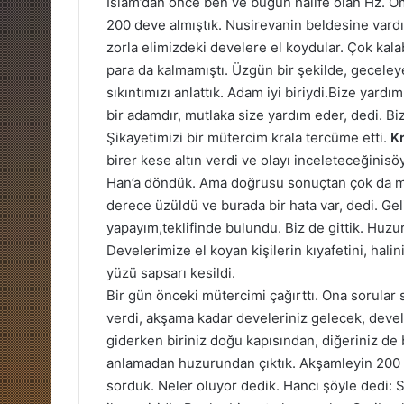
İslam’dan önce ben ve bugün halife olan Hz. Öme
200 deve almıştık. Nusirevanin beldesine vardık
zorla elimizdeki develere el koydular. Çok kala
para da kalmamıştı. Üzgün bir şekilde, geceley
sıkıntımızı anlattık. Adam iyi biriydi.Bize yardı
bir adamdır, mutlaka size yardım eder, dedi. Bi
Şikayetimizi bir mütercim krala tercüme etti.
K
birer kese altın verdi ve olayı inceleteceğinis
Han’a döndük. Ama doğrusu sonuçtan çok da 
derece üzüldü ve burada bir hata var, dedi. Ge
yapayım,teklifinde bulundu. Biz de gittik. Huzur
Develerimize el koyan kişilerin kıyafetini, halini
yüzü sapsarı kesildi.
Bir gün önceki mütercimi çağırttı. Ona sorular s
verdi, akşama kadar develeriniz gelecek, devel
giderken biriniz doğu kapısından, diğeriniz de ba
anlamadan huzurundan çıktık. Akşamleyin 200 
sorduk. Neler oluyor dedik. Hancı şöyle dedi: S