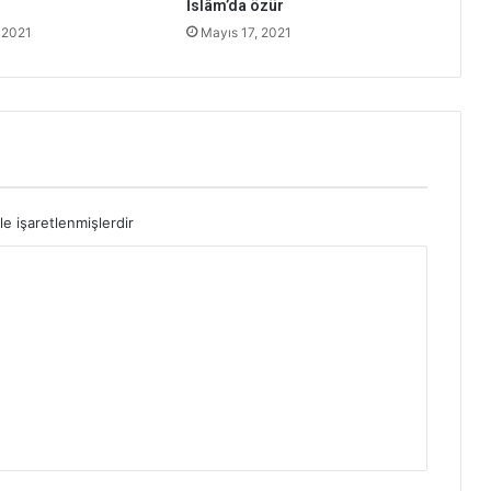
İslâm’da özür
 2021
Mayıs 17, 2021
le işaretlenmişlerdir