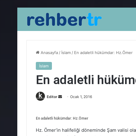
Anasayfa
/
İslam
/
En adaletli hükümdar: Hz.Ömer
İslam
En adaletli hükü
Bir
Editor
Ocak 1, 2016
e-
posta
göndermek
En adaletli hükümdar: Hz.Ömer
Hz. Ömer’in halifeliği döneminde Şam valisi ol