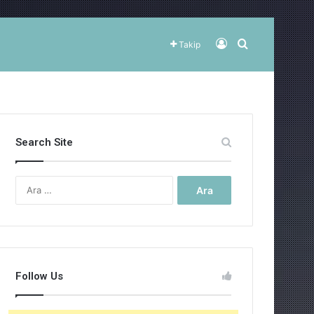
Kayıt Ol
Arama yap ..
Takip
Search Site
Arama:
Follow Us